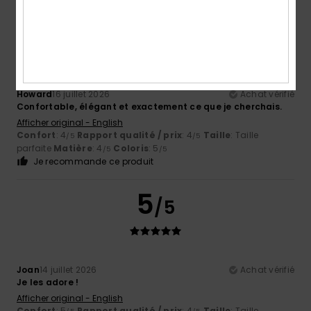
5
/5
Howard
16 juillet 2026
Achat vérifié
Confortable, élégant et exactement ce que je cherchais.
Afficher original - English
Confort
: 4
Rapport qualité / prix
: 4
Taille
: Taille
/5
/5
parfaite
Matière
: 4
Coloris
: 5
/5
/5
Je recommande ce produit
5
/5
Joan
14 juillet 2026
Achat vérifié
Je les adore !
Afficher original - English
Confort
: 5
Rapport qualité / prix
: 4
Taille
: Taille