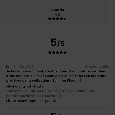
Coloris
4.8
5
/5
Iain
16 juillet 2026
Achat vérifié
Je les adore vraiment, c'est leur motif camouflage et leur
bride en tissu qui m'ont convaincue : c'est de loin ma paire
préférée de la collection « Summer Flood » !
Afficher original - English
Confort
: 5
Rapport qualité / prix
: 5
Taille
: Taille
/5
/5
parfaite
Matière
: 5
Coloris
: 5
/5
/5
Je recommande ce produit