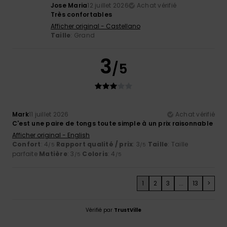
Jose Maria
12 juillet 2026
Achat vérifié
Très confortables
Afficher original - Castellano
Taille
: Grand
3
/5
Mark
11 juillet 2026
Achat vérifié
C'est une paire de tongs toute simple à un prix raisonnable
Afficher original - English
Confort
: 4
Rapport qualité / prix
: 3
Taille
: Taille
/5
/5
parfaite
Matière
: 3
Coloris
: 4
/5
/5
1
2
3
...
13
>
Vérifié par
TrustVille