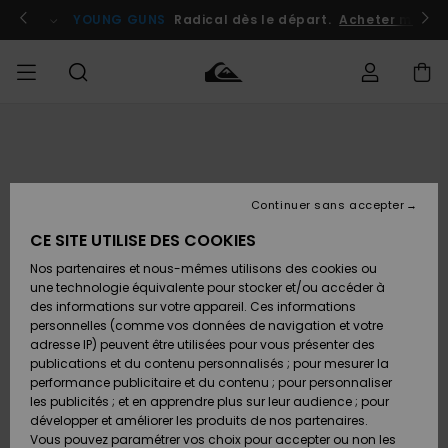
Passer
à
atuits
Se connecter / s'inscrire
YOUNG GUNS
Radical dès le départ.
Acheter maint
l'information
sur
le
produit
Accéder à
HOMME
Vêtements
Vêtements
Shop
Surf
Snow
Outlet
ma
Shop
Shop
Homme
commande
Homme
Homme
GARÇON
Continuer sans accepter
Accessoires
Accessoires
Nouveautés
Livraison
Outlet
CE SITE UTILISE DES COOKIES
FEMME
Surf
Snow
Enfant
Shop
Shop
Nos partenaires et nous-mêmes utilisons des cookies ou
Retours
Chaussures
Chaussures
A
Enfant
Enfant
une technologie équivalente pour stocker et/ou accéder à
& Tongs
& Tongs
Découvrir
SURF
des informations sur votre appareil. Ces informations
Outlet
personnelles (comme vos données de navigation et votre
Paiement
Femme
adresse IP) peuvent être utilisées pour vous présenter des
SNOW
Highlights
Snow
publications et du contenu personnalisés ; pour mesurer la
Surf
Surf
Snow
Shop
Carte
performance publicitaire et du contenu ; pour personnaliser
Femme
Cadeau
les publicités ; et en apprendre plus sur leur audience ; pour
OUTLET
développer et améliorer les produits de nos partenaires.
Communauté
Snow
Snow
Vous pouvez paramétrer vos choix pour accepter ou non les