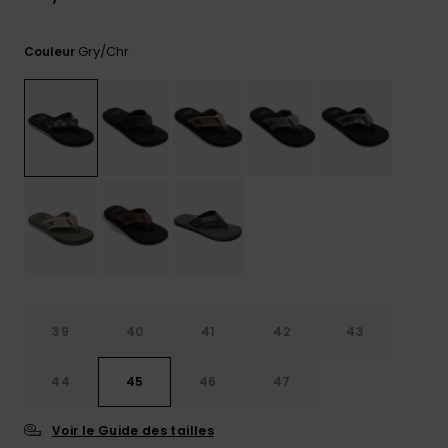
Trouvez
des
Gry/chr
Couleur
réponses
aux
questions
les plus
fréquentes
et notre
formulaire
de
contact.
Consulter
la FAQ
39
40
41
42
43
44
45
46
47
Voir le Guide des tailles