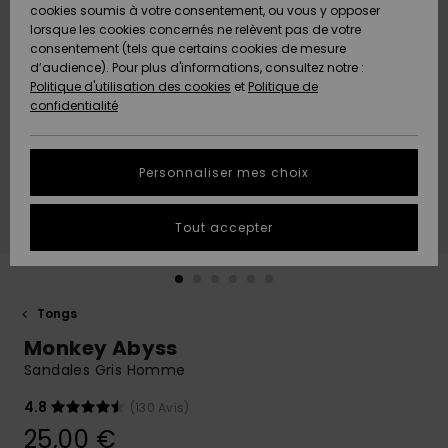
Quiksilver
A
cookies soumis à votre consentement, ou vous y opposer
Freedom
AIDE &
Découvrir
lorsque les cookies concernés ne relèvent pas de votre
CONTACT
consentement (tels que certains cookies de mesure
Nouveautés
Nouveautés
d’audience). Pour plus d'informations, consultez notre :
Protection
Politique d'utilisation des cookies
et
Politique de
des
Communauté
MAGASINS
confidentialité
données
A
A
Découvrir
Découvrir
QUIKSILVER
Guide des
APP
Personnaliser mes choix
tailles
LISTE DE
Tout accepter
SOUHAITS
Démarrez
une
conversation
pour
obtenir la
Tongs
réponse la
Monkey Abyss
plus rapide
à votre
Sandales Gris Homme
question.
4.8
(130 Avis)
Démarrer
une
25,00 €
conversation