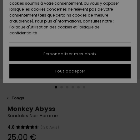
Quiksilver
A
cookies soumis à votre consentement, ou vous y opposer
Freedom
AIDE &
Découvrir
lorsque les cookies concernés ne relèvent pas de votre
CONTACT
consentement (tels que certains cookies de mesure
Nouveautés
Nouveautés
d’audience). Pour plus d'informations, consultez notre :
Protection
Politique d'utilisation des cookies
et
Politique de
des
Communauté
MAGASINS
confidentialité
données
A
A
Découvrir
Découvrir
QUIKSILVER
Guide des
APP
Personnaliser mes choix
tailles
LISTE DE
Tout accepter
SOUHAITS
Démarrez
une
conversation
pour
obtenir la
Tongs
réponse la
Monkey Abyss
plus rapide
à votre
Sandales Noir Homme
question.
4.8
(130 Avis)
Démarrer
une
25,00 €
conversation