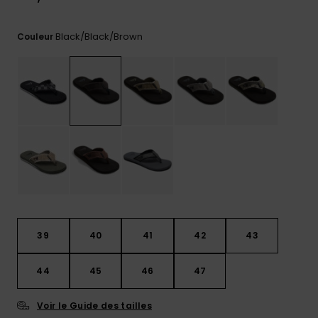
Trouvez
des
Black/black/brown
Couleur
réponses
aux
questions
les plus
fréquentes
et notre
formulaire
de
contact.
Consulter
la FAQ
39
40
41
42
43
44
45
46
47
Voir le Guide des tailles