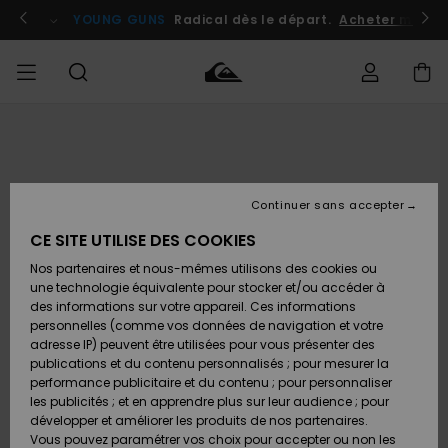
Passer
à
atuits
Se connecter / s'inscrire
YOUNG GUNS
Radical dès le départ.
Acheter maint
l'information
sur
le
produit
Accéder à
HOMME
Vêtements
Vêtements
Shop
Surf
Snow
Outlet
ma
Shop
Shop
Homme
commande
Homme
Homme
GARÇON
Continuer sans accepter
Accessoires
Accessoires
Nouveautés
Livraison
Outlet
CE SITE UTILISE DES COOKIES
FEMME
Surf
Snow
Enfant
Shop
Shop
Nos partenaires et nous-mêmes utilisons des cookies ou
Retours
Chaussures
Chaussures
A
Enfant
Enfant
une technologie équivalente pour stocker et/ou accéder à
& Tongs
& Tongs
Découvrir
SURF
des informations sur votre appareil. Ces informations
Outlet
personnelles (comme vos données de navigation et votre
Paiement
Femme
adresse IP) peuvent être utilisées pour vous présenter des
SNOW
Highlights
Snow
publications et du contenu personnalisés ; pour mesurer la
Surf
Surf
Snow
Shop
Carte
performance publicitaire et du contenu ; pour personnaliser
Femme
Cadeau
les publicités ; et en apprendre plus sur leur audience ; pour
OUTLET
développer et améliorer les produits de nos partenaires.
Communauté
Snow
Snow
Vous pouvez paramétrer vos choix pour accepter ou non les