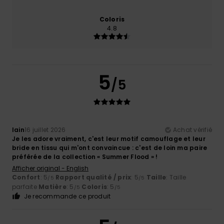
Coloris
4.8
5
/5
Iain
16 juillet 2026
Achat vérifié
Je les adore vraiment, c'est leur motif camouflage et leur
bride en tissu qui m'ont convaincue : c'est de loin ma paire
préférée de la collection « Summer Flood » !
Afficher original - English
Confort
: 5
Rapport qualité / prix
: 5
Taille
: Taille
/5
/5
parfaite
Matière
: 5
Coloris
: 5
/5
/5
Je recommande ce produit