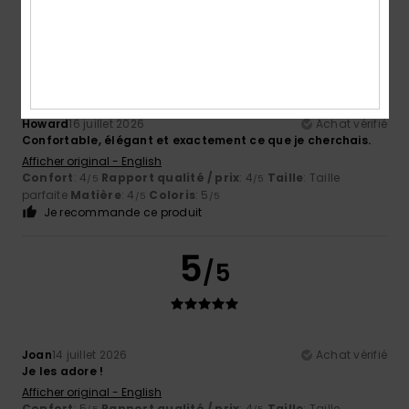
5
/5
Howard
16 juillet 2026
Achat vérifié
Confortable, élégant et exactement ce que je cherchais.
Afficher original - English
Confort
: 4
Rapport qualité / prix
: 4
Taille
: Taille
/5
/5
parfaite
Matière
: 4
Coloris
: 5
/5
/5
Je recommande ce produit
5
/5
Joan
14 juillet 2026
Achat vérifié
Je les adore !
Afficher original - English
Confort
: 5
Rapport qualité / prix
: 4
Taille
: Taille