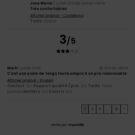
Jose Maria
12 juillet 2026
Achat vérifié
Très confortables
Afficher original - Castellano
Taille
: Grand
3
/5
Mark
11 juillet 2026
Achat vérifié
C'est une paire de tongs toute simple à un prix raisonnable
Afficher original - English
Confort
: 4
Rapport qualité / prix
: 3
Taille
: Taille
/5
/5
parfaite
Matière
: 3
Coloris
: 4
/5
/5
1
2
3
...
13
>
Vérifié par
TrustVille