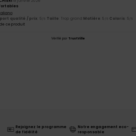
CHIERI
19 janvier 2026
fortables
Italiano
ort qualité / prix
: 5
Taille
: Trop grand
Matière
: 5
Coloris
: 5
/5
/5
/5
e ce produit
Vérifié par
TrustVille
Rejoignez le programme
Notre engagement eco-
de fidélité
responsable