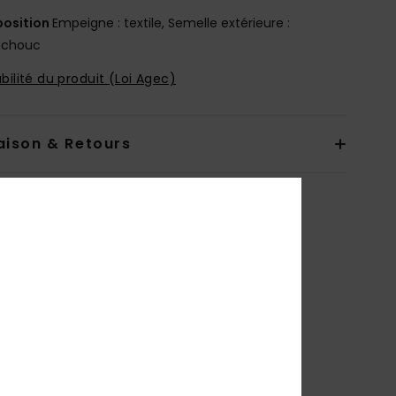
osition
Empeigne : textile, Semelle extérieure :
tchouc
bilité du produit (Loi Agec)
aison & Retours