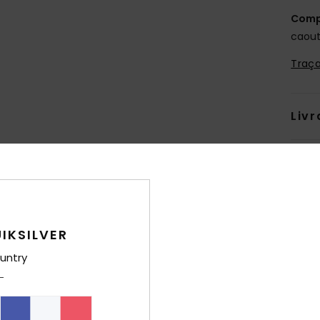
Comp
caou
Traça
Livr
IKSILVER
untry