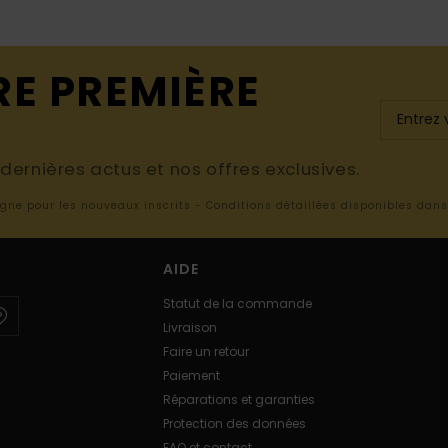
RE PREMIÈRE
ernières actus et nos offres exclusives.
ligne pour les nouveaux inscrits - Conditions détaillées disponibles dan
AIDE
Statut de la commande
Livraison
Faire un retour
Paiement
Réparations et garanties
Protection des données
FAQ et contact