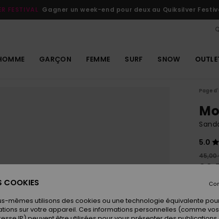
ER FESTIVAL
Gagner un week-end pour deux au Quiksilver Festiv
Q
HOMME
GARÇON
FEMME
SURF
SNOW
OUTLE
Page d'
Mo
Sand
5.0
45,00
22,
ES COOKIES
OUTL
Con
us-mêmes utilisons des cookies ou une technologie équivalente pour
tions sur votre appareil. Ces informations personnelles (comme v
Coule
resse IP) peuvent être utilisées pour vous présenter des publications