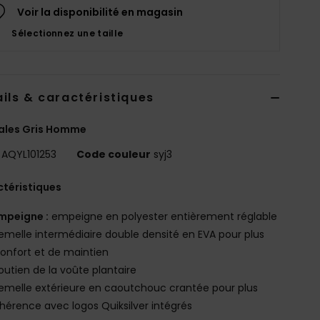
Voir la disponibilité en magasin
Sélectionnez une taille
ils & caractéristiques
ales Gris Homme
AQYL101253
Code couleur
syj3
téristiques
mpeigne :
empeigne en polyester entièrement réglable
emelle intermédiaire double densité en EVA pour plus
onfort et de maintien
outien de la voûte plantaire
emelle extérieure en caoutchouc crantée pour plus
hérence avec logos Quiksilver intégrés