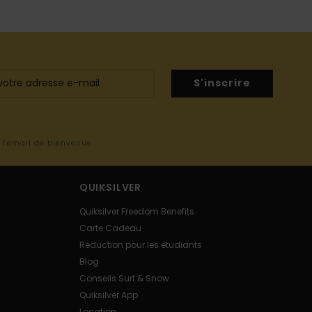
S'inscrire
s l'email de bienvenue
QUIKSILVER
Quiksilver Freedom Benefits
Carte Cadeau
Réduction pour les étudiants
Blog
Conseils Surf & Snow
Quiksilver App
Location