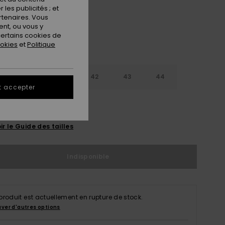
les publicités ; et
rtenaires. Vous
nt, ou vous y
ertains cookies de
ookies
et
Politique
9
40
41
42
43
44
t accepter
5
46
47
ir le Guide des tailles
Indisponible
produit est actuellement en rupture de stock.
uver d'autres options