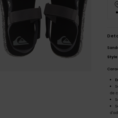
Deta
Sand
Style
Carac
E
S
de c
S
S
d'ad