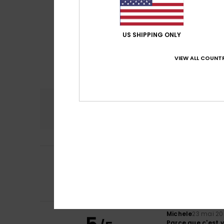
US SHIPPING ONLY
VIEW ALL COUNTR
Confort
Rap
4.8
5
Nieves
11 juin 2026
/5
Tout est parfait 
Afficher original -
Confort
: 5
Rapp
/5
Michele
23 mai 2
Parce que c'est vr