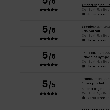
5
/5
Afficher original - 
Confort
: 5
Rapp
/5
Je recommand
5
Sophie
10 avril 20
/5
Ras parfait
Confort
: 5
Rapp
/5
Je recommand
5
Philippe
3 avril 20
/5
Sandales sympa 
Confort
: 4
Rapp
/5
Je recommand
Frank
12 mars 202
5
/5
Super produit
Afficher original -
Confort
: 5
Rapp
/5
Je recommand