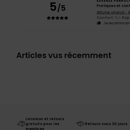
ESSENZE PARRUC
5
/5
Pratiques et con
Afficher original - 
Confort
: 5
Rapp
/5
Je recommand
Articles vus récemment
Livraison et retours
gratuits pour les
Retours sous 30 jours
membres