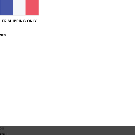
Note moyenne
5.0
/5
FR SHIPPING ONLY
IES
basé sur
6 avis vérifiés
depuis janvier 2026
83% de nos clients recommandent ce produit
port qualité / prix
Taille
Matiè
4.8
5.0
Trop petit
Trop grand
et ils sont très aimables
 Castellano
ort qualité / prix
: 4
Taille
: Trop grand
Matière
: 5
Coloris
: 5
/5
/5
/5
026
ai !