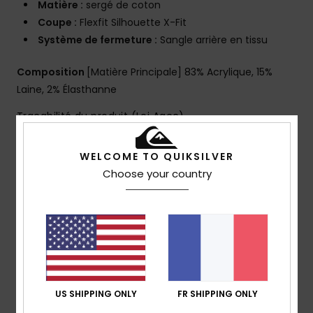
Matière :
sergé de coton
Coupe :
Flexfit Silhouette X-Fit
Système de fermeture :
Sangle arrière en tissu
Composition
[Matière Principale] 83% Acrylique, 15%
Laine, 2% Élasthanne
Traçabilité du produit (Loi Agec)
WELCOME TO QUIKSILVER
Livraison & Retours
Choose your country
Avis clients
Note moyenne
5.0
US SHIPPING ONLY
FR SHIPPING ONLY