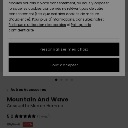
Quiksilver
A
cookies soumis à votre consentement, ou vous y opposer
Freedom
AIDE &
Découvrir
lorsque les cookies concernés ne relèvent pas de votre
CONTACT
consentement (tels que certains cookies de mesure
Nouveautés
Nouveautés
d’audience). Pour plus d'informations, consultez notre :
Protection
Politique d'utilisation des cookies
et
Politique de
des
Communauté
MAGASINS
confidentialité
données
A
A
Découvrir
Découvrir
QUIKSILVER
Guide des
APP
Personnaliser mes choix
tailles
LISTE DE
Tout accepter
SOUHAITS
Démarrez
une
conversation
pour
obtenir la
Autres Accessoires
réponse la
Mountain And Wave
plus rapide
à votre
Casquette Marron Homme
question.
5.0
(1 Avis)
Démarrer
une
26,99 €
50%
conversation