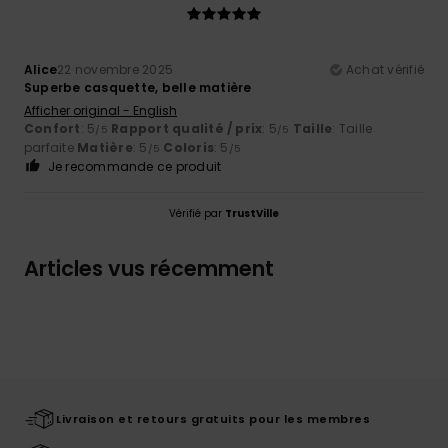
Alice
22 novembre 2025
Achat vérifié
Superbe casquette, belle matière
Afficher original - English
Confort
: 5
Rapport qualité / prix
: 5
Taille
: Taille
/5
/5
parfaite
Matière
: 5
Coloris
: 5
/5
/5
Je recommande ce produit
Vérifié par
TrustVille
Articles vus récemment
Livraison et retours gratuits pour les membres