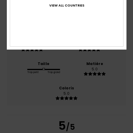
/5
VIEW ALL COUNTRIES
basé sur
1 avis vérifiés
depuis novembre 2025
100% de nos clients recommandent ce produit
Confort
Rapport qualité / prix
5.0
5.0
Taille
Matière
5.0
Trop petit
Trop grand
Coloris
5.0
5
/5