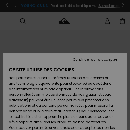
Passer
à
atuits
Se connecter / s'inscrire
YOUNG GUNS
Radical dès le départ.
Acheter maint
l'information
sur
le
produit
Accéder à
HOMME
Vêtements
Vêtements
Shop
Surf
Snow
Outlet
ma
Shop
Shop
Homme
commande
Homme
Homme
GARÇON
Continuer sans accepter
Accessoires
Accessoires
Nouveautés
Livraison
Outlet
CE SITE UTILISE DES COOKIES
FEMME
Surf
Snow
Enfant
Shop
Shop
Nos partenaires et nous-mêmes utilisons des cookies ou
Retours
Chaussures
Chaussures
A
Enfant
Enfant
une technologie équivalente pour stocker et/ou accéder à
& Tongs
& Tongs
Découvrir
SURF
des informations sur votre appareil. Ces informations
Outlet
personnelles (comme vos données de navigation et votre
Paiement
Femme
adresse IP) peuvent être utilisées pour vous présenter des
SNOW
Highlights
Snow
publications et du contenu personnalisés ; pour mesurer la
Surf
Surf
Snow
Shop
Carte
performance publicitaire et du contenu ; pour personnaliser
Femme
Cadeau
les publicités ; et en apprendre plus sur leur audience ; pour
OUTLET
développer et améliorer les produits de nos partenaires.
Communauté
Snow
Snow
Vous pouvez paramétrer vos choix pour accepter ou non les