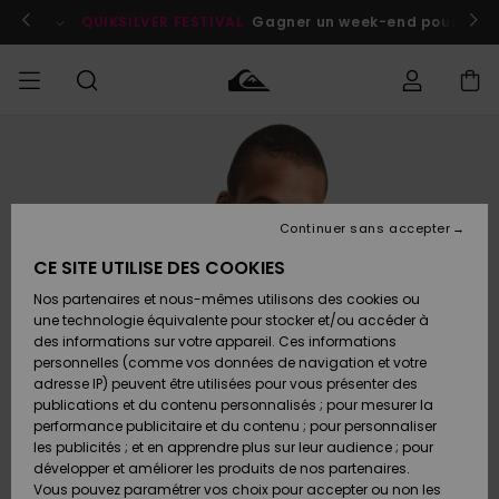
Passer
à
enant
QUIKSILVER FESTIVAL
Gagner un week-end pour deux a
l'information
sur
le
produit
Accéder à
HOMME
Vêtements
Vêtements
Shop
Surf
Snow
Outlet
ma
Shop
Shop
Homme
commande
Homme
Homme
GARÇON
Continuer sans accepter
Accessoires
Accessoires
Nouveautés
Livraison
Outlet
CE SITE UTILISE DES COOKIES
FEMME
Surf
Snow
Enfant
Shop
Shop
Nos partenaires et nous-mêmes utilisons des cookies ou
Retours
Chaussures
Chaussures
A
Enfant
Enfant
une technologie équivalente pour stocker et/ou accéder à
& Tongs
& Tongs
Découvrir
SURF
des informations sur votre appareil. Ces informations
Outlet
personnelles (comme vos données de navigation et votre
Paiement
Femme
adresse IP) peuvent être utilisées pour vous présenter des
SNOW
Highlights
Snow
publications et du contenu personnalisés ; pour mesurer la
Surf
Surf
Snow
Shop
Carte
performance publicitaire et du contenu ; pour personnaliser
Femme
Cadeau
les publicités ; et en apprendre plus sur leur audience ; pour
OUTLET
développer et améliorer les produits de nos partenaires.
Communauté
Snow
Snow
Vous pouvez paramétrer vos choix pour accepter ou non les