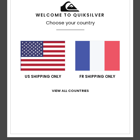
WELCOME TO QUIKSILVER
Choose your country
Florian
16 juillet 2026
Achat vérifié
Il est cool
Confort
: 5
Rapport qualité / prix
: 5
Taille
: Taille
/5
/5
parfaite
Matière
: 5
Coloris
: 5
/5
/5
Je recommande ce produit
5
/5
US SHIPPING ONLY
FR SHIPPING ONLY
VIEW ALL COUNTRIES
Howard
16 juillet 2026
Achat vérifié
Il me va très bien et correspond exactement à ce que je
cherchais.
Afficher original - English
Confort
: 4
Rapport qualité / prix
: 4
Taille
: Taille
/5
/5
parfaite
Matière
: 4
Coloris
: 4
/5
/5
Je recommande ce produit