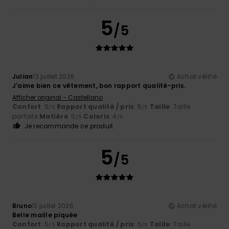
5
/5
Julian
13 juillet 2026
Achat vérifié
J'aime bien ce vêtement, bon rapport qualité-prix.
Afficher original - Castellano
Confort
: 5
Rapport qualité / prix
: 5
Taille
: Taille
/5
/5
parfaite
Matière
: 5
Coloris
: 4
/5
/5
Je recommande ce produit
5
/5
Bruno
12 juillet 2026
Achat vérifié
Belle maille piquée
Confort
: 5
Rapport qualité / prix
: 5
Taille
: Taille
/5
/5