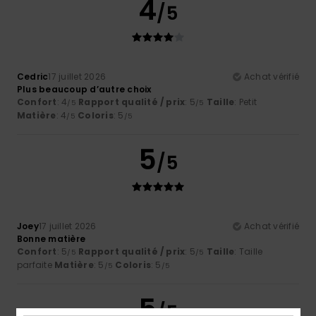
4
/5
Cedric
17 juillet 2026
Achat vérifié
Plus beaucoup d’autre choix
Confort
: 4
Rapport qualité / prix
: 5
Taille
: Petit
/5
/5
Matière
: 4
Coloris
: 5
/5
/5
5
/5
Joey
17 juillet 2026
Achat vérifié
Bonne matière
Confort
: 5
Rapport qualité / prix
: 5
Taille
: Taille
/5
/5
parfaite
Matière
: 5
Coloris
: 5
/5
/5
5
/5