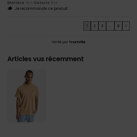
Matière
: 5
Coloris
: 5
/5
/5
Je recommande ce produit
1
2
3
...
8
>
Vérifié par
TrustVille
Articles vus récemment