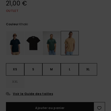
21,00 €
Trouvez
des
OUTLET
réponses
aux
Khaki
questions
Couleur
les plus
fréquentes
et notre
formulaire
de
contact.
Consulter
la FAQ
XS
S
M
L
XL
XXL
Voir le Guide des tailles
Ajouter au panier