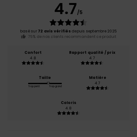
4.7
/5
basé sur
72 avis vérifiés
depuis septembre 2025
75% de nos clients recommandent ce produit
Confort
Rapport qualité / prix
4.8
4.7
Taille
Matière
4.7
Trop petit
Trop grand
Coloris
4.8