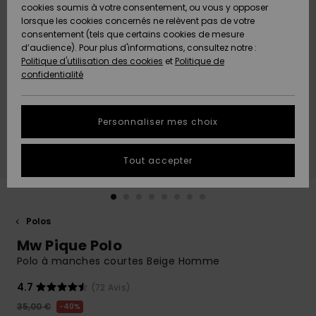
Quiksilver
A
cookies soumis à votre consentement, ou vous y opposer
Freedom
AIDE &
Découvrir
lorsque les cookies concernés ne relèvent pas de votre
CONTACT
consentement (tels que certains cookies de mesure
Nouveautés
Nouveautés
d’audience). Pour plus d'informations, consultez notre :
Protection
Politique d'utilisation des cookies
et
Politique de
des
Communauté
MAGASINS
confidentialité
données
A
A
Découvrir
Découvrir
QUIKSILVER
Guide des
APP
Personnaliser mes choix
tailles
LISTE DE
Tout accepter
SOUHAITS
Démarrez
une
conversation
pour
obtenir la
Polos
réponse la
Mw Pique Polo
plus rapide
à votre
Polo à manches courtes Beige Homme
question.
4.7
(72 Avis)
Démarrer
une
35,00 €
40%
conversation