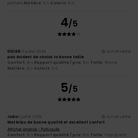
parfaite
Matière
: 5
Coloris
: 5
/5
/5
4
/5
DIDIER
10 juillet 2026
Achat vérifié
pas évident de choisir la bonne taille
Confort
: 4
Rapport qualité / prix
: 5
Taille
: Grand
/5
/5
Matière
: 4
Coloris
: 3
/5
/5
5
/5
João
8 juillet 2026
Achat vérifié
Matériau de bonne qualité et excellent confort
Afficher original - Português
Confort
: 5
Rapport qualité / prix
: 5
Taille
: Trop grand
/5
/5