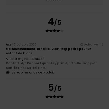
4
/5
Axel
16 octobre 2025
Achat vérifié
Malheureusement, la taille 12 est trop petite pour un
enfant de 11 ans
Afficher original - Deutsch
Confort
: 4
Rapport qualité / prix
: 4
Taille
: Trop petit
/5
/5
Matière
: 4
Coloris
: 4
/5
/5
Je recommande ce produit
5
/5