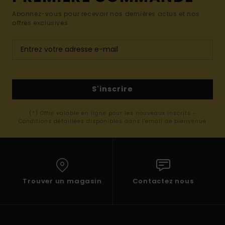
Abonnez-vous pour recevoir nos dernières actus et nos
offres exclusives.
S'inscrire
(*) Offre valable en ligne pour les nouveaux inscrits -
Conditions détaillées disponibles dans l'email de bienvenue
Trouver un magasin
Contactez nous