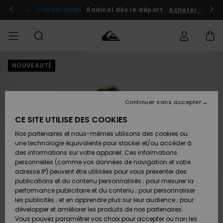
Passer
à
atuits
Se connecter / s'inscrire
YOUNG GUNS
Radical dès le départ.
Acheter maint
l'information
sur
le
produit
NOUVEAUTÉ
Accéder à
HOMME
Vêtements
Vêtements
Shop
Surf
Snow
Outlet
ma
Shop
Shop
Homme
commande
Homme
Homme
GARÇON
Continuer sans accepter
Accessoires
Accessoires
Nouveautés
Livraison
Outlet
CE SITE UTILISE DES COOKIES
FEMME
Surf
Snow
Enfant
Shop
Shop
Nos partenaires et nous-mêmes utilisons des cookies ou
Retours
Chaussures
Chaussures
A
Enfant
Enfant
une technologie équivalente pour stocker et/ou accéder à
& Tongs
& Tongs
Découvrir
SURF
des informations sur votre appareil. Ces informations
Outlet
personnelles (comme vos données de navigation et votre
Paiement
Femme
adresse IP) peuvent être utilisées pour vous présenter des
SNOW
Highlights
Snow
publications et du contenu personnalisés ; pour mesurer la
Surf
Surf
Snow
Shop
Carte
performance publicitaire et du contenu ; pour personnaliser
Femme
Cadeau
les publicités ; et en apprendre plus sur leur audience ; pour
OUTLET
développer et améliorer les produits de nos partenaires.
Communauté
Snow
Snow
Vous pouvez paramétrer vos choix pour accepter ou non les