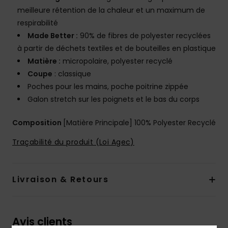
meilleure rétention de la chaleur et un maximum de
respirabilité
Made Better :
90% de fibres de polyester recyclées
à partir de déchets textiles et de bouteilles en plastique
Matière :
micropolaire, polyester recyclé
Coupe
: classique
Poches pour les mains, poche poitrine zippée
Galon stretch sur les poignets et le bas du corps
Composition
[Matière Principale] 100% Polyester Recyclé
Traçabilité du produit (Loi Agec)
Livraison & Retours
Avis clients