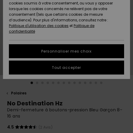
Quiksilver
A
cookies soumis à votre consentement, ou vous y opposer
Freedom
AIDE &
Découvrir
lorsque les cookies concernés ne relèvent pas de votre
CONTACT
consentement (tels que certains cookies de mesure
Nouveautés
Nouveautés
d’audience). Pour plus d'informations, consultez notre :
Protection
Politique d'utilisation des cookies
et
Politique de
des
Communauté
MAGASINS
confidentialité
données
A
A
Découvrir
Découvrir
QUIKSILVER
Guide des
APP
Personnaliser mes choix
tailles
LISTE DE
Tout accepter
SOUHAITS
Démarrez
une
conversation
pour
obtenir la
Polaires
réponse la
No Destination Hz
plus rapide
à votre
Demi-fermeture à boutons-pression Bleu Garçon 8-
question.
16 ans
Démarrer
4.5
(2 Avis)
une
conversation