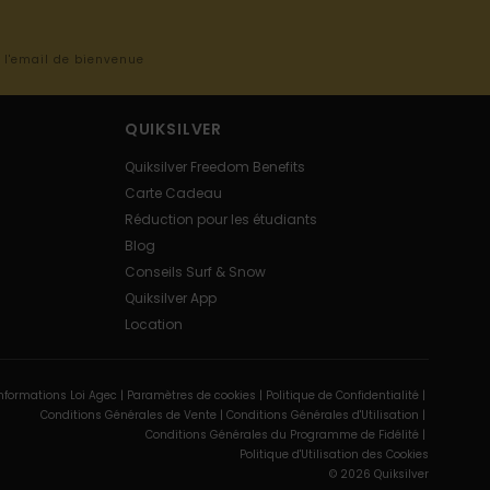
s l'email de bienvenue
QUIKSILVER
Quiksilver Freedom Benefits
Carte Cadeau
Réduction pour les étudiants
Blog
Conseils Surf & Snow
Quiksilver App
Location
nformations Loi Agec |
Paramètres de cookies |
Politique de Confidentialité |
Conditions Générales de Vente |
Conditions Générales d'Utilisation |
Conditions Générales du Programme de Fidélité |
Politique d'Utilisation des Cookies
© 2026 Quiksilver