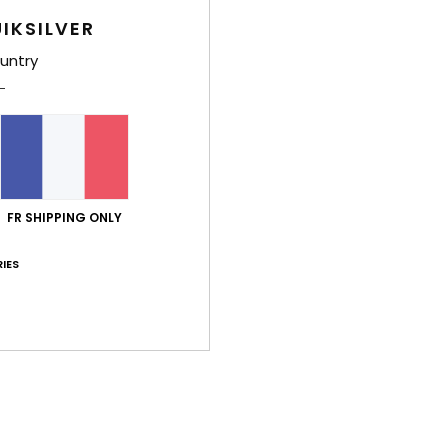
C
IKSILVER
C
untry
P
A
bas 
Comp
Traça
FR SHIPPING ONLY
IES
Livr