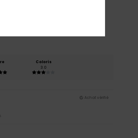
re
Coloris
3.0
Achat vérifié
5