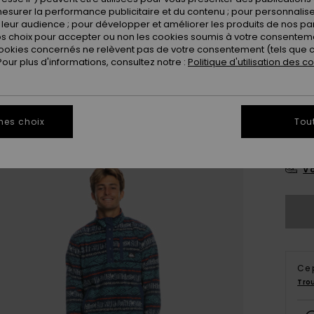
esurer la performance publicitaire et du contenu ; pour personnaliser 
Coule
leur audience ; pour développer et améliorer les produits de nos pa
 choix pour accepter ou non les cookies soumis à votre consenteme
ookies concernés ne relèvent pas de votre consentement (tels que c
ur plus d'informations, consultez notre :
Politique d'utilisation des c
mes choix
Tou
S
Vo
Ce 
Tro