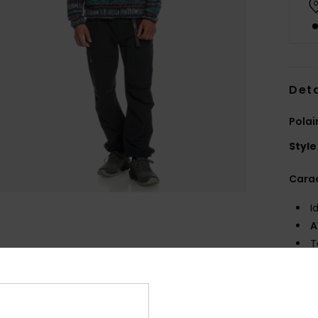
Deta
Polai
Style
Carac
I
A
T
de l
M
C
M