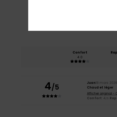
Confort
Rap
4.0
4
Juan
18 mars 202
/5
Chaud et léger
Afficher original -
Confort
: 4
Rapp
/5