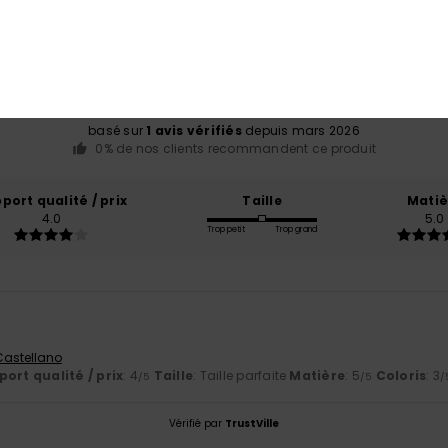
Note moyenne
4.0
/5
basé sur
1 avis vérifiés
depuis mars 2026
0% de nos clients recommandent ce produit
port qualité / prix
Taille
Matiè
4.0
5.0
Trop petit
Trop grand
6
 Castellano
ort qualité / prix
: 4
Taille
: Taille parfaite
Matière
: 5
Coloris
: 3
/5
/5
/
Vérifié par
TrustVille