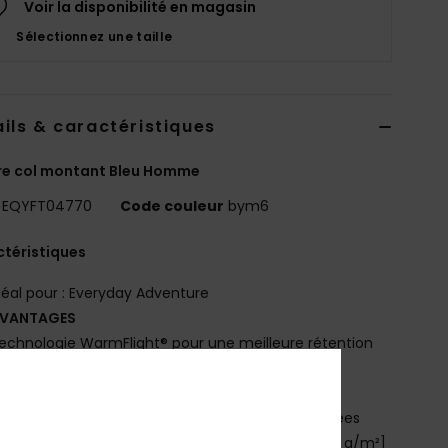
Voir la disponibilité en magasin
Sélectionnez une taille
ils & caractéristiques
re col montant Bleu Homme
EQYFT04770
Code couleur
bym6
téristiques
déal pour : Everyday Adventure
VANTAGES
echnologie WarmFlight® pour une meilleure rétention
a chaleur et une respirabilité optimale
ADE BETTER
e produit contient au moins 51% de fibres recyclées
atière : micro fleece, 100% polyester recyclé [190 g/m²]