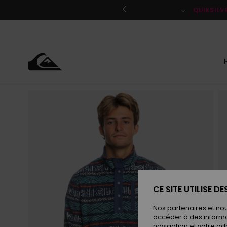
Passer
à
QUIKSILV
l'information
sur
le
produit
CE SITE UTILISE D
Nos partenaires et no
accéder à des informa
navigation et votre ad