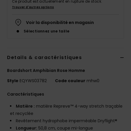
Ce produit est actuellement en rupture de stock.
Trouver d'autres options
Voir la disponibilité en magasin
Sélectionnez une taille
Details & caractéristiques
Boardshort Amphibian Rose Homme
Style
EQYWS03782
Code couleur
mhw0
Caractéristiques
Matière :
matière Repreve™ 4-way stretch traçable
et recyclée
Revêtement hydrophobe imperméable Dryflight®
Longueur:
50,8 cm, coupe mi-longue