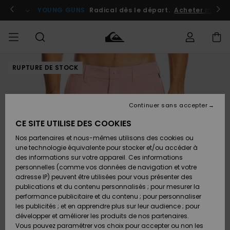
Passer
à
atuits
Se connecter / s'inscrire
YOUNG GUNS
Radical dès le départ.
Acheter maint
l'information
sur
le
produit
RUPTURE DE STOCK
Accéder à
HOMME
Vêtements
Vêtements
Shop
Surf
Snow
Outlet
ma
Shop
Shop
Homme
commande
Homme
Homme
GARÇON
Continuer sans accepter
Accessoires
Accessoires
Nouveautés
Livraison
Outlet
CE SITE UTILISE DES COOKIES
FEMME
Surf
Snow
Enfant
Shop
Shop
Nos partenaires et nous-mêmes utilisons des cookies ou
Retours
Chaussures
Chaussures
A
Enfant
Enfant
une technologie équivalente pour stocker et/ou accéder à
& Tongs
& Tongs
Découvrir
SURF
des informations sur votre appareil. Ces informations
Outlet
personnelles (comme vos données de navigation et votre
Paiement
Femme
adresse IP) peuvent être utilisées pour vous présenter des
SNOW
Highlights
Snow
publications et du contenu personnalisés ; pour mesurer la
Surf
Surf
Snow
Shop
Carte
performance publicitaire et du contenu ; pour personnaliser
Femme
Cadeau
les publicités ; et en apprendre plus sur leur audience ; pour
OUTLET
développer et améliorer les produits de nos partenaires.
Communauté
Snow
Snow
Vous pouvez paramétrer vos choix pour accepter ou non les