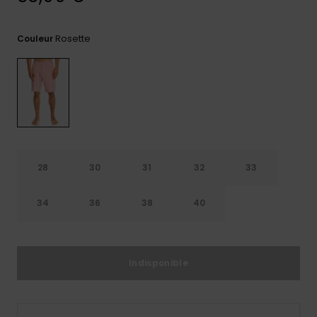
Trouvez
des
Rosette
Couleur
réponses
aux
questions
les plus
fréquentes
et notre
formulaire
de
contact.
28
30
31
32
33
Consulter
la FAQ
34
36
38
40
Indisponible