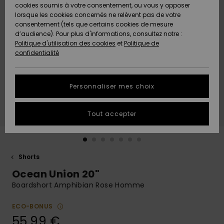
Quiksilver
A
cookies soumis à votre consentement, ou vous y opposer
Freedom
AIDE &
Découvrir
lorsque les cookies concernés ne relèvent pas de votre
CONTACT
consentement (tels que certains cookies de mesure
Nouveautés
Nouveautés
d’audience). Pour plus d'informations, consultez notre :
Protection
Politique d'utilisation des cookies
et
Politique de
des
Communauté
MAGASINS
confidentialité
données
A
A
Découvrir
Découvrir
QUIKSILVER
Guide des
APP
Personnaliser mes choix
tailles
LISTE DE
Tout accepter
SOUHAITS
Démarrez
une
conversation
pour
obtenir la
Shorts
réponse la
Ocean Union 20"
plus rapide
à votre
Boardshort Amphibian Rose Homme
question.
ECO-BONUS
Démarrer
une
55,99 €
conversation