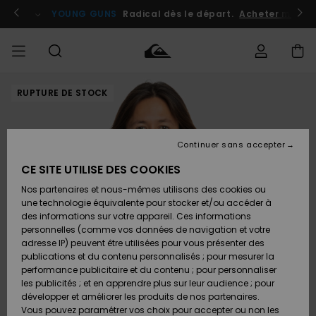
Passer
à
atuits
Se connecter / s'inscrire
YOUNG GUNS
Radical dès le départ.
Acheter maint
l'information
sur
le
produit
RUPTURE DE STOCK
Accéder à
HOMME
Vêtements
Vêtements
Shop
Surf
Snow
Outlet
ma
Shop
Shop
Homme
commande
Homme
Homme
GARÇON
Continuer sans accepter
Accessoires
Accessoires
Nouveautés
Livraison
Outlet
CE SITE UTILISE DES COOKIES
FEMME
Surf
Snow
Enfant
Shop
Shop
Nos partenaires et nous-mêmes utilisons des cookies ou
Retours
Chaussures
Chaussures
A
Enfant
Enfant
une technologie équivalente pour stocker et/ou accéder à
& Tongs
& Tongs
Découvrir
SURF
des informations sur votre appareil. Ces informations
Outlet
personnelles (comme vos données de navigation et votre
Paiement
Femme
adresse IP) peuvent être utilisées pour vous présenter des
SNOW
Highlights
Snow
publications et du contenu personnalisés ; pour mesurer la
Surf
Surf
Snow
Shop
Carte
performance publicitaire et du contenu ; pour personnaliser
Femme
Cadeau
les publicités ; et en apprendre plus sur leur audience ; pour
OUTLET
développer et améliorer les produits de nos partenaires.
Communauté
Snow
Snow
Vous pouvez paramétrer vos choix pour accepter ou non les