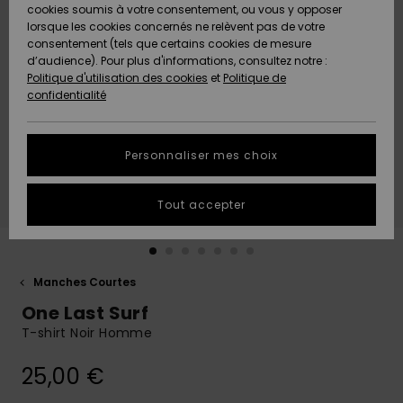
Quiksilver
A
cookies soumis à votre consentement, ou vous y opposer
Freedom
AIDE &
Découvrir
lorsque les cookies concernés ne relèvent pas de votre
CONTACT
consentement (tels que certains cookies de mesure
Nouveautés
Nouveautés
d’audience). Pour plus d'informations, consultez notre :
Protection
Politique d'utilisation des cookies
et
Politique de
des
Communauté
MAGASINS
confidentialité
données
A
A
Découvrir
Découvrir
QUIKSILVER
Guide des
APP
Personnaliser mes choix
tailles
LISTE DE
Tout accepter
SOUHAITS
Démarrez
une
conversation
pour
obtenir la
Manches Courtes
réponse la
One Last Surf
plus rapide
à votre
T-shirt Noir Homme
question.
25,00 €
Démarrer
une
conversation