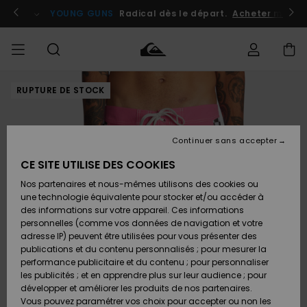
Passer
à
atuits
Se connecter / s'inscrire
YOUNG GUNS
Radical dès le départ.
Acheter maint
l'information
sur
le
produit
RUPTURE DE STOCK
Accéder à
HOMME
Vêtements
Vêtements
Shop
Surf
Snow
Outlet
ma
Shop
Shop
Homme
commande
Homme
Homme
GARÇON
Continuer sans accepter
Accessoires
Accessoires
Nouveautés
Livraison
Outlet
CE SITE UTILISE DES COOKIES
FEMME
Surf
Snow
Enfant
Shop
Shop
Nos partenaires et nous-mêmes utilisons des cookies ou
Retours
Chaussures
Chaussures
A
Enfant
Enfant
une technologie équivalente pour stocker et/ou accéder à
& Tongs
& Tongs
Découvrir
SURF
des informations sur votre appareil. Ces informations
Outlet
personnelles (comme vos données de navigation et votre
Paiement
Femme
adresse IP) peuvent être utilisées pour vous présenter des
SNOW
Highlights
Snow
publications et du contenu personnalisés ; pour mesurer la
Surf
Surf
Snow
Shop
Carte
performance publicitaire et du contenu ; pour personnaliser
Femme
Cadeau
les publicités ; et en apprendre plus sur leur audience ; pour
OUTLET
développer et améliorer les produits de nos partenaires.
Communauté
Snow
Snow
Vous pouvez paramétrer vos choix pour accepter ou non les