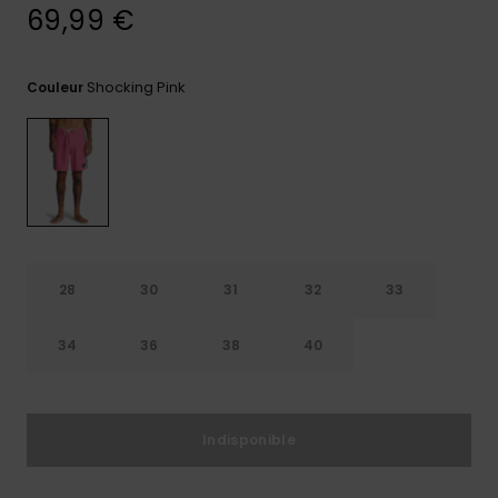
69,99 €
Trouvez
des
réponses
Shocking Pink
Couleur
aux
questions
les plus
fréquentes
et notre
formulaire
de
contact.
Consulter
la FAQ
28
30
31
32
33
34
36
38
40
Indisponible