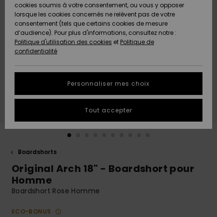
Quiksilver
A
cookies soumis à votre consentement, ou vous y opposer
Freedom
AIDE &
Découvrir
lorsque les cookies concernés ne relèvent pas de votre
CONTACT
consentement (tels que certains cookies de mesure
Nouveautés
Nouveautés
d’audience). Pour plus d'informations, consultez notre :
Protection
Politique d'utilisation des cookies
et
Politique de
des
Communauté
MAGASINS
confidentialité
données
A
A
Découvrir
Découvrir
QUIKSILVER
Guide des
APP
Personnaliser mes choix
tailles
LISTE DE
Tout accepter
SOUHAITS
Démarrez
une
conversation
pour
obtenir la
Boardshorts
réponse la
Original Arch 18" - Boardshort pour
plus rapide
à votre
Homme
question.
Boardshort Rose Homme
Démarrer
une
ECO-BONUS
conversation