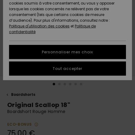
Quiksilver
A
cookies soumis à votre consentement, ou vous y opposer
Freedom
AIDE &
Découvrir
lorsque les cookies concernés ne relèvent pas de votre
CONTACT
consentement (tels que certains cookies de mesure
Nouveautés
Nouveautés
d’audience). Pour plus d'informations, consultez notre :
Protection
Politique d'utilisation des cookies
et
Politique de
des
Communauté
MAGASINS
confidentialité
données
A
A
Découvrir
Découvrir
QUIKSILVER
Guide des
APP
Personnaliser mes choix
tailles
LISTE DE
Tout accepter
SOUHAITS
Démarrez
une
conversation
pour
obtenir la
Boardshorts
réponse la
Original Scallop 18"
plus rapide
à votre
Boardshort Rouge Homme
question.
ECO-BONUS
Démarrer
une
75,00 €
conversation