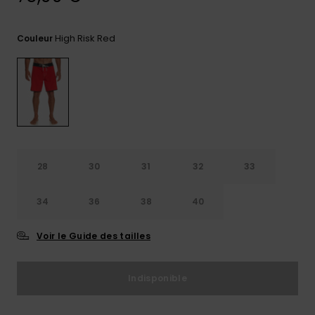
Trouvez
des
High Risk Red
Couleur
réponses
aux
questions
les plus
fréquentes
et notre
formulaire
de
contact.
28
30
31
32
33
Consulter
la FAQ
34
36
38
40
Voir le Guide des tailles
Indisponible