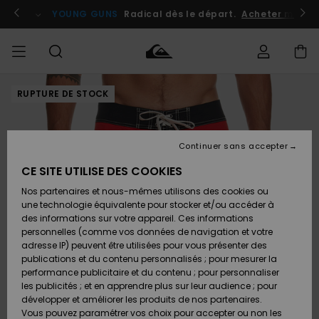
Passer
à
atuits
Se connecter / s'inscrire
YOUNG GUNS
Radical dès le départ.
Acheter maint
l'information
sur
le
produit
RUPTURE DE STOCK
Accéder à
HOMME
Vêtements
Vêtements
Shop
Surf
Snow
Outlet
ma
Shop
Shop
Homme
commande
Homme
Homme
GARÇON
Continuer sans accepter
Accessoires
Accessoires
Nouveautés
Livraison
Outlet
CE SITE UTILISE DES COOKIES
FEMME
Surf
Snow
Enfant
Shop
Shop
Nos partenaires et nous-mêmes utilisons des cookies ou
Retours
Chaussures
Chaussures
A
Enfant
Enfant
une technologie équivalente pour stocker et/ou accéder à
& Tongs
& Tongs
Découvrir
SURF
des informations sur votre appareil. Ces informations
Outlet
personnelles (comme vos données de navigation et votre
Paiement
Femme
adresse IP) peuvent être utilisées pour vous présenter des
SNOW
Highlights
Snow
publications et du contenu personnalisés ; pour mesurer la
Surf
Surf
Snow
Shop
Carte
performance publicitaire et du contenu ; pour personnaliser
Femme
Cadeau
les publicités ; et en apprendre plus sur leur audience ; pour
OUTLET
développer et améliorer les produits de nos partenaires.
Communauté
Snow
Snow
Vous pouvez paramétrer vos choix pour accepter ou non les