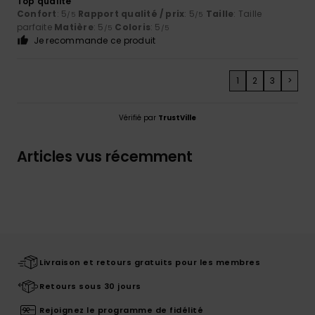
Top qualité
Confort
: 5
Rapport qualité / prix
: 5
Taille
: Taille
/5
/5
parfaite
Matière
: 5
Coloris
: 5
/5
/5
Je recommande ce produit
1
2
3
>
Vérifié par
TrustVille
Articles vus récemment
Livraison et retours gratuits pour les membres
Retours sous 30 jours
Rejoignez le programme de fidélité