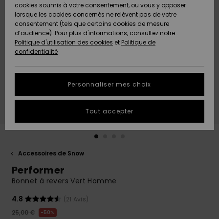
Quiksilver
A
cookies soumis à votre consentement, ou vous y opposer
Freedom
AIDE &
Découvrir
lorsque les cookies concernés ne relèvent pas de votre
CONTACT
consentement (tels que certains cookies de mesure
Nouveautés
Nouveautés
d’audience). Pour plus d'informations, consultez notre :
Protection
Politique d'utilisation des cookies
et
Politique de
des
Communauté
MAGASINS
confidentialité
données
A
A
Découvrir
Découvrir
QUIKSILVER
Guide des
APP
Personnaliser mes choix
tailles
LISTE DE
Tout accepter
SOUHAITS
Démarrez
une
conversation
pour
obtenir la
Accessoires de Snow
réponse la
Performer
plus rapide
à votre
Bonnet à revers Vert Homme
question.
4.8
(21 Avis)
Démarrer
une
25,00 €
50%
conversation