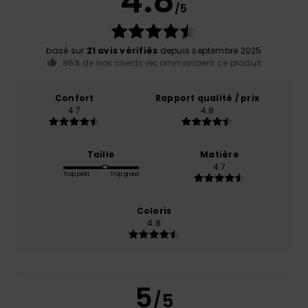
4.8
/5
basé sur
21 avis vérifiés
depuis septembre 2025
86% de nos clients recommandent ce produit
Confort
Rapport qualité / prix
4.7
4.8
Taille
Matière
4.7
Trop petit
Trop grand
Coloris
4.8
5
/5