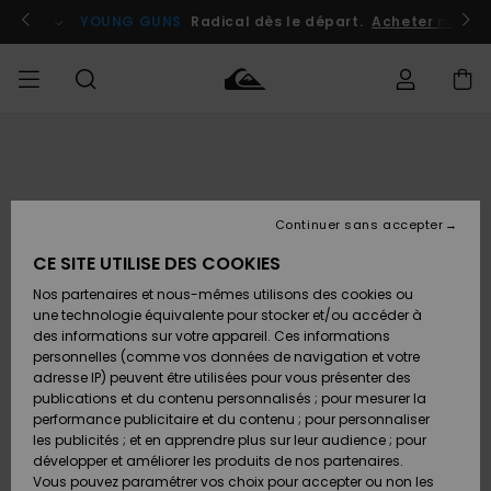
Passer
à
atuits
Se connecter / s'inscrire
YOUNG GUNS
Radical dès le départ.
Acheter maint
l'information
sur
le
produit
Accéder à
HOMME
Vêtements
Vêtements
Shop
Surf
Snow
Outlet
ma
Shop
Shop
Homme
commande
Homme
Homme
GARÇON
Continuer sans accepter
Accessoires
Accessoires
Nouveautés
Livraison
Outlet
CE SITE UTILISE DES COOKIES
FEMME
Surf
Snow
Enfant
Shop
Shop
Nos partenaires et nous-mêmes utilisons des cookies ou
Retours
Chaussures
Chaussures
A
Enfant
Enfant
une technologie équivalente pour stocker et/ou accéder à
& Tongs
& Tongs
Découvrir
SURF
des informations sur votre appareil. Ces informations
Outlet
personnelles (comme vos données de navigation et votre
Paiement
Femme
adresse IP) peuvent être utilisées pour vous présenter des
SNOW
Highlights
Snow
publications et du contenu personnalisés ; pour mesurer la
Surf
Surf
Snow
Shop
Carte
performance publicitaire et du contenu ; pour personnaliser
Femme
Cadeau
les publicités ; et en apprendre plus sur leur audience ; pour
OUTLET
développer et améliorer les produits de nos partenaires.
Communauté
Snow
Snow
Vous pouvez paramétrer vos choix pour accepter ou non les