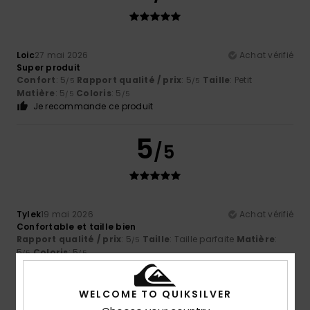
Loic
27 mai 2026
Achat vérifié
Super produit
Confort
: 5
Rapport qualité / prix
: 5
Taille
: Petit
/5
/5
Matière
: 5
Coloris
: 5
/5
/5
Je recommande ce produit
5
/5
Tylek
19 mai 2026
Achat vérifié
Confortable et taille bien
Rapport qualité / prix
: 5
Taille
: Taille parfaite
Matière
:
/5
5
Coloris
: 5
/5
/5
Je recommande ce produit
WELCOME TO QUIKSILVER
4