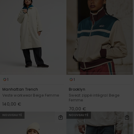
1
1
Manhattan Trench
Brooklyn
Veste workwear Beige Femme
Sweat zippé intégral Beige
Femme
140,00 €
70,00 €
NOUVEAUTÉ
NOUVEAUTÉ