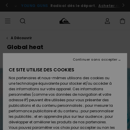
Passez
à
atuits
Se connecter / s'inscrire
YOUNG GUNS
Radical dès le départ.
Acheter maint
la
sélection
de
la
grille
des
produits
A Découvrir
Accéder à
HOMME
Vêtements
Vêtements
Shop
Surf
Snow
Outlet
ma
Global heat
Shop
Shop
Homme
commande
Homme
Homme
GARÇON
Continuer sans accepter
Faherty x Quiksilver
Back at It
Accessoires
Accessoires
Nouveautés
Livraison
Outlet
CE SITE UTILISE DES COOKIES
FEMME
Surf
Snow
Enfant
Shop
Shop
Nos partenaires et nous-mêmes utilisons des cookies ou
Retours
Chaussures
Chaussures
A
Enfant
Enfant
une technologie équivalente pour stocker et/ou accéder à
& Tongs
& Tongs
Découvrir
SURF
des informations sur votre appareil. Ces informations
Outlet
personnelles (comme vos données de navigation et votre
Paiement
Femme
adresse IP) peuvent être utilisées pour vous présenter des
SNOW
Highlights
Snow
publications et du contenu personnalisés ; pour mesurer la
Surf
Surf
Snow
Shop
Carte
performance publicitaire et du contenu ; pour personnaliser
Femme
Cadeau
les publicités ; et en apprendre plus sur leur audience ; pour
OUTLET
développer et améliorer les produits de nos partenaires.
Communauté
Snow
Snow
Vous pouvez paramétrer vos choix pour accepter ou non les