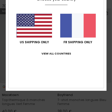
70,00 €
65,00 €
NOUVEAUTÉ
NOUVEAUTÉ
US SHIPPING ONLY
FR SHIPPING ONLY
VIEW ALL COUNTRIES
3
1
Macetown
Boyfriend
Top thermique à manches
T-shirt manches longues Bleu
longues Vert Femme
Femme
40,00 €
38,00 €