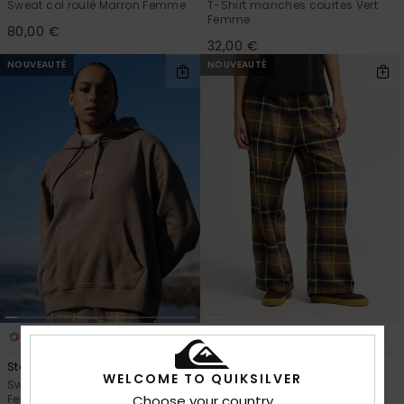
Sweat col roulé Marron Femme
T-Shirt manches courtes Vert
Femme
80,00 €
32,00 €
NOUVEAUTÉ
NOUVEAUTÉ
6
1
Standard
Lomond
WELCOME TO QUIKSILVER
Sweat à capuche Marron
Pantalon taille élastiquée
Femme
Marron Femme
Choose your country