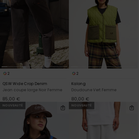
Trouvez
des
réponses
aux
questions
les plus
fréquentes
et notre
formulaire
de
contact.
2
2
Consulter
la FAQ
QSW Wide Crop Denim
Kalong
Jean coupe large Noir Femme
Doudoune Vert Femme
85,00 €
80,00 €
NOUVEAUTÉ
NOUVEAUTÉ