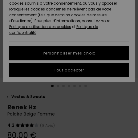
Quiksilver
A
cookies soumis à votre consentement, ou vous y opposer
Freedom
AIDE &
Découvrir
lorsque les cookies concernés ne relèvent pas de votre
CONTACT
consentement (tels que certains cookies de mesure
Nouveautés
Nouveautés
d’audience). Pour plus d'informations, consultez notre :
Protection
Politique d'utilisation des cookies
et
Politique de
des
Communauté
MAGASINS
confidentialité
données
A
A
Découvrir
Découvrir
QUIKSILVER
Guide des
APP
Personnaliser mes choix
tailles
LISTE DE
Tout accepter
SOUHAITS
Démarrez
une
conversation
pour
obtenir la
Vestes & Sweats
réponse la
Renek Hz
plus rapide
à votre
Polaire Beige Femme
question.
4.3
(9 Avis)
Démarrer
une
80,00 €
conversation