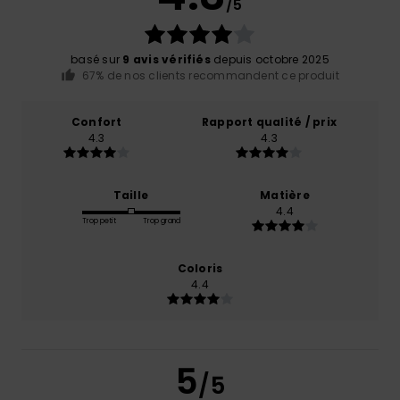
/5
basé sur
9 avis vérifiés
depuis octobre 2025
67% de nos clients recommandent ce produit
Confort
Rapport qualité / prix
4.3
4.3
Taille
Matière
4.4
Trop petit
Trop grand
Coloris
4.4
5
/5