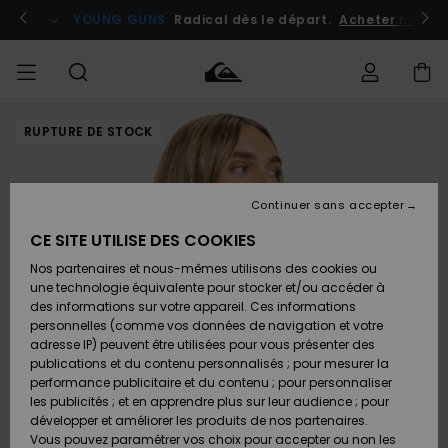
Passer
à
atuits
Se connecter / s'inscrire
YOUNG GUNS
Radical dès le départ.
Acheter maint
l'information
sur
le
produit
RUPTURE DE STOCK
Accéder à
HOMME
Vêtements
Vêtements
Shop
Surf
Snow
Outlet
ma
Shop
Shop
Homme
commande
Homme
Homme
GARÇON
Continuer sans accepter
Accessoires
Accessoires
Nouveautés
Livraison
Outlet
CE SITE UTILISE DES COOKIES
FEMME
Surf
Snow
Enfant
Shop
Shop
Nos partenaires et nous-mêmes utilisons des cookies ou
Retours
Chaussures
Chaussures
A
Enfant
Enfant
une technologie équivalente pour stocker et/ou accéder à
& Tongs
& Tongs
Découvrir
SURF
des informations sur votre appareil. Ces informations
Outlet
personnelles (comme vos données de navigation et votre
Paiement
Femme
adresse IP) peuvent être utilisées pour vous présenter des
SNOW
Highlights
Snow
publications et du contenu personnalisés ; pour mesurer la
Surf
Surf
Snow
Shop
Carte
performance publicitaire et du contenu ; pour personnaliser
Femme
Cadeau
les publicités ; et en apprendre plus sur leur audience ; pour
OUTLET
développer et améliorer les produits de nos partenaires.
Communauté
Snow
Snow
Vous pouvez paramétrer vos choix pour accepter ou non les