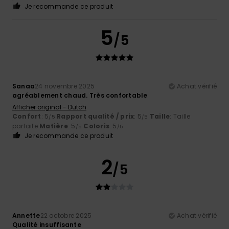
Je recommande ce produit
5
/5
Sanaa
24 novembre 2025
Achat vérifié
agréablement chaud. Très confortable
Afficher original - Dutch
Confort
: 5
Rapport qualité / prix
: 5
Taille
: Taille
/5
/5
parfaite
Matière
: 5
Coloris
: 5
/5
/5
Je recommande ce produit
2
/5
Annette
22 octobre 2025
Achat vérifié
Qualité insuffisante