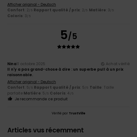
Afficher original - Deutsch
Confort
: 2
Rapport qualité / prix
: 2
Matière
: 3
/5
/5
/5
Coloris
: 3
/5
5
/5
Nina
11 octobre 2025
Achat vérifié
Il n'y a pas grand-chose à dire : un superbe pull à un prix
raisonnable.
Afficher original - Deutsch
Confort
: 5
Rapport qualité / prix
: 5
Taille
: Taille
/5
/5
parfaite
Matière
: 5
Coloris
: 4
/5
/5
Je recommande ce produit
Vérifié par
TrustVille
Articles vus récemment