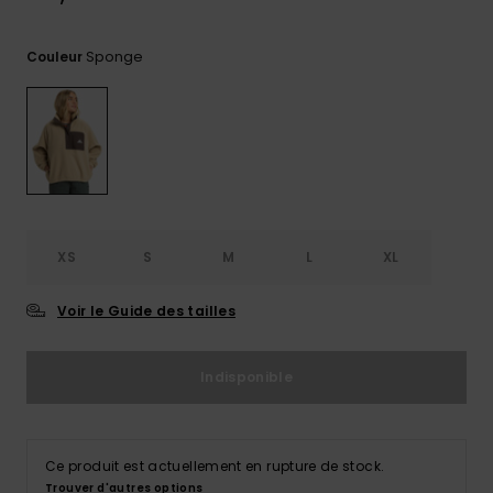
Trouvez
des
Sponge
Couleur
réponses
aux
questions
les plus
fréquentes
et notre
formulaire
de
contact.
XS
S
M
L
XL
Consulter
la FAQ
Voir le Guide des tailles
Indisponible
Ce produit est actuellement en rupture de stock.
Trouver d'autres options