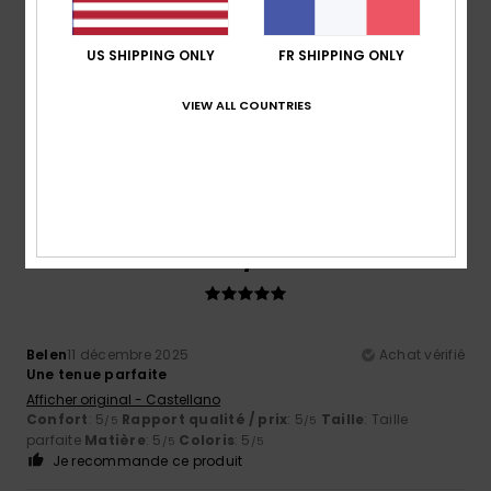
US SHIPPING ONLY
FR SHIPPING ONLY
Wolfgang
16 décembre 2025
Achat vérifié
VIEW ALL COUNTRIES
Le pull est trop court
Afficher original - Deutsch
Confort
: 3
Rapport qualité / prix
: 3
Taille
: Trop petit
/5
/5
Matière
: 3
Coloris
: 4
/5
/5
5
/5
Belen
11 décembre 2025
Achat vérifié
Une tenue parfaite
Afficher original - Castellano
Confort
: 5
Rapport qualité / prix
: 5
Taille
: Taille
/5
/5
parfaite
Matière
: 5
Coloris
: 5
/5
/5
Je recommande ce produit