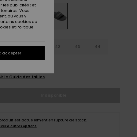
les publicités ; et
rtenaires. Vous
nt, ou vous y
ertains cookies de
ookies
et
Politique
9
40
41
42
43
44
t accepter
5
46
47
ir le Guide des tailles
Indisponible
produit est actuellement en rupture de stock.
uver d'autres options