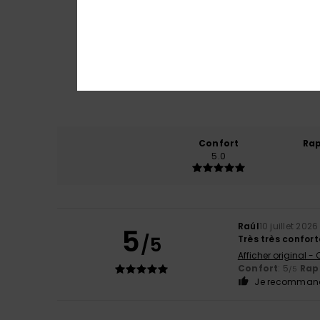
Confort
Rap
5.0
Raúl
10 juillet 2026
5
/5
Très très confort
Afficher original -
Confort
: 5
Rapp
/5
Je recommand