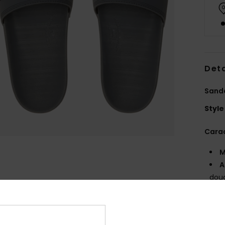
Deta
Sand
Style
Carac
M
A
dou
S
S
D