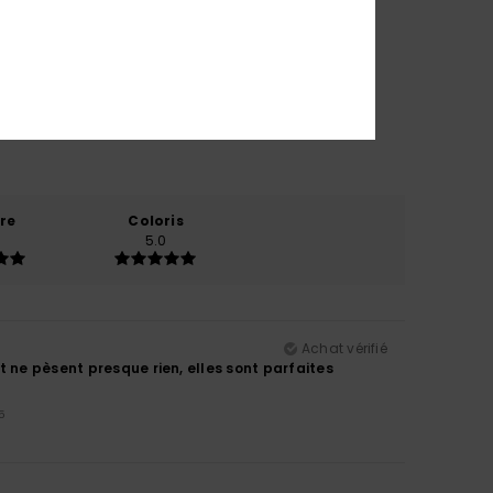
re
Coloris
5.0
Achat vérifié
t ne pèsent presque rien, elles sont parfaites
5