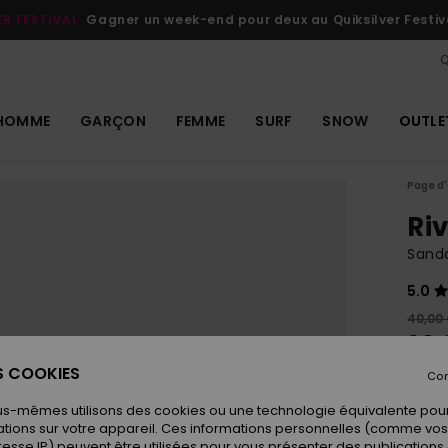
ER FESTIVAL
Gagner un week-end pour deux au Quiksilver Festiv
Q
HOMME
GARÇON
FEMME
SURF
SNOW
OUTLE
Page d'
Riv
Sand
5.0
40,00
20,
ES COOKIES
OUTL
Con
us-mêmes utilisons des cookies ou une technologie équivalente pour
tions sur votre appareil. Ces informations personnelles (comme v
Coule
resse IP) peuvent être utilisées pour vous présenter des publications