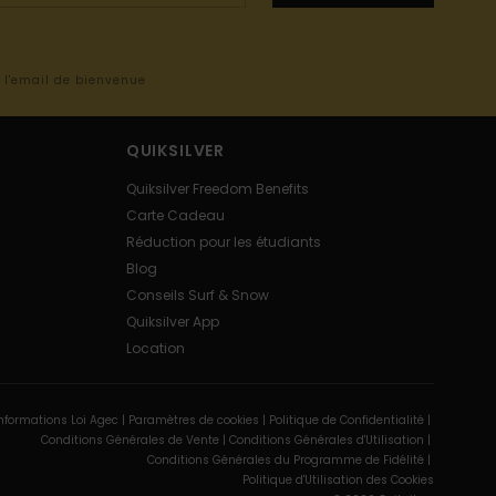
s l'email de bienvenue
QUIKSILVER
Quiksilver Freedom Benefits
Carte Cadeau
Réduction pour les étudiants
Blog
Conseils Surf & Snow
Quiksilver App
Location
nformations Loi Agec |
Paramètres de cookies |
Politique de Confidentialité |
Conditions Générales de Vente |
Conditions Générales d'Utilisation |
Conditions Générales du Programme de Fidélité |
Politique d'Utilisation des Cookies