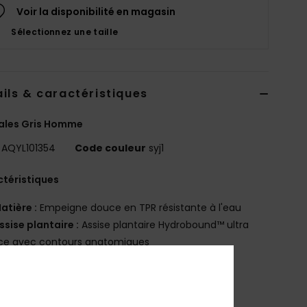
Voir la disponibilité en magasin
Sélectionnez une taille
ils & caractéristiques
ales Gris Homme
AQYL101354
Code couleur
syj1
téristiques
atière :
Empeigne douce en TPR résistante à l'eau
ssise plantaire :
Assise plantaire Hydrobound™ ultra
ce avec contours anatomiques
emelle extérieure :
caoutchouc
emelle extérieure logotée antidérapante
oublure :
Doublure en microfibre