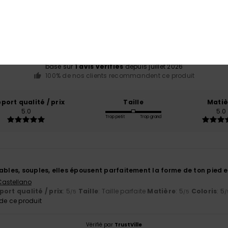
Note moyenne
5.0
/5
basé sur
1 avis vérifiés
depuis juillet 2026
100% de nos clients recommandent ce produit
port qualité / prix
Taille
Matiè
5.0
5.0
Trop petit
Trop grand
ables, souples, elles épousent parfaitement la forme de ton pied e
 Castellano
ort qualité / prix
: 5
Taille
: Taille parfaite
Matière
: 5
Coloris
: 5
/5
/5
/
e ce produit
Vérifié par
TrustVille