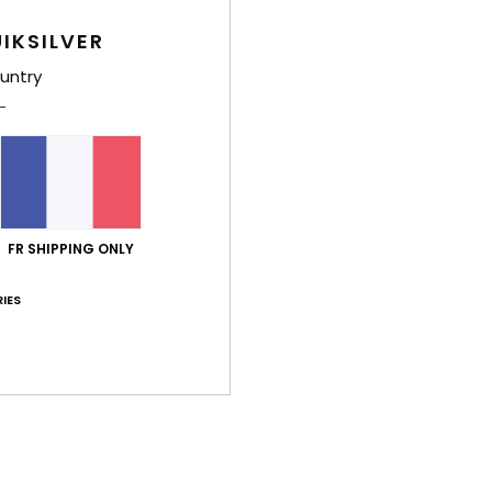
Comp
IKSILVER
caou
untry
Traça
Livr
FR SHIPPING ONLY
IES