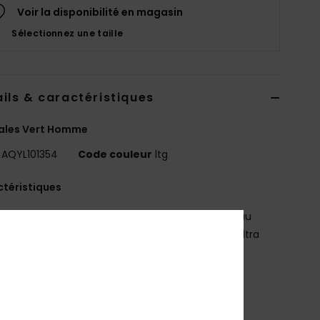
Voir la disponibilité en magasin
Sélectionnez une taille
ils & caractéristiques
ales Vert Homme
AQYL101354
Code couleur
ltg
téristiques
atière :
Empeigne douce en TPR résistante à l'eau
ssise plantaire :
Assise plantaire Hydrobound™ ultra
ce avec contours anatomiques
emelle extérieure :
caoutchouc
emelle extérieure logotée antidérapante
oublure :
Doublure en microfibre