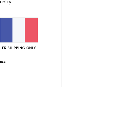
untry
Comp
caou
Traça
Livr
FR SHIPPING ONLY
IES
Note moyenne
5.0
/5