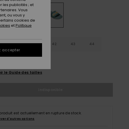
les publicités ; et
rtenaires. Vous
nt, ou vous y
ertains cookies de
ookies
et
Politique
9
40
41
42
43
44
t accepter
5
46
47
ir le Guide des tailles
Indisponible
produit est actuellement en rupture de stock.
uver d'autres options