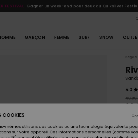
ER FESTIVAL
Gagner un week-end pour deux au Quiksilver Festiv
Q
HOMME
GARÇON
FEMME
SURF
SNOW
OUTLE
Page d'
Riv
Sand
5.0
40,00
20,
ES COOKIES
OUTL
Con
us-mêmes utilisons des cookies ou une technologie équivalente pour
tions sur votre appareil. Ces informations personnelles (comme v
Coule
resse IP) peuvent être utilisées pour vous présenter des publications