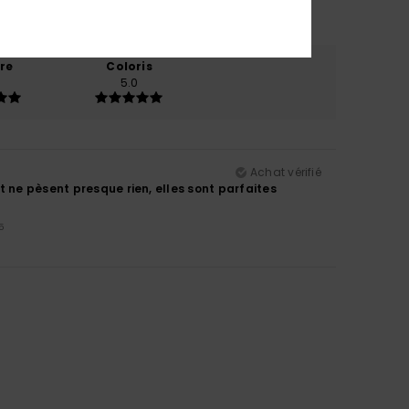
re
Coloris
5.0
Achat vérifié
t ne pèsent presque rien, elles sont parfaites
5