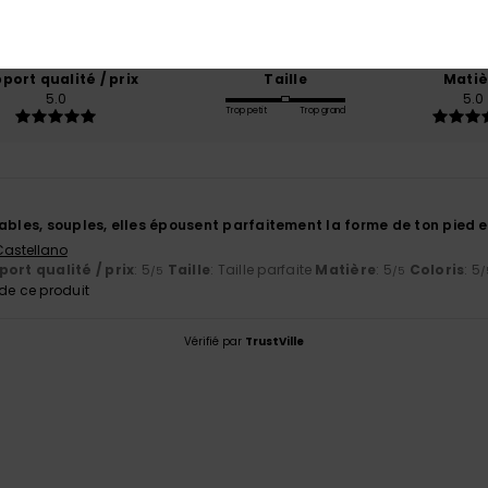
basé sur
1 avis vérifiés
depuis juillet 2026
100% de nos clients recommandent ce produit
port qualité / prix
Taille
Matiè
5.0
5.0
Trop petit
Trop grand
ables, souples, elles épousent parfaitement la forme de ton pied e
 Castellano
ort qualité / prix
: 5
Taille
: Taille parfaite
Matière
: 5
Coloris
: 5
/5
/5
/
e ce produit
Vérifié par
TrustVille