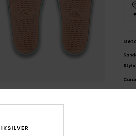
Deta
Sand
Style
Carac
M
A
dou
S
S
IKSILVER
D