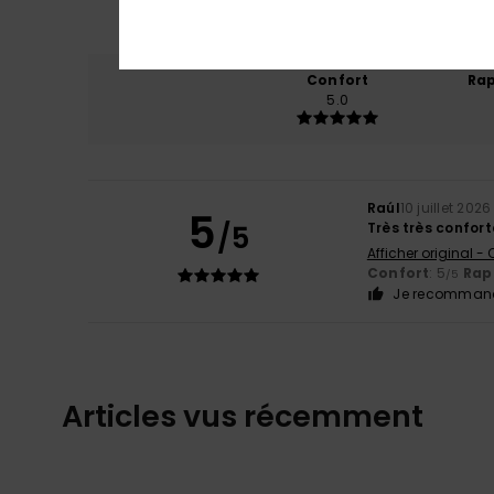
Confort
Rap
5.0
Raúl
10 juillet 2026
5
/5
Très très confort
Afficher original -
Confort
: 5
Rapp
/5
Je recommand
Articles vus récemment