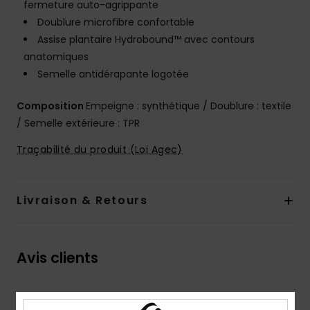
fermeture auto-agrippante
Doublure microfibre confortable
Assise plantaire Hydrobound™ avec contours
anatomiques
Semelle antidérapante logotée
Composition
Empeigne : synthétique / Doublure : textile
/ Semelle extérieure : TPR
Traçabilité du produit (Loi Agec)
Livraison & Retours
Avis clients
Note moyenne