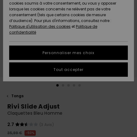
Quiksilver
A
cookies soumis à votre consentement, ou vous y opposer
Freedom
AIDE &
Découvrir
lorsque les cookies concernés ne relèvent pas de votre
CONTACT
consentement (tels que certains cookies de mesure
Nouveautés
Nouveautés
d’audience). Pour plus d'informations, consultez notre :
Protection
Politique d'utilisation des cookies
et
Politique de
des
Communauté
MAGASINS
confidentialité
données
A
A
Découvrir
Découvrir
QUIKSILVER
Guide des
APP
Personnaliser mes choix
tailles
LISTE DE
Tout accepter
SOUHAITS
Démarrez
une
conversation
pour
obtenir la
Tongs
réponse la
Rivi Slide Adjust
plus rapide
à votre
Claquettes Bleu Homme
question.
2.7
(3 Avis)
Démarrer
une
35,99 €
50%
conversation