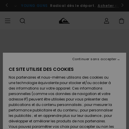
Passer
à
atuits
Se connecter / s'inscrire
YOUNG GUNS
Radical dès le départ.
Acheter maint
l'information
sur
le
produit
Accéder à
HOMME
Vêtements
Vêtements
Shop
Surf
Snow
Outlet
ma
Shop
Shop
Homme
commande
Homme
Homme
GARÇON
Continuer sans accepter
Accessoires
Accessoires
Nouveautés
Livraison
Outlet
CE SITE UTILISE DES COOKIES
FEMME
Surf
Snow
Enfant
Shop
Shop
Nos partenaires et nous-mêmes utilisons des cookies ou
Retours
Chaussures
Chaussures
A
Enfant
Enfant
une technologie équivalente pour stocker et/ou accéder à
& Tongs
& Tongs
Découvrir
SURF
des informations sur votre appareil. Ces informations
Outlet
personnelles (comme vos données de navigation et votre
Paiement
Femme
adresse IP) peuvent être utilisées pour vous présenter des
SNOW
Highlights
Snow
publications et du contenu personnalisés ; pour mesurer la
Surf
Surf
Snow
Shop
Carte
performance publicitaire et du contenu ; pour personnaliser
Femme
Cadeau
les publicités ; et en apprendre plus sur leur audience ; pour
OUTLET
développer et améliorer les produits de nos partenaires.
Communauté
Snow
Snow
Vous pouvez paramétrer vos choix pour accepter ou non les