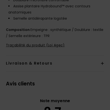
Doublure microfibre confortable
Assise plantaire Hydrobound™ avec contours
anatomiques
Semelle antidérapante logotée
Composition
Empeigne : synthétique / Doublure : textile
/ Semelle extérieure : TPR
Traçabilité du produit (Loi Agec)
Livraison & Retours
Avis clients
Note moyenne