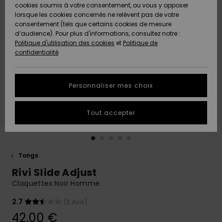
Quiksilver
A
cookies soumis à votre consentement, ou vous y opposer
Freedom
AIDE &
Découvrir
lorsque les cookies concernés ne relèvent pas de votre
CONTACT
consentement (tels que certains cookies de mesure
Nouveautés
Nouveautés
d’audience). Pour plus d'informations, consultez notre :
Protection
Politique d'utilisation des cookies
et
Politique de
des
Communauté
MAGASINS
confidentialité
données
A
A
Découvrir
Découvrir
QUIKSILVER
Guide des
APP
Personnaliser mes choix
tailles
LISTE DE
Tout accepter
SOUHAITS
Démarrez
une
conversation
pour
obtenir la
Tongs
réponse la
Rivi Slide Adjust
plus rapide
à votre
Claquettes Noir Homme
question.
2.7
(3 Avis)
Démarrer
une
42,00 €
conversation