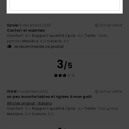
Sylvie
18 décembre 2025
Achat vérifié
Confort et maintien
Confort
: 4
Rapport qualité / prix
: 4
Taille
: Taille
/5
/5
parfaite
Matière
: 4
Coloris
: 4
/5
/5
Je recommande ce produit
3
/5
IVAN
11 novembre 2025
Achat vérifié
un peu inconfortables et rigides à mon goût
Afficher original - Italiano
Confort
: 5
Rapport qualité / prix
: 4
Taille
: Trop grand
/5
/5
Matière
: 3
Coloris
: 5
/5
/5