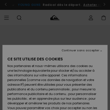
Passer
à
atuits
Se connecter / s'inscrire
YOUNG GUNS
Radical dès le départ.
Acheter maint
l'information
sur
le
produit
Accéder à
HOMME
Vêtements
Vêtements
Shop
Surf
Snow
Outlet
ma
Shop
Shop
Homme
commande
Homme
Homme
GARÇON
Continuer sans accepter
Accessoires
Accessoires
Nouveautés
Livraison
Outlet
CE SITE UTILISE DES COOKIES
FEMME
Surf
Snow
Enfant
Shop
Shop
Nos partenaires et nous-mêmes utilisons des cookies ou
Retours
Chaussures
Chaussures
A
Enfant
Enfant
une technologie équivalente pour stocker et/ou accéder à
& Tongs
& Tongs
Découvrir
SURF
des informations sur votre appareil. Ces informations
Outlet
personnelles (comme vos données de navigation et votre
Paiement
Femme
adresse IP) peuvent être utilisées pour vous présenter des
SNOW
Highlights
Snow
publications et du contenu personnalisés ; pour mesurer la
Surf
Surf
Snow
Shop
Carte
performance publicitaire et du contenu ; pour personnaliser
Femme
Cadeau
les publicités ; et en apprendre plus sur leur audience ; pour
OUTLET
développer et améliorer les produits de nos partenaires.
Communauté
Snow
Snow
Vous pouvez paramétrer vos choix pour accepter ou non les