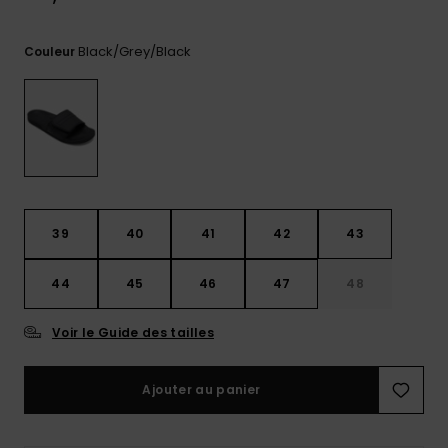
Trouvez
des
Black/grey/black
Couleur
réponses
aux
questions
les plus
fréquentes
et notre
formulaire
de
contact.
39
40
41
42
43
Consulter
la FAQ
44
45
46
47
48
Voir le Guide des tailles
Ajouter au panier