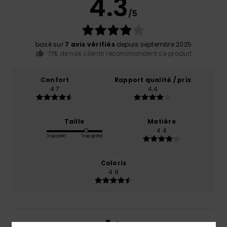
4.3
/5
basé sur
7 avis vérifiés
depuis septembre 2025
71% de nos clients recommandent ce produit
Confort
Rapport qualité / prix
4.7
4.4
Taille
Matière
4.4
Trop petit
Trop grand
Coloris
4.9