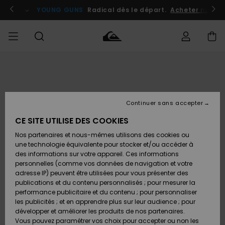
Passer
à
atuits
Se connecter / s'inscrire
YOUNG GUNS
Radical dès le départ.
Acheter maint
l'information
sur
le
produit
Accéder à
HOMME
Vêtements
Vêtements
Shop
Surf
Snow
Outlet
ma
Shop
Shop
Homme
commande
Homme
Homme
GARÇON
Continuer sans accepter
Accessoires
Accessoires
Nouveautés
Livraison
Outlet
CE SITE UTILISE DES COOKIES
FEMME
Surf
Snow
Enfant
Shop
Shop
Nos partenaires et nous-mêmes utilisons des cookies ou
Retours
Chaussures
Chaussures
A
Enfant
Enfant
une technologie équivalente pour stocker et/ou accéder à
& Tongs
& Tongs
Découvrir
SURF
des informations sur votre appareil. Ces informations
Outlet
personnelles (comme vos données de navigation et votre
Paiement
Femme
adresse IP) peuvent être utilisées pour vous présenter des
SNOW
Highlights
Snow
publications et du contenu personnalisés ; pour mesurer la
Surf
Surf
Snow
Shop
Carte
performance publicitaire et du contenu ; pour personnaliser
Femme
Cadeau
les publicités ; et en apprendre plus sur leur audience ; pour
OUTLET
développer et améliorer les produits de nos partenaires.
Communauté
Snow
Snow
Vous pouvez paramétrer vos choix pour accepter ou non les