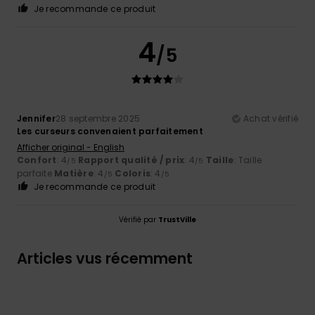
Je recommande ce produit
4
/5
Jennifer
28 septembre 2025
Achat vérifié
Les curseurs convenaient parfaitement
Afficher original - English
Confort
: 4
Rapport qualité / prix
: 4
Taille
: Taille
/5
/5
parfaite
Matière
: 4
Coloris
: 4
/5
/5
Je recommande ce produit
Vérifié par
TrustVille
Articles vus récemment