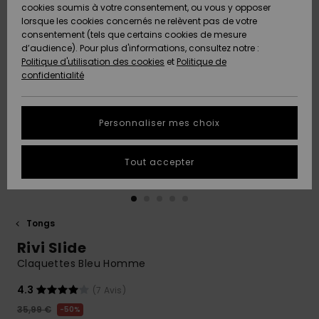
Quiksilver
A
cookies soumis à votre consentement, ou vous y opposer
Freedom
AIDE &
Découvrir
lorsque les cookies concernés ne relèvent pas de votre
CONTACT
consentement (tels que certains cookies de mesure
Nouveautés
Nouveautés
d’audience). Pour plus d'informations, consultez notre :
Protection
Politique d'utilisation des cookies
et
Politique de
des
Communauté
MAGASINS
confidentialité
données
A
A
Découvrir
Découvrir
QUIKSILVER
Guide des
APP
Personnaliser mes choix
tailles
LISTE DE
Tout accepter
SOUHAITS
Démarrez
une
conversation
pour
obtenir la
Tongs
réponse la
Rivi Slide
plus rapide
à votre
Claquettes Bleu Homme
question.
4.3
(7 Avis)
Démarrer
une
35,99 €
50%
conversation