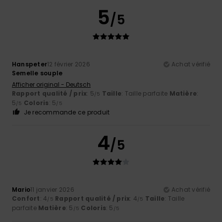
5
/5
Hanspeter
12 février 2026
Achat vérifié
Semelle souple
Afficher original - Deutsch
Rapport qualité / prix
: 5
Taille
: Taille parfaite
Matière
:
/5
5
Coloris
: 5
/5
/5
Je recommande ce produit
4
/5
Mario
11 janvier 2026
Achat vérifié
Confort
: 4
Rapport qualité / prix
: 4
Taille
: Taille
/5
/5
parfaite
Matière
: 5
Coloris
: 5
/5
/5