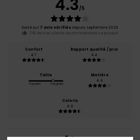
4.3
/5
basé sur
7 avis vérifiés
depuis septembre 2025
71% de nos clients recommandent ce produit
Confort
Rapport qualité / prix
4.7
4.4
Taille
Matière
4.4
Trop petit
Trop grand
Coloris
4.9