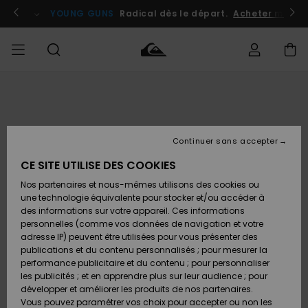
Passer
à
atuits
Se connecter / s'inscrire
YOUNG GUNS
Radical dès le départ.
Acheter maint
l'information
sur
le
produit
Accéder à
HOMME
Vêtements
Vêtements
Shop
Surf
Snow
Outlet
ma
Shop
Shop
Homme
commande
Homme
Homme
GARÇON
Continuer sans accepter
Accessoires
Accessoires
Nouveautés
Livraison
Outlet
CE SITE UTILISE DES COOKIES
FEMME
Surf
Snow
Enfant
Shop
Shop
Nos partenaires et nous-mêmes utilisons des cookies ou
Retours
Chaussures
Chaussures
A
Enfant
Enfant
une technologie équivalente pour stocker et/ou accéder à
& Tongs
& Tongs
Découvrir
SURF
des informations sur votre appareil. Ces informations
Outlet
personnelles (comme vos données de navigation et votre
Paiement
Femme
adresse IP) peuvent être utilisées pour vous présenter des
SNOW
Highlights
Snow
publications et du contenu personnalisés ; pour mesurer la
Surf
Surf
Snow
Shop
Carte
performance publicitaire et du contenu ; pour personnaliser
Femme
Cadeau
les publicités ; et en apprendre plus sur leur audience ; pour
OUTLET
développer et améliorer les produits de nos partenaires.
Communauté
Snow
Snow
Vous pouvez paramétrer vos choix pour accepter ou non les