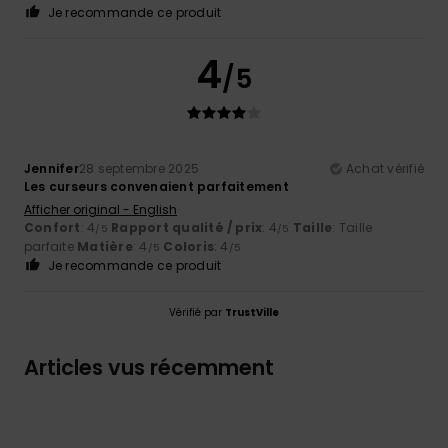
Je recommande ce produit
4
/5
Jennifer
28 septembre 2025
Achat vérifié
Les curseurs convenaient parfaitement
Afficher original - English
Confort
: 4
Rapport qualité / prix
: 4
Taille
: Taille
/5
/5
parfaite
Matière
: 4
Coloris
: 4
/5
/5
Je recommande ce produit
Vérifié par
TrustVille
Articles vus récemment