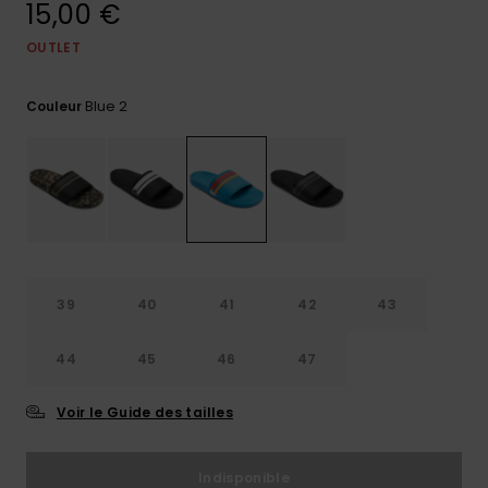
15,00 €
Trouvez
des
OUTLET
réponses
aux
Blue 2
questions
Couleur
les plus
fréquentes
et notre
formulaire
de
contact.
Consulter
la FAQ
39
40
41
42
43
44
45
46
47
Voir le Guide des tailles
Indisponible