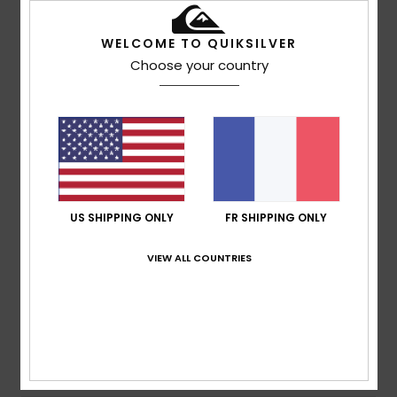
4
/5
WELCOME TO QUIKSILVER
Choose your country
Marouan
12 juillet 2026
Achat vérifié
Belle expérience
Confort
: 5
Rapport qualité / prix
: 5
Taille
: Grand
/5
/5
Matière
: 4
Coloris
: 5
/5
/5
Je recommande ce produit
5
/5
US SHIPPING ONLY
FR SHIPPING ONLY
VIEW ALL COUNTRIES
Teresa
8 mars 2026
Achat vérifié
J'ai beaucoup apprécié la qualité du produit.
Afficher original - Português
Confort
: 5
Rapport qualité / prix
: 5
Taille
: Grand
/5
/5
Matière
: 5
Coloris
: 5
/5
/5
Je recommande ce produit