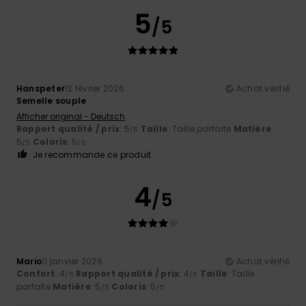
5
/5
Hanspeter
12 février 2026
Achat vérifié
Semelle souple
Afficher original - Deutsch
Rapport qualité / prix
: 5
Taille
: Taille parfaite
Matière
:
/5
5
Coloris
: 5
/5
/5
Je recommande ce produit
4
/5
Mario
11 janvier 2026
Achat vérifié
Confort
: 4
Rapport qualité / prix
: 4
Taille
: Taille
/5
/5
parfaite
Matière
: 5
Coloris
: 5
/5
/5