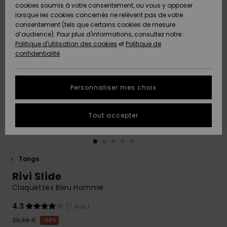
Quiksilver
A
cookies soumis à votre consentement, ou vous y opposer
Freedom
AIDE &
Découvrir
lorsque les cookies concernés ne relèvent pas de votre
CONTACT
consentement (tels que certains cookies de mesure
Nouveautés
Nouveautés
d’audience). Pour plus d'informations, consultez notre :
Protection
Politique d'utilisation des cookies
et
Politique de
des
Communauté
MAGASINS
confidentialité
données
A
A
Découvrir
Découvrir
QUIKSILVER
Guide des
APP
Personnaliser mes choix
tailles
LISTE DE
Tout accepter
SOUHAITS
Démarrez
une
conversation
pour
obtenir la
Tongs
réponse la
Rivi Slide
plus rapide
à votre
Claquettes Bleu Homme
question.
4.3
(7 Avis)
Démarrer
une
29,99 €
50%
conversation