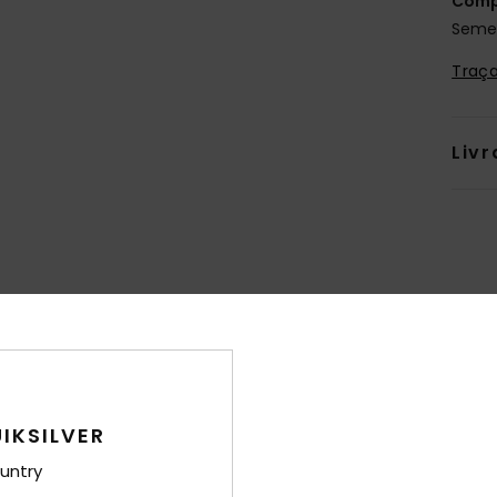
Comp
Semel
Traça
Livr
IKSILVER
untry