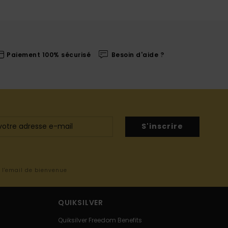
Paiement 100% sécurisé
Besoin d'aide ?
S'inscrire
s l'email de bienvenue
QUIKSILVER
Quiksilver Freedom Benefits