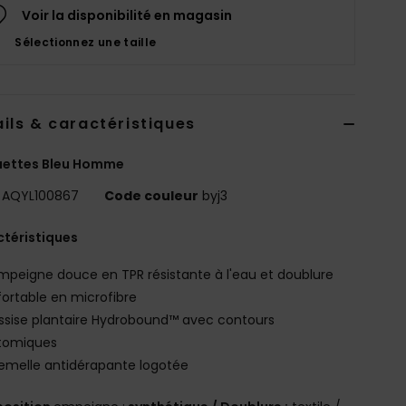
Voir la disponibilité en magasin
Sélectionnez une taille
ils & caractéristiques
uettes Bleu Homme
AQYL100867
Code couleur
byj3
téristiques
mpeigne douce en TPR résistante à l'eau et doublure
ortable en microfibre
ssise plantaire Hydrobound™ avec contours
tomiques
emelle antidérapante logotée