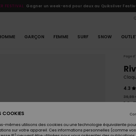
ER FESTIVAL
Gagner un week-end pour deux au Quiksilver Festiv
Q
HOMME
GARÇON
FEMME
SURF
SNOW
OUTLE
Page d'
Riv
Claq
4.3
36,99
18,
ES COOKIES
OUTL
Con
us-mêmes utilisons des cookies ou une technologie équivalente pour
tions sur votre appareil. Ces informations personnelles (comme v
Coule
resse IP) peuvent être utilisées pour vous présenter des publications