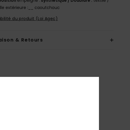
osition
empeigne :
synthétique / Doublure :
textile /
le extérieure :__ caoutchouc
bilité du produit (Loi Agec)
aison & Retours