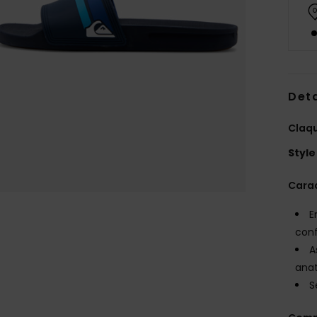
Deta
Claq
Style
Carac
E
conf
A
ana
S