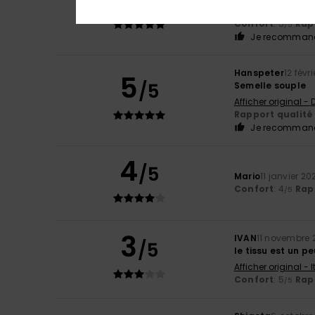
/5
Afficher original -
Confort
: 5
Rapp
/5
Je recommand
Hanspeter
12 févr
5
/5
Semelle souple
Afficher original -
Rapport qualité 
Je recommand
4
/5
Mario
11 janvier 20
Confort
: 4
Rapp
/5
3
IVAN
11 novembre 
/5
le tissu est un pe
Afficher original - 
Confort
: 5
Rapp
/5