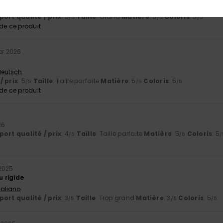
 Português
ort qualité / prix
: 5
Taille
: Grand
Matière
: 5
Coloris
: 5
/5
/5
/5
e ce produit
ier 2026
 Deutsch
/ prix
: 5
Taille
: Taille parfaite
Matière
: 5
Coloris
: 5
/5
/5
/5
e ce produit
26
ort qualité / prix
: 4
Taille
: Taille parfaite
Matière
: 5
Coloris
: 5
/5
/5
/
2025
u rigide
Italiano
ort qualité / prix
: 3
Taille
: Trop grand
Matière
: 3
Coloris
: 5
/5
/5
/5