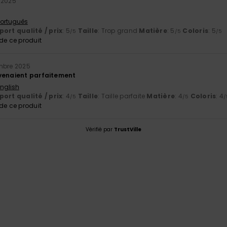
 2025
 Português
ort qualité / prix
: 5
Taille
: Trop grand
Matière
: 5
Coloris
: 5
/5
/5
/5
e ce produit
mbre 2025
venaient parfaitement
English
ort qualité / prix
: 4
Taille
: Taille parfaite
Matière
: 4
Coloris
: 4
/5
/5
/
e ce produit
Vérifié par
TrustVille