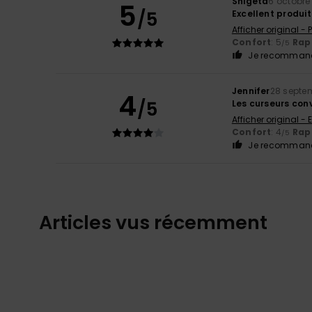
Shigeta
6 octobre
5
/5
Excellent produit
Afficher original -
Confort
: 5
Rapp
/5
Je recommand
Jennifer
28 septe
4
/5
Les curseurs con
Afficher original - 
Confort
: 4
Rapp
/5
Je recommand
Articles vus récemment