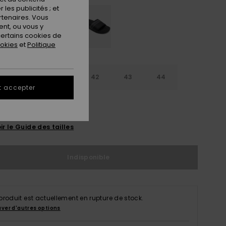
les publicités ; et
rtenaires. Vous
nt, ou vous y
ertains cookies de
ookies
et
Politique
9
40
41
42
43
44
t accepter
5
46
47
ir le Guide des tailles
Indisponible
produit est actuellement en rupture de stock.
uver d'autres options