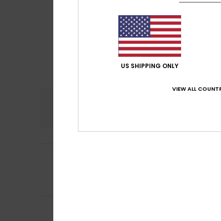
US SHIPPING ONLY
VIEW ALL COUNTR
Confort
Rap
4.7
4
Marouan
12 juillet
/5
Belle expérience
Confort
: 5
Rapp
/5
Je recommand
Teresa
8 mars 20
5
J'ai beaucoup app