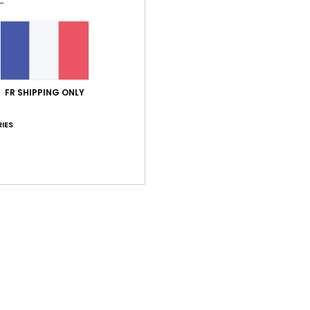
Note moyenne
4.3
/5
basé sur
7 avis vérifiés
depuis septembre 2025
FR SHIPPING ONLY
71% de nos clients recommandent ce produit
IES
port qualité / prix
Taille
Matiè
4.4
4.4
Trop petit
Trop grand
 2026
ort qualité / prix
: 5
Taille
: Grand
Matière
: 4
Coloris
: 5
/5
/5
/5
e ce produit
26
récié la qualité du produit.