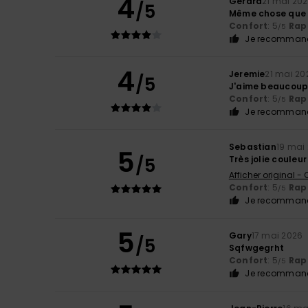
4
Gerard
21 mai 20
/5
Même chose que p
Confort
: 5
Rapp
/5
Je recommand
4
Jeremie
21 mai 20
/5
J'aime beaucou
Confort
: 5
Rapp
/5
Je recommand
Sebastian
19 mai
5
/5
Très jolie couleur
Afficher original -
Confort
: 5
Rapp
/5
Je recommand
5
Gary
17 mai 2026
/5
Sqfwgegrht
Confort
: 5
Rapp
/5
Je recommand