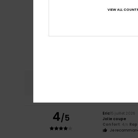
VIEW ALL COUNTR
Confort
Rap
4.8
4
Eric
15 juillet 2026
/5
Jolie coupe
Confort
: 4
Rapp
/5
Je recommand