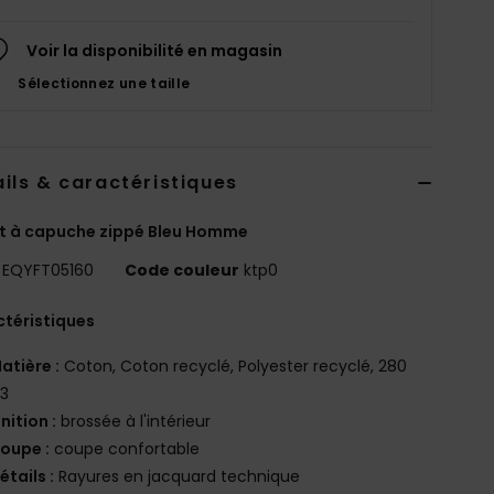
Voir la disponibilité en magasin
Sélectionnez une taille
ils & caractéristiques
t à capuche zippé Bleu Homme
EQYFT05160
Code couleur
ktp0
téristiques
atière :
Coton, Coton recyclé, Polyester recyclé, 280
3
inition :
brossée à l'intérieur
oupe :
coupe confortable
étails :
Rayures en jacquard technique