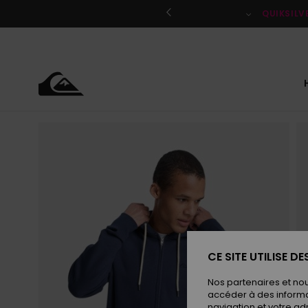
Passer
à
QUIKSILV
l'information
sur
le
produit
CE SITE UTILISE D
Nos partenaires et no
accéder à des informa
navigation et votre ad