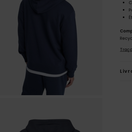
C
P
É
Comp
Recyc
Traça
Livr