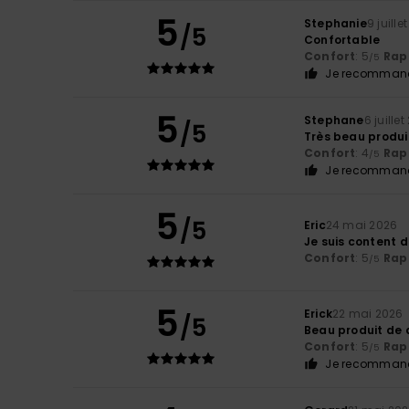
5
Stephanie
9 juille
/5
Confortable
Confort
: 5
Rapp
/5
Je recommand
5
Stephane
6 juille
/5
Très beau produi
Confort
: 4
Rapp
/5
Je recommand
5
/5
Eric
24 mai 2026
Je suis content d
Confort
: 5
Rapp
/5
5
Erick
22 mai 2026
/5
Beau produit de 
Confort
: 5
Rapp
/5
Je recommand