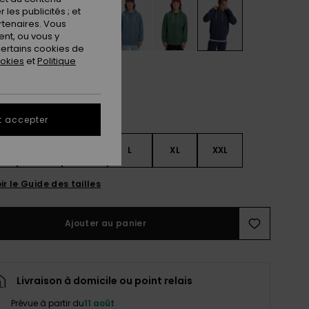
les publicités ; et
rtenaires. Vous
nt, ou vous y
ertains cookies de
ookies
et
Politique
t accepter
S
S
M
L
XL
XXL
ir le Guide des tailles
Ajouter au panier
Livraison à domicile ou point relais
Prévue à partir du
11 août