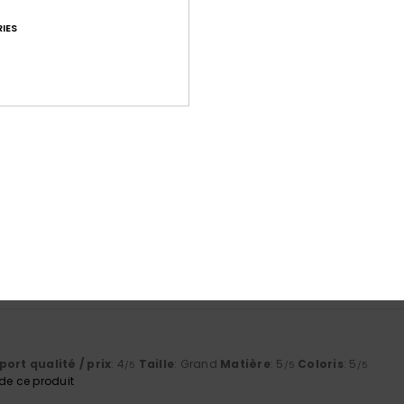
IES
Note moyenne
4.8
/5
basé sur
71 avis vérifiés
depuis septembre 2025
85% de nos clients recommandent ce produit
port qualité / prix
Taille
Matiè
4.7
4.8
Trop petit
Trop grand
ort qualité / prix
: 4
Taille
: Grand
Matière
: 5
Coloris
: 5
/5
/5
/5
e ce produit