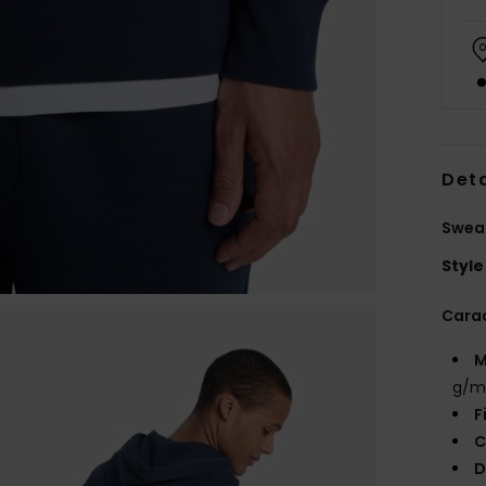
Deta
Swea
Style
Carac
M
g/m
F
C
D