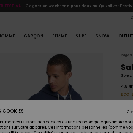
ER FESTIVAL
Gagner un week-end pour deux au Quiksilver Festiv
Q
HOMME
GARÇON
FEMME
SURF
SNOW
OUTLE
Page d'
Sa
Swea
4.8
ECO-
65,
ES COOKIES
Con
Coule
us-mêmes utilisons des cookies ou une technologie équivalente pour
tions sur votre appareil. Ces informations personnelles (comme v
resse IP) peuvent être utilisées pour vous présenter des publications