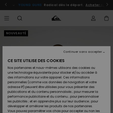
Passer
à
atuits
Se connecter / s'inscrire
YOUNG GUNS
Radical dès le départ.
Acheter maint
l'information
sur
le
produit
NOUVEAUTÉ
Accéder à
HOMME
Vêtements
Vêtements
Shop
Surf
Snow
Outlet
ma
Shop
Shop
Homme
commande
Homme
Homme
GARÇON
Continuer sans accepter
Accessoires
Accessoires
Nouveautés
Livraison
Outlet
CE SITE UTILISE DES COOKIES
FEMME
Surf
Snow
Enfant
Shop
Shop
Nos partenaires et nous-mêmes utilisons des cookies ou
Retours
Chaussures
Chaussures
A
Enfant
Enfant
une technologie équivalente pour stocker et/ou accéder à
& Tongs
& Tongs
Découvrir
SURF
des informations sur votre appareil. Ces informations
Outlet
personnelles (comme vos données de navigation et votre
Paiement
Femme
adresse IP) peuvent être utilisées pour vous présenter des
SNOW
Highlights
Snow
publications et du contenu personnalisés ; pour mesurer la
Surf
Surf
Snow
Shop
Carte
performance publicitaire et du contenu ; pour personnaliser
Femme
Cadeau
les publicités ; et en apprendre plus sur leur audience ; pour
OUTLET
développer et améliorer les produits de nos partenaires.
Communauté
Snow
Snow
Vous pouvez paramétrer vos choix pour accepter ou non les