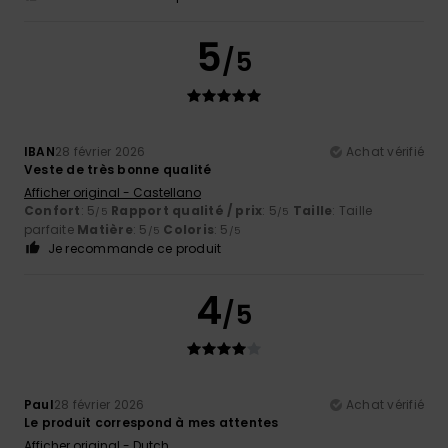
5
/5
IBAN
28 février 2026
Achat vérifié
Veste de très bonne qualité
Afficher original - Castellano
Confort
: 5
Rapport qualité / prix
: 5
Taille
: Taille
/5
/5
parfaite
Matière
: 5
Coloris
: 5
/5
/5
Je recommande ce produit
4
/5
Paul
28 février 2026
Achat vérifié
Le produit correspond à mes attentes
Afficher original - Dutch