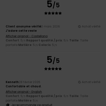
5
/5
Client anonyme vérifié
2 mars 2026
Achat vérifié
J'adore cette veste
Afficher original - Castellano
Confort
: 5
Rapport qualité / prix
: 5
Taille
: Taille
/5
/5
parfaite
Matière
: 5
Coloris
: 5
/5
/5
5
/5
Kenneth
28 février 2026
Achat vérifié
Confortable et chaud.
Afficher original - English
Confort
: 5
Rapport qualité / prix
: 5
Taille
: Taille
/5
/5
parfaite
Matière
: 5
/5
Je recommande ce produit