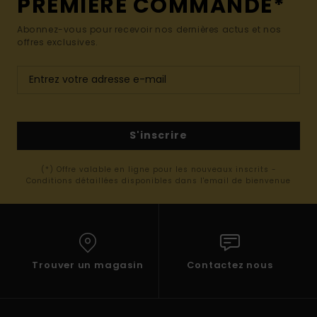
PREMIÈRE COMMANDE*
Abonnez-vous pour recevoir nos dernières actus et nos
offres exclusives.
S'inscrire
(*) Offre valable en ligne pour les nouveaux inscrits -
Conditions détaillées disponibles dans l'email de bienvenue
Trouver un magasin
Contactez nous