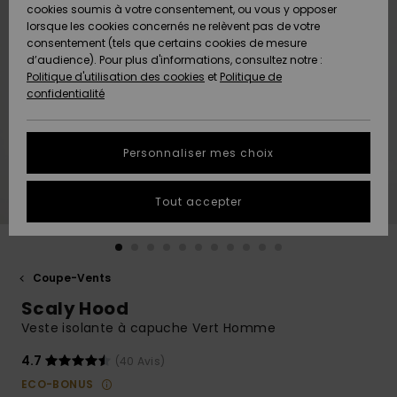
Quiksilver
A
cookies soumis à votre consentement, ou vous y opposer
Freedom
AIDE &
Découvrir
lorsque les cookies concernés ne relèvent pas de votre
CONTACT
consentement (tels que certains cookies de mesure
Nouveautés
Nouveautés
d’audience). Pour plus d'informations, consultez notre :
Protection
Politique d'utilisation des cookies
et
Politique de
des
Communauté
MAGASINS
confidentialité
données
A
A
Découvrir
Découvrir
QUIKSILVER
Guide des
APP
Personnaliser mes choix
tailles
LISTE DE
Tout accepter
SOUHAITS
Démarrez
une
conversation
pour
obtenir la
Coupe-Vents
réponse la
Scaly Hood
plus rapide
à votre
Veste isolante à capuche Vert Homme
question.
4.7
(40 Avis)
Démarrer
une
ECO-BONUS
conversation