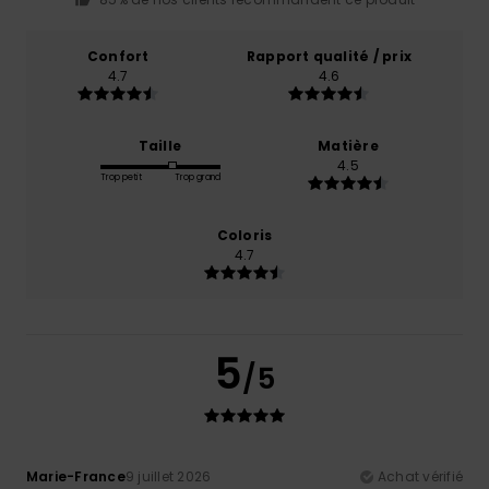
Confort
Rapport qualité / prix
4.7
4.6
Taille
Matière
4.5
Trop petit
Trop grand
Coloris
4.7
5
/5
Marie-France
9 juillet 2026
Achat vérifié