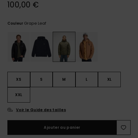
100,00 €
Trouvez
des
réponses
Grape Leaf
Couleur
aux
questions
les plus
fréquentes
et notre
formulaire
de
contact.
Consulter
XS
S
M
L
XL
la FAQ
XXL
Voir le Guide des tailles
Ajouter au panier