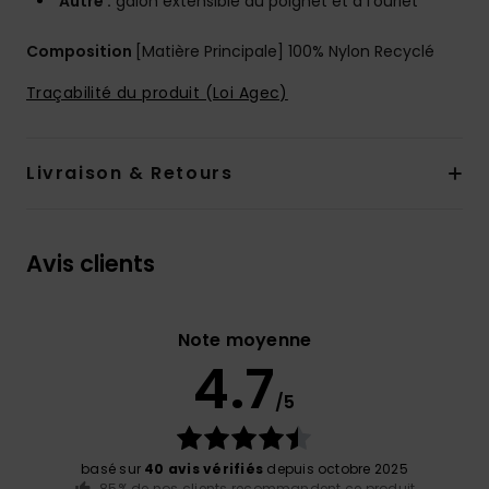
Autre :
galon extensible au poignet et à l'ourlet
Composition
[Matière Principale] 100% Nylon Recyclé
Traçabilité du produit (Loi Agec)
Livraison & Retours
Avis clients
Note moyenne
4.7
/5
basé sur
40 avis vérifiés
depuis octobre 2025
85% de nos clients recommandent ce produit