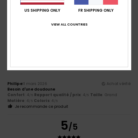
Client anonyme vérifié
12 mars 2026
Achat vérifié
US SHIPPING ONLY
FR SHIPPING ONLY
Les produits quicksiver sont chers et la qualité des tissus
et notamment les cotons a beaucoup diminué
Confort
: 5
Rapport qualité / prix
: 4
Taille
: Taille
VIEW ALL COUNTRIES
/5
/5
parfaite
Matière
: 5
Coloris
: 5
/5
/5
Je recommande ce produit
4
/5
Phillipe
11 mars 2026
Achat vérifié
Besoin d'une doudoune
Confort
: 4
Rapport qualité / prix
: 4
Taille
: Grand
/5
/5
Matière
: 4
Coloris
: 4
/5
/5
Je recommande ce produit
5
/5