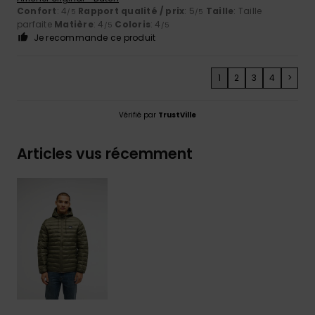
Confort
: 4
Rapport qualité / prix
: 5
Taille
: Taille
/5
/5
parfaite
Matière
: 4
Coloris
: 4
/5
/5
Je recommande ce produit
1
2
3
4
>
Vérifié par
TrustVille
Articles vus récemment