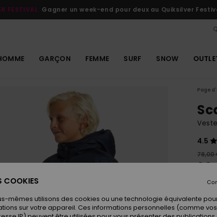
ER FESTIVAL
Gagner un week-end pour deux au Quiksilver Festiv
Q
HOMME
GARÇON
FEMME
SURF
SNOW
OUTLE
Page d'
Sc
Veste
4.5
78,00
39,
ES COOKIES
OUTL
Con
us-mêmes utilisons des cookies ou une technologie équivalente pour
tions sur votre appareil. Ces informations personnelles (comme v
Coule
resse IP) peuvent être utilisées pour vous présenter des publications