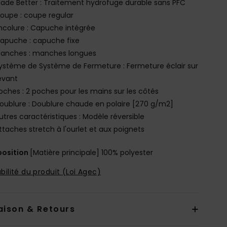
ade Better : Traitement hydrofuge durable sans PFC
oupe : coupe regular
ncolure : Capuche intégrée
apuche : capuche fixe
anches : manches longues
ystème de Système de Fermeture : Fermeture éclair sur
evant
oches : 2 poches pour les mains sur les côtés
oublure : Doublure chaude en polaire [270 g/m2]
utres caractéristiques : Modèle réversible
ttaches stretch à l'ourlet et aux poignets
osition
[Matière principale] 100% polyester
bilité du produit (Loi Agec)
aison & Retours