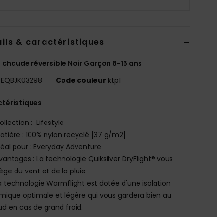
ils & caractéristiques
 chaude réversible Noir Garçon 8-16 ans
EQBJK03298
Code couleur
ktp1
téristiques
ollection : Lifestyle
atière : 100% nylon recyclé [37 g/m2]
déal pour : Everyday Adventure
vantages : La technologie Quiksilver DryFlight® vous
ège du vent et de la pluie
a technologie Warmflight est dotée d'une isolation
mique optimale et légère qui vous gardera bien au
d en cas de grand froid.