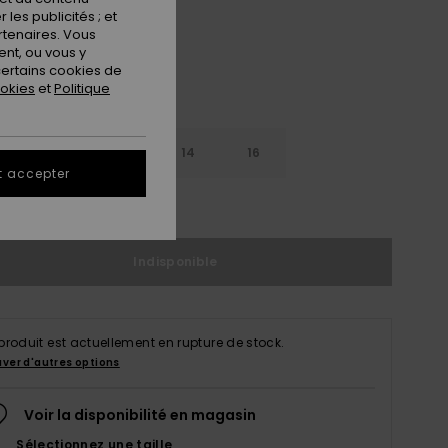
les publicités ; et
rtenaires. Vous
nt, ou vous y
ertains cookies de
ookies
et
Politique
10
12
14
16
t accepter
ir le Guide des tailles
Indisponible
produit est actuellement en rupture de stock.
uver d'autres options
Voir la disponibilité en magasin
Sélectionnez une taille