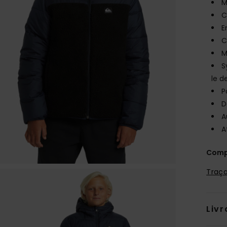
M
C
E
C
M
S
le d
P
D
A
A
Comp
Traça
Livr