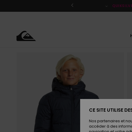
Passer
à
QUIKSILV
l'information
sur
le
produit
CE SITE UTILISE D
Nos partenaires et no
accéder à des informa
navigation et votre ad