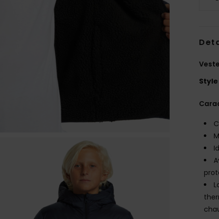
Deta
Veste
Style
Carac
C
M
I
A
prot
L
ther
chau