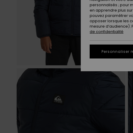
personnalisés ; pour m
en apprendre plus sur 
pouvez paramétrer vos
opposer lorsque les c
mesure d’audience). Po
de confidentialité
Personnaliser 