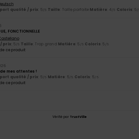
 Deutsch
ort qualité / prix
: 5
Taille
: Taille parfaite
Matière
: 4
Coloris
: 5
/5
/5
/
6
QUE, FONCTIONNELLE
 Castellano
/ prix
: 5
Taille
: Trop grand
Matière
: 5
Coloris
: 5
/5
/5
/5
e ce produit
2026
 de mes attentes !
ort qualité / prix
: 5
Matière
: 5
Coloris
: 5
/5
/5
/5
e ce produit
Vérifié par
TrustVille