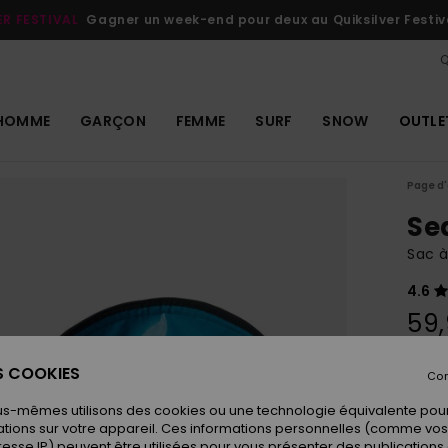
ER FESTIVAL
Gagner un week-end pour deux au Quiksilver Festiv
Q
HOMME
GARÇON
FEMME
SURF
SNOW
OUTLE
Page d'
Se
Sac à
4.6
59
ES COOKIES
Con
Coule
us-mêmes utilisons des cookies ou une technologie équivalente pour
tions sur votre appareil. Ces informations personnelles (comme v
resse IP) peuvent être utilisées pour vous présenter des publications