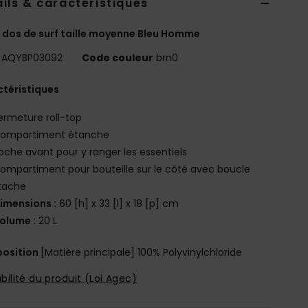
ils & caractéristiques
 dos de surf taille moyenne Bleu Homme
AQYBP03092
Code couleur
brn0
téristiques
ermeture roll-top
ompartiment étanche
oche avant pour y ranger les essentiels
ompartiment pour bouteille sur le côté avec boucle
tache
imensions :
60 [h] x 33 [l] x 18 [p] cm
olume :
20 L
osition
[Matière principale] 100% Polyvinylchloride
bilité du produit (Loi Agec)