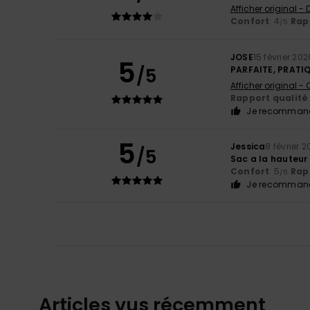
Afficher original -
Confort
: 4
Rapp
/5
JOSE
15 février 202
5
/5
PARFAITE, PRATI
Afficher original -
Rapport qualité 
Je recommand
5
Jessica
8 février 
/5
Sac a la hauteur
Confort
: 5
Rapp
/5
Je recommand
Articles vus récemment