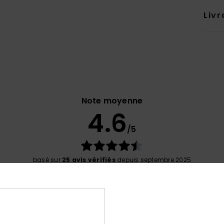
Livr
Note moyenne
4.6
/5
basé sur
25 avis vérifiés
depuis septembre 2025
80% de nos clients recommandent ce produit
port qualité / prix
Taille
Matiè
4.6
4.8
Trop petit
Trop grand