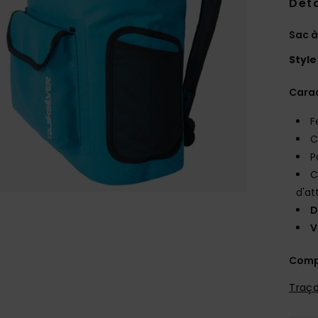
Deta
Sac à
Style
Carac
F
C
P
C
d'at
D
V
Comp
Traça