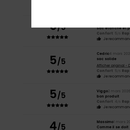
Rapport qualité 
Je recommand
5
Prescillia
16 mars
/5
Sac étanche et p
Confort
: 5
Rapp
/5
Je recommand
Cedric
4 mars 20
5
/5
sac solide
Afficher original -
Confort
: 5
Rapp
/5
Je recommand
5
Viggo
2 mars 202
/5
bon produit
Confort
: 4
Rapp
/5
Je recommand
4
Massimo
1 mars 2
/5
Comme il se doit