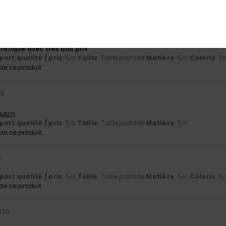
/ prix
: 5
Taille
: Taille parfaite
Matière
: 5
Coloris
: 5
/5
/5
/5
e ce produit
 2026
ratique avec très bon prix
ort qualité / prix
: 5
Taille
: Taille parfaite
Matière
: 5
Coloris
: 5
/5
/5
/
e ce produit
26
 Dutch
ort qualité / prix
: 5
Taille
: Taille parfaite
Matière
: 5
/5
/5
e ce produit
6
ort qualité / prix
: 5
Taille
: Taille parfaite
Matière
: 5
Coloris
: 5
/5
/5
/
e ce produit
026