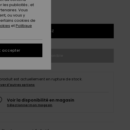
les publicités ; et
rtenaires. Vous
nt, ou vous y
ertains cookies de
ookies
et
Politique
1SZ
t accepter
Indisponible
produit est actuellement en rupture de stock.
uver d'autres options
Voir la disponibilité en magasin
Sélectionner mon magasin