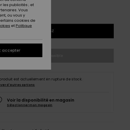
les publicités ; et
rtenaires. Vous
nt, ou vous y
ertains cookies de
ookies
et
Politique
1SZ
t accepter
Indisponible
produit est actuellement en rupture de stock.
uver d'autres options
Voir la disponibilité en magasin
Sélectionner mon magasin