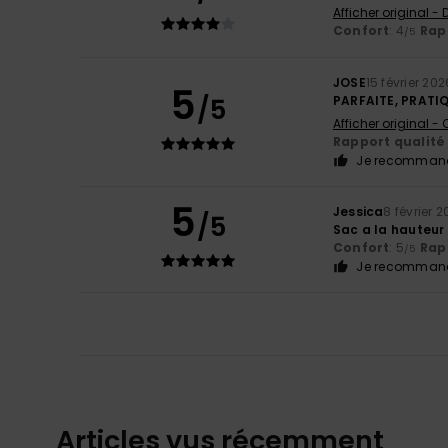
Afficher original -
Confort
: 4
Rapp
/5
JOSE
15 février 202
5
/5
PARFAITE, PRATI
Afficher original -
Rapport qualité 
Je recommand
5
Jessica
8 février 
/5
Sac a la hauteur
Confort
: 5
Rapp
/5
Je recommand
Articles vus récemment