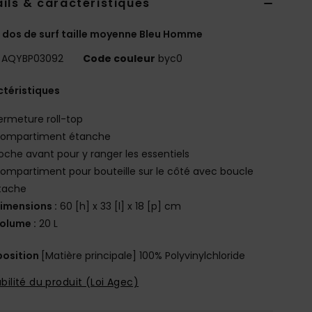
ils & caractéristiques
 dos de surf taille moyenne Bleu Homme
AQYBP03092
Code couleur
byc0
téristiques
ermeture roll-top
ompartiment étanche
oche avant pour y ranger les essentiels
ompartiment pour bouteille sur le côté avec boucle
tache
imensions :
60 [h] x 33 [l] x 18 [p] cm
olume :
20 L
osition
[Matière principale] 100% Polyvinylchloride
bilité du produit (Loi Agec)