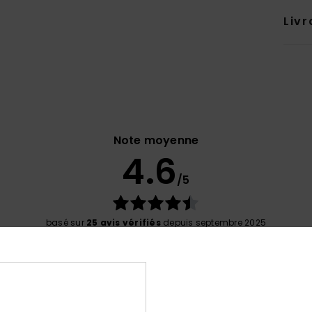
Livr
Note moyenne
4.6
/5
basé sur
25 avis vérifiés
depuis septembre 2025
80% de nos clients recommandent ce produit
port qualité / prix
Taille
Matiè
4.6
4.8
Trop petit
Trop grand