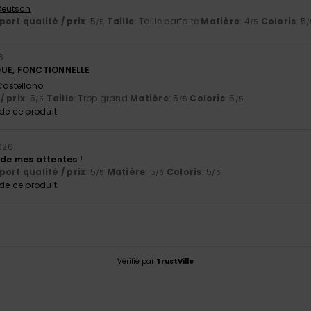
 Deutsch
ort qualité / prix
: 5
Taille
: Taille parfaite
Matière
: 4
Coloris
: 5
/5
/5
/
6
QUE, FONCTIONNELLE
 Castellano
/ prix
: 5
Taille
: Trop grand
Matière
: 5
Coloris
: 5
/5
/5
/5
e ce produit
2026
 de mes attentes !
ort qualité / prix
: 5
Matière
: 5
Coloris
: 5
/5
/5
/5
e ce produit
Vérifié par
TrustVille