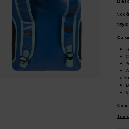
Deta
Sac à
Style
Carac
F
C
P
C
d'at
D
V
Comp
Traça