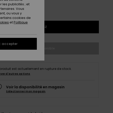
les publicités ; et
rtenaires. Vous
nt, ou vous y
ertains cookies de
ookies
et
Politique
1SZ
t accepter
Indisponible
produit est actuellement en rupture de stock.
uver d'autres options
Voir la disponibilité en magasin
Sélectionner mon magasin