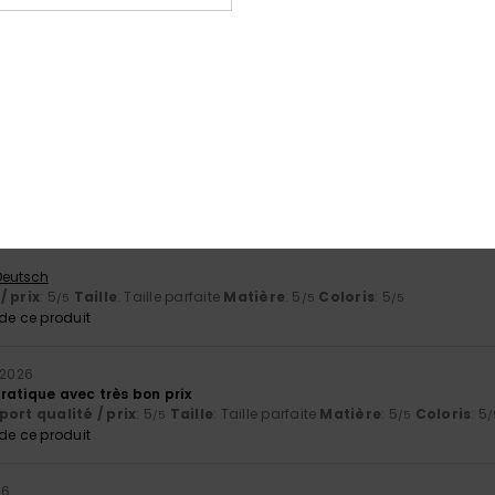
 Castellano
ort qualité / prix
: 5
Taille
: Taille parfaite
Matière
: 5
Coloris
: 3
/5
/5
/
e ce produit
26
nouveau sac donc la promo à 50% à fait la différence.
/ prix
: 5
Taille
: Taille parfaite
Matière
: 5
/5
/5
e ce produit
 Deutsch
/ prix
: 5
Taille
: Taille parfaite
Matière
: 5
Coloris
: 5
/5
/5
/5
e ce produit
 2026
ratique avec très bon prix
ort qualité / prix
: 5
Taille
: Taille parfaite
Matière
: 5
Coloris
: 5
/5
/5
/
e ce produit
26