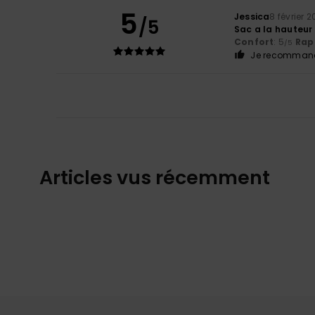
5
Jessica
8 février 
/5
Sac a la hauteur
Confort
: 5
Rapp
/5
Je recommand
Articles vus récemment