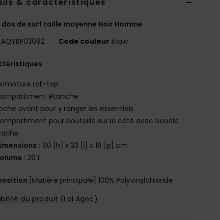
ils & caractéristiques
 dos de surf taille moyenne Noir Homme
AQYBP03092
Code couleur
ktaw
téristiques
ermeture roll-top
ompartiment étanche
oche avant pour y ranger les essentiels
ompartiment pour bouteille sur le côté avec boucle
tache
imensions :
60 [h] x 33 [l] x 18 [p] cm
olume :
20 L
osition
[Matière principale] 100% Polyvinylchloride
bilité du produit (Loi Agec)