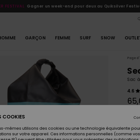
ER FESTIVAL
Gagner un week-end pour deux au Quiksilver Festiv
Q
HOMME
GARÇON
FEMME
SURF
SNOW
OUTLE
Page d'
Se
Sac à
4.6
65,
ES COOKIES
Con
Coule
us-mêmes utilisons des cookies ou une technologie équivalente pour
tions sur votre appareil. Ces informations personnelles (comme v
resse IP) peuvent être utilisées pour vous présenter des publications