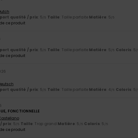
 Dutch
ort qualité / prix
: 5
Taille
: Taille parfaite
Matière
: 5
/5
/5
e ce produit
6
ort qualité / prix
: 5
Taille
: Taille parfaite
Matière
: 5
Coloris
: 5
/5
/5
/
e ce produit
026
 Deutsch
ort qualité / prix
: 5
Taille
: Taille parfaite
Matière
: 4
Coloris
: 5
/5
/5
/
6
QUE, FONCTIONNELLE
 Castellano
/ prix
: 5
Taille
: Trop grand
Matière
: 5
Coloris
: 5
/5
/5
/5
e ce produit