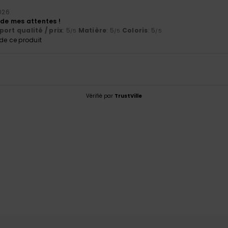
2026
 de mes attentes !
ort qualité / prix
: 5
Matière
: 5
Coloris
: 5
/5
/5
/5
e ce produit
Vérifié par
TrustVille