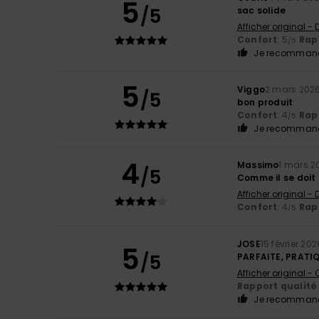
5
/5
sac solide
Afficher original -
Confort
: 5
Rapp
/5
Je recommand
5
Viggo
2 mars 202
/5
bon produit
Confort
: 4
Rapp
/5
Je recommand
4
Massimo
1 mars 2
/5
Comme il se doit
Afficher original -
Confort
: 4
Rapp
/5
JOSE
15 février 202
5
/5
PARFAITE, PRATI
Afficher original -
Rapport qualité 
Je recommand