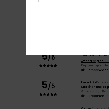
/5
Afficher original -
Confort
: 5
Rapp
/5
Je recommand
5
Yannick
6 avril 20
/5
Je cherchais un 
Rapport qualité 
Je recommand
Ines
27 mars 2026
5
/5
Tout est parfait
Afficher original -
Rapport qualité 
Je recommand
5
Prescillia
16 mars
/5
Sac étanche et p
Confort
: 5
Rapp
/5
Je recommand
Cedric
4 mars 20