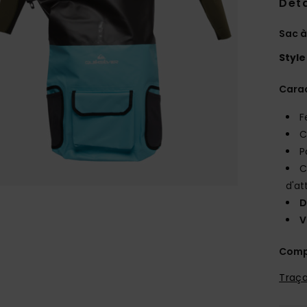
Deta
Sac à
Style
Carac
F
C
P
C
d'at
D
V
Comp
Traça