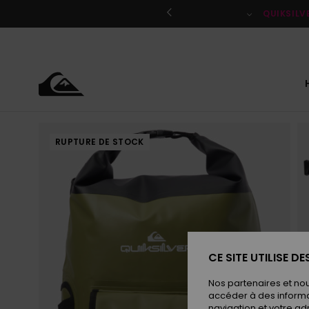
Passer
à
QUIKSILV
l'information
sur
le
produit
RUPTURE DE STOCK
CE SITE UTILISE D
Nos partenaires et no
accéder à des informa
navigation et votre ad