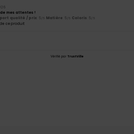
2026
 de mes attentes !
ort qualité / prix
: 5
Matière
: 5
Coloris
: 5
/5
/5
/5
e ce produit
Vérifié par
TrustVille