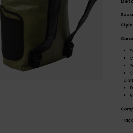
Deta
Sac à
Style
Carac
F
C
P
C
d'at
D
V
Comp
Traça