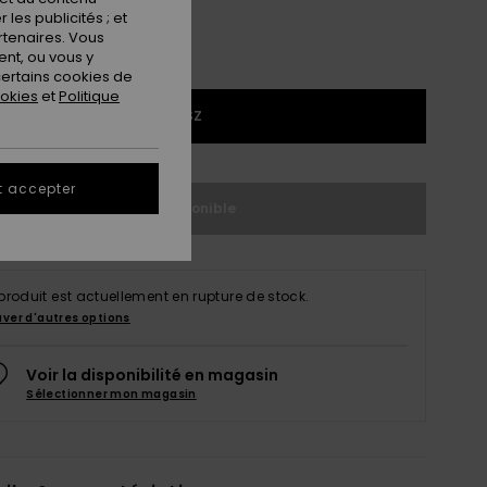
les publicités ; et
rtenaires. Vous
nt, ou vous y
ertains cookies de
ookies
et
Politique
1SZ
t accepter
Indisponible
produit est actuellement en rupture de stock.
uver d'autres options
Voir la disponibilité en magasin
Sélectionner mon magasin