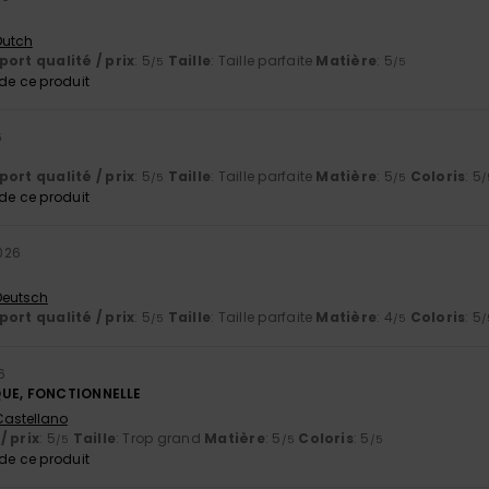
 Dutch
ort qualité / prix
: 5
Taille
: Taille parfaite
Matière
: 5
/5
/5
e ce produit
6
ort qualité / prix
: 5
Taille
: Taille parfaite
Matière
: 5
Coloris
: 5
/5
/5
/
e ce produit
026
 Deutsch
ort qualité / prix
: 5
Taille
: Taille parfaite
Matière
: 4
Coloris
: 5
/5
/5
/
6
QUE, FONCTIONNELLE
 Castellano
/ prix
: 5
Taille
: Trop grand
Matière
: 5
Coloris
: 5
/5
/5
/5
e ce produit