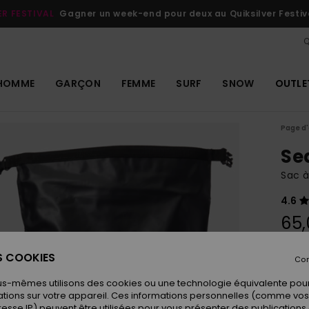
ER FESTIVAL
Gagner un week-end pour deux au Quiksilver Festiv
Q
HOMME
GARÇON
FEMME
SURF
SNOW
OUTLE
Page d'
Se
Sac à
4.6
65,
ES COOKIES
Con
Coule
us-mêmes utilisons des cookies ou une technologie équivalente pour
tions sur votre appareil. Ces informations personnelles (comme v
resse IP) peuvent être utilisées pour vous présenter des publications