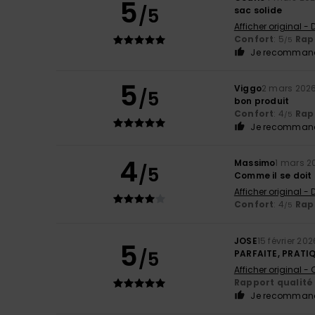
5
/5
sac solide
Afficher original -
Confort
: 5
Rapp
/5
Je recommand
5
Viggo
2 mars 202
/5
bon produit
Confort
: 4
Rapp
/5
Je recommand
4
Massimo
1 mars 2
/5
Comme il se doit
Afficher original -
Confort
: 4
Rapp
/5
JOSE
15 février 202
5
/5
PARFAITE, PRATI
Afficher original -
Rapport qualité 
Je recommand