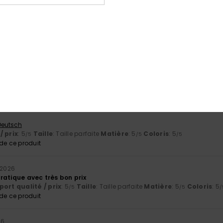
 Castellano
ort qualité / prix
: 5
Taille
: Taille parfaite
Matière
: 5
Coloris
: 3
/5
/5
/
e ce produit
26
nouveau sac donc la promo à 50% à fait la différence.
/ prix
: 5
Taille
: Taille parfaite
Matière
: 5
/5
/5
e ce produit
 Deutsch
/ prix
: 5
Taille
: Taille parfaite
Matière
: 5
Coloris
: 5
/5
/5
/5
e ce produit
 2026
ratique avec très bon prix
ort qualité / prix
: 5
Taille
: Taille parfaite
Matière
: 5
Coloris
: 5
/5
/5
/
e ce produit
26