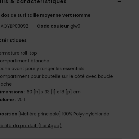
ils & caractéristiques
 dos de surf taille moyenne Vert Homme
AQYBP03092
Code couleur
glw0
téristiques
ermeture roll-top
ompartiment étanche
oche avant pour y ranger les essentiels
ompartiment pour bouteille sur le côté avec boucle
tache
imensions :
60 [h] x 33 [l] x 18 [p] cm
olume :
20 L
osition
[Matière principale] 100% Polyvinylchloride
bilité du produit (Loi Agec)