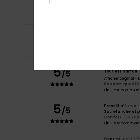
/5
Afficher original -
Confort
: 5
Rapp
/5
Je recommand
5
Yannick
6 avril 20
/5
Je cherchais un 
Rapport qualité 
Je recommand
Ines
27 mars 2026
5
/5
Tout est parfait
Afficher original -
Rapport qualité 
Je recommand
5
Prescillia
16 mars
/5
Sac étanche et p
Confort
: 5
Rapp
/5
Je recommand
Cedric
4 mars 20