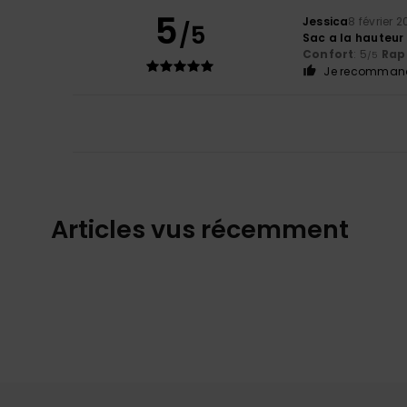
5
Jessica
8 février 
/5
Sac a la hauteur
Confort
: 5
Rapp
/5
Je recommand
Articles vus récemment