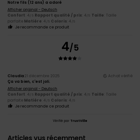
Notre fils (12 ans) a adoré
Afficher original - Deutsch
Confort
: 4
Rapport qualité / prix
: 4
Taille
: Taille
/5
/5
parfaite
Matière
: 4
Coloris
: 4
/5
/5
Je recommande ce produit
4
/5
Claudia
21 décembre 2025
Achat vérifié
Ça va bien, c'est joli.
Afficher original - Deutsch
Confort
: 4
Rapport qualité / prix
: 4
Taille
: Taille
/5
/5
parfaite
Matière
: 4
Coloris
: 4
/5
/5
Je recommande ce produit
Vérifié par
TrustVille
Articles vus récemment