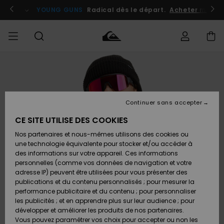
Passer
à
atuits
Se connecter / s'inscrire
YOUNG GUNS
Radical dès le départ.
Acheter maint
l'information
sur
le
produit
Accéder à
HOMME
Vêtements
Vêtements
Shop
Surf
Snow
Outlet
ma
Shop
Shop
Homme
commande
Homme
Homme
GARÇON
Continuer sans accepter
Accessoires
Accessoires
Nouveautés
Livraison
Outlet
CE SITE UTILISE DES COOKIES
FEMME
Surf
Snow
Enfant
Shop
Shop
Nos partenaires et nous-mêmes utilisons des cookies ou
Retours
Chaussures
Chaussures
A
Enfant
Enfant
une technologie équivalente pour stocker et/ou accéder à
& Tongs
& Tongs
Découvrir
SURF
des informations sur votre appareil. Ces informations
Outlet
personnelles (comme vos données de navigation et votre
Paiement
Femme
adresse IP) peuvent être utilisées pour vous présenter des
SNOW
Highlights
Snow
publications et du contenu personnalisés ; pour mesurer la
Surf
Surf
Snow
Shop
Carte
performance publicitaire et du contenu ; pour personnaliser
Femme
Cadeau
les publicités ; et en apprendre plus sur leur audience ; pour
OUTLET
développer et améliorer les produits de nos partenaires.
Communauté
Snow
Snow
Vous pouvez paramétrer vos choix pour accepter ou non les