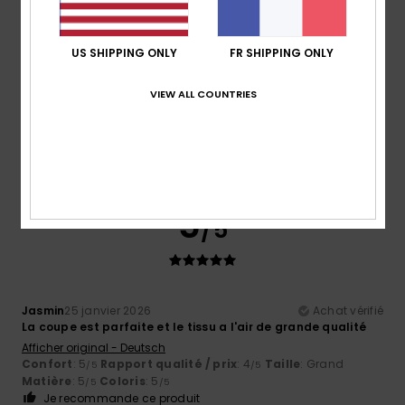
Taille
Matière
US SHIPPING ONLY
FR SHIPPING ONLY
3.8
Trop petit
Trop grand
VIEW ALL COUNTRIES
Coloris
4.5
5
/5
Jasmin
25 janvier 2026
Achat vérifié
La coupe est parfaite et le tissu a l'air de grande qualité
Afficher original - Deutsch
Confort
: 5
Rapport qualité / prix
: 4
Taille
: Grand
/5
/5
Matière
: 5
Coloris
: 5
/5
/5
Je recommande ce produit