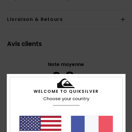
Livraison & Retours
Avis clients
Note moyenne
3.8
/5
WELCOME TO QUIKSILVER
Choose your country
basé sur
4 avis vérifiés
depuis décembre 2025
75% de nos clients recommandent ce produit
Confort
Rapport qualité / prix
4.5
3.8