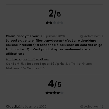
2
/5
Client anonyme vérifié
15 janvier 2026
Achat vérifié
La veste que tu enfiles par-dessus (c'est une deuxième
couche intérieure) a tendance à pelucher au contact et ça
fait moche... Ça s'est produit après seulement deux
utilisations
Afficher original - Castellano
Confort
: 5
Rapport qualité / prix
: 3
Taille
: Grand
/5
/5
Matière
: 2
Coloris
: 5
/5
/5
4
/5
Claudia
21 décembre 2025
Achat vérifié