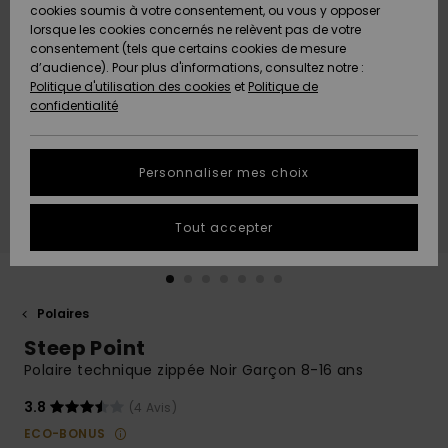
Quiksilver
A
cookies soumis à votre consentement, ou vous y opposer
Freedom
AIDE &
Découvrir
lorsque les cookies concernés ne relèvent pas de votre
CONTACT
consentement (tels que certains cookies de mesure
Nouveautés
Nouveautés
d’audience). Pour plus d'informations, consultez notre :
Protection
Politique d'utilisation des cookies
et
Politique de
des
Communauté
MAGASINS
confidentialité
données
A
A
Découvrir
Découvrir
QUIKSILVER
Guide des
APP
Personnaliser mes choix
tailles
LISTE DE
Tout accepter
SOUHAITS
Démarrez
une
conversation
pour
obtenir la
Polaires
réponse la
Steep Point
plus rapide
à votre
Polaire technique zippée Noir Garçon 8-16 ans
question.
3.8
(4 Avis)
Démarrer
une
ECO-BONUS
conversation