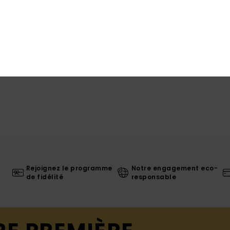
Livr
Rejoignez le programme
Notre engagement eco-
de fidélité
responsable