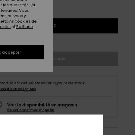
les publicités ; et
rtenaires. Vous
nt, ou vous y
ertains cookies de
1SZ
ookies
et
Politique
ir le Guide des tailles
t accepter
Indisponible
produit est actuellement en rupture de stock.
uver d'autres options
Voir la disponibilité en magasin
Sélectionner mon magasin