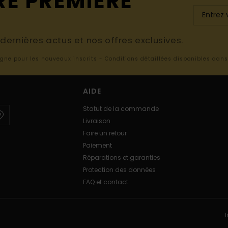
RE PREMIÈRE
ernières actus et nos offres exclusives.
ligne pour les nouveaux inscrits - Conditions détaillées disponibles dan
AIDE
Statut de la commande
Livraison
Faire un retour
Paiement
Réparations et garanties
Protection des données
FAQ et contact
I