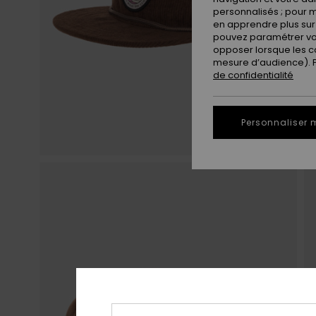
personnalisés ; pour m
en apprendre plus sur 
pouvez paramétrer vos
opposer lorsque les c
mesure d’audience). Po
de confidentialité
Personnaliser 