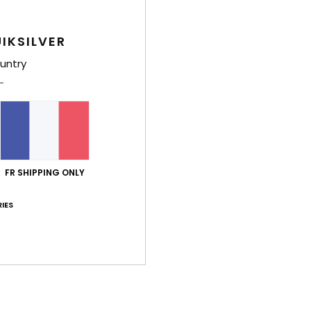
Deta
Casq
IKSILVER
Style
untry
Carac
V
M
É
C
FR SHIPPING ONLY
É
IES
M
Comp
Traça