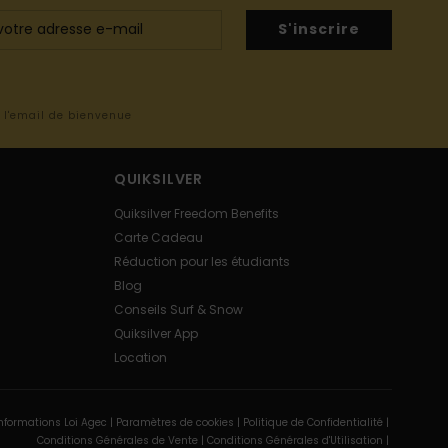
S'inscrire
s l'email de bienvenue
QUIKSILVER
Quiksilver Freedom Benefits
Carte Cadeau
Réduction pour les étudiants
Blog
Conseils Surf & Snow
Quiksilver App
Location
nformations Loi Agec |
Paramètres de cookies |
Politique de Confidentialité |
Conditions Générales de Vente |
Conditions Générales d'Utilisation |