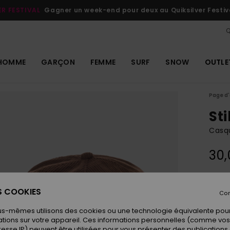
ER FESTIVAL
Gagner un week-end pour deux au Quiksilver Festiv
Q
HOMME
GARÇON
FEMME
SURF
SNOW
OUTLE
Page d'
Sti
Casq
30,
Coule
ES COOKIES
Con
us-mêmes utilisons des cookies ou une technologie équivalente pour
tions sur votre appareil. Ces informations personnelles (comme v
resse IP) peuvent être utilisées pour vous présenter des publications