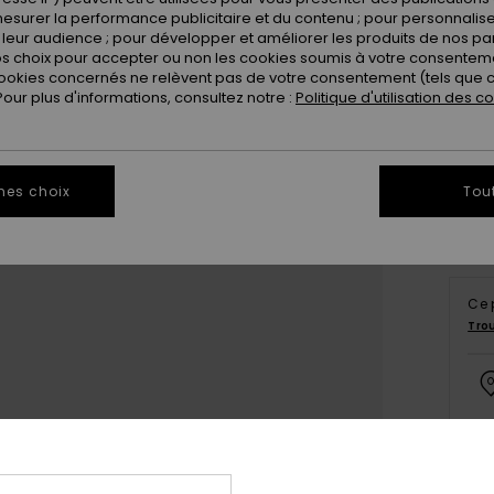
esurer la performance publicitaire et du contenu ; pour personnaliser 
leur audience ; pour développer et améliorer les produits de nos pa
 choix pour accepter ou non les cookies soumis à votre consenteme
ookies concernés ne relèvent pas de votre consentement (tels que c
ur plus d'informations, consultez notre :
Politique d'utilisation des c
Vo
mes choix
Tou
Ce 
Tro