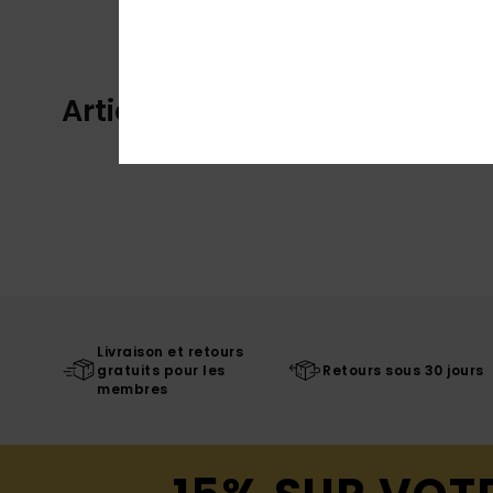
Articles vus récemment
Livraison et retours
gratuits pour les
Retours sous 30 jours
membres