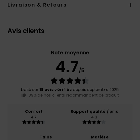
Livraison & Retours
Avis clients
Note moyenne
4.7
/5
basé sur
18 avis vérifiés
depuis septembre 2025
89% de nos clients recommandent ce produit
Confort
Rapport qualité / prix
4.7
4.3
Taille
Matière