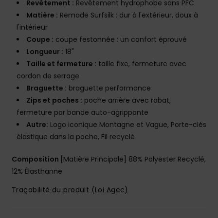
Revêtement :
Revêtement hydrophobe sans PFC
Matière :
Remade Surfsilk : dur à l'extérieur, doux à
l'intérieur
Coupe :
coupe festonnée : un confort éprouvé
Longueur :
18"
Taille et fermeture :
taille fixe, fermeture avec
cordon de serrage
Braguette :
braguette performance
Zips et poches :
poche arrière avec rabat,
fermeture par bande auto-agrippante
Autre:
Logo iconique Montagne et Vague, Porte-clés
élastique dans la poche, Fil recyclé
Composition
[Matière Principale] 88% Polyester Recyclé,
12% Élasthanne
Traçabilité du produit (Loi Agec)