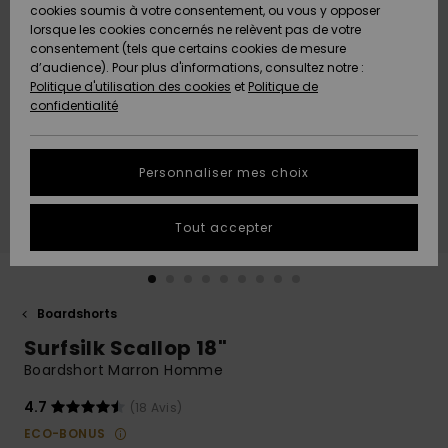
Quiksilver
A
cookies soumis à votre consentement, ou vous y opposer
Freedom
AIDE &
Découvrir
lorsque les cookies concernés ne relèvent pas de votre
CONTACT
consentement (tels que certains cookies de mesure
Nouveautés
Nouveautés
d’audience). Pour plus d'informations, consultez notre :
Protection
Politique d'utilisation des cookies
et
Politique de
des
Communauté
MAGASINS
confidentialité
données
A
A
Découvrir
Découvrir
QUIKSILVER
Guide des
APP
Personnaliser mes choix
tailles
LISTE DE
Tout accepter
SOUHAITS
Démarrez
une
conversation
pour
obtenir la
Boardshorts
réponse la
Surfsilk Scallop 18"
plus rapide
à votre
Boardshort Marron Homme
question.
4.7
(18 Avis)
Démarrer
une
ECO-BONUS
conversation