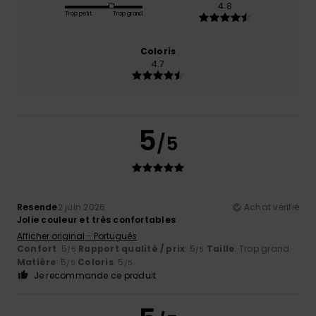
4.8
Trop petit
Trop grand
Coloris
4.7
5
/5
Resende
2 juin 2026
Achat vérifié
Jolie couleur et très confortables
Afficher original - Português
Confort
: 5
Rapport qualité / prix
: 5
Taille
: Trop grand
/5
/5
Matière
: 5
Coloris
: 5
/5
/5
Je recommande ce produit