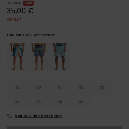
70,00 €
50%
Trouvez
35,00 €
des
réponses
OUTLET
aux
questions
les plus
Khaki Abstractom
Couleur
fréquentes
et notre
formulaire
de
contact.
Consulter
la FAQ
28
30
31
32
33
34
36
38
40
Voir le Guide des tailles