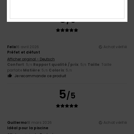
Je recommande ce produit
5
/5
Felix
16 avril 2026
Achat vérifié
Préfet et défunt
Afficher original - Deutsch
Confort
: 5
Rapport qualité / prix
: 5
Taille
: Taille
/5
/5
parfaite
Matière
: 5
Coloris
: 5
/5
/5
Je recommande ce produit
5
/5
Guillermo
18 mars 2026
Achat vérifié
Idéal pour la piscine