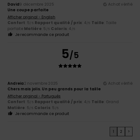
David
9 décembre 2025
Achat vérifié
Une coupe parfaite
Afficher original - English
Confort
: 5
Rapport qualité / prix
: 4
Taille
: Taille
/5
/5
parfaite
Matière
: 5
Coloris
: 4
/5
/5
Je recommande ce produit
5
/5
Andreia
2 novembre 2025
Achat vérifié
Chers mais jolis. Un peu grands pour la taille
Afficher original - Português
Confort
: 5
Rapport qualité / prix
: 4
Taille
: Grand
/5
/5
Matière
: 5
Coloris
: 5
/5
/5
Je recommande ce produit
1
2
>