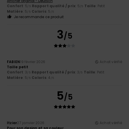
Afficher original - Deutsch
Confort
: 5
Rapport qualité / prix
: 5
Taille
: Petit
/5
/5
Matière
: 5
Coloris
: 5
/5
/5
Je recommande ce produit
3
/5
FABIEN
19 février 2026
Achat vérifié
Taille petit
Confort
: 3
Rapport qualité / prix
: 3
Taille
: Petit
/5
/5
Matière
: 5
Coloris
: 4
/5
/5
5
/5
Itziar
27 janvier 2026
Achat vérifié
Pour son design et sa couleur