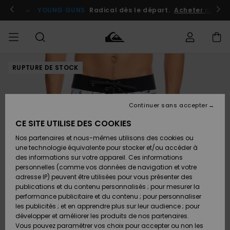
Passer
à
atuits
Se connecter / s'inscrire
YOUNG GUNS
Radical dès le départ.
Acheter maint
l'information
sur
le
produit
RUPTURE DE STOCK
Accéder à
HOMME
Vêtements
Vêtements
Shop
Surf
Snow
Outlet
ma
Shop
Shop
Homme
commande
Homme
Homme
GARÇON
Continuer sans accepter
Accessoires
Accessoires
Nouveautés
Livraison
Outlet
CE SITE UTILISE DES COOKIES
FEMME
Surf
Snow
Enfant
Shop
Shop
Nos partenaires et nous-mêmes utilisons des cookies ou
Retours
Chaussures
Chaussures
A
Enfant
Enfant
une technologie équivalente pour stocker et/ou accéder à
& Tongs
& Tongs
Découvrir
SURF
des informations sur votre appareil. Ces informations
Outlet
personnelles (comme vos données de navigation et votre
Paiement
Femme
adresse IP) peuvent être utilisées pour vous présenter des
SNOW
Highlights
Snow
publications et du contenu personnalisés ; pour mesurer la
Surf
Surf
Snow
Shop
Carte
performance publicitaire et du contenu ; pour personnaliser
Femme
Cadeau
les publicités ; et en apprendre plus sur leur audience ; pour
OUTLET
développer et améliorer les produits de nos partenaires.
Communauté
Snow
Snow
Vous pouvez paramétrer vos choix pour accepter ou non les