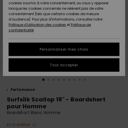
Quiksilver
A
cookies soumis à votre consentement, ou vous y opposer
Freedom
AIDE &
Découvrir
lorsque les cookies concernés ne relèvent pas de votre
CONTACT
consentement (tels que certains cookies de mesure
Nouveautés
Nouveautés
d’audience). Pour plus d'informations, consultez notre :
Protection
Politique d'utilisation des cookies
et
Politique de
des
Communauté
MAGASINS
confidentialité
données
A
A
Découvrir
Découvrir
QUIKSILVER
Guide des
APP
Personnaliser mes choix
tailles
LISTE DE
Tout accepter
SOUHAITS
Démarrez
une
conversation
pour
obtenir la
Performance
réponse la
Surfsilk Scallop 19" - Boardshort
plus rapide
à votre
pour Homme
question.
Boardshort Blanc Homme
Démarrer
une
ECO-BONUS
conversation