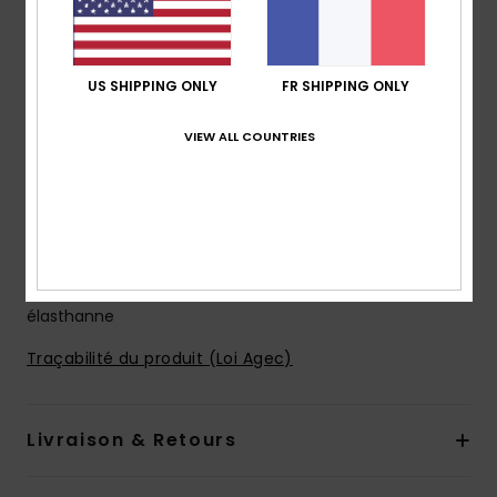
4-way stretch
Modèle fabriqué à partir de bouteilles en plastique
recyclées
US SHIPPING ONLY
FR SHIPPING ONLY
Revêtement hydrophobe à base de plantes
Longueur :
19", coupe mi-longue
VIEW ALL COUNTRIES
Coupe performance
Braguette performance
poches :
poche à rabat
Porte-clés élastique dans la poche
Composition
53% polyester recyclé, 35% polyester, 12%
élasthanne
Traçabilité du produit (Loi Agec)
Livraison & Retours