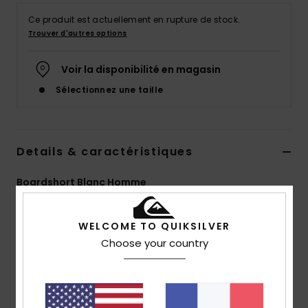
Ce produit est actuellement en rupture de stock.
Trouver d'autres options
Voir la disponibilité en magasin
Sélectionnez une taille
Details & caractéristiques
Boardshort Blanc Homme
Style
EQYBS04654
Code couleur
wbb7
WELCOME TO QUIKSILVER
Caractéristiques
Choose your country
Matière :
notre matière SurfSilk est conçue pour un
maximum de confort à l'intérieur et de résistance à
l'extérieur