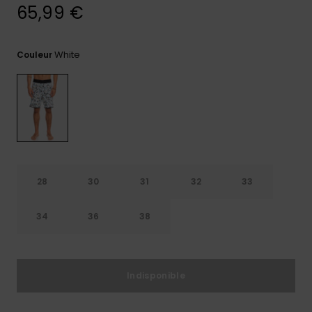
65,99 €
Trouvez
des
réponses
White
Couleur
aux
questions
les plus
fréquentes
et notre
formulaire
de
contact.
Consulter
la FAQ
28
30
31
32
33
34
36
38
Indisponible