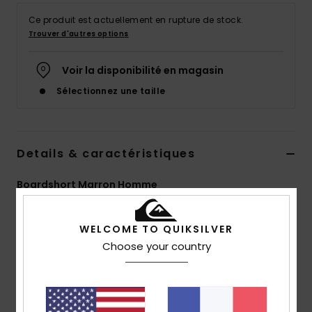
Ce produit est actuellement en rupture de stock.
Trouver d'autres options
Voir la disponibilité en magasin
Sélectionnez une taille
Details & caractéristiques
Boardshort Marron Homme
Style
EQYBS04654
Code couleur
kvj8
WELCOME TO QUIKSILVER
Caractéristiques
Choose your country
Matière :
notre matière SurfSilk est conçue pour un
maximum de confort à l'intérieur et de résistance à
l'extérieur