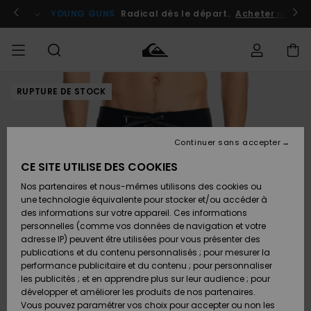
Passer
à
atuits
Se connecter / s'inscrire
YOUNG GUNS
Radical dès le départ.
Acheter maint
l'information
sur
le
produit
RUPTURE DE STOCK
Accéder à
HOMME
Vêtements
Vêtements
Shop
Surf
Snow
Outlet
ma
Shop
Shop
Homme
commande
Homme
Homme
GARÇON
Continuer sans accepter
Accessoires
Accessoires
Nouveautés
Livraison
Outlet
CE SITE UTILISE DES COOKIES
FEMME
Surf
Snow
Enfant
Shop
Shop
Nos partenaires et nous-mêmes utilisons des cookies ou
Retours
Chaussures
Chaussures
A
Enfant
Enfant
une technologie équivalente pour stocker et/ou accéder à
& Tongs
& Tongs
Découvrir
SURF
des informations sur votre appareil. Ces informations
Outlet
personnelles (comme vos données de navigation et votre
Paiement
Femme
adresse IP) peuvent être utilisées pour vous présenter des
SNOW
Highlights
Snow
publications et du contenu personnalisés ; pour mesurer la
Surf
Surf
Snow
Shop
Carte
performance publicitaire et du contenu ; pour personnaliser
Femme
Cadeau
les publicités ; et en apprendre plus sur leur audience ; pour
OUTLET
développer et améliorer les produits de nos partenaires.
Communauté
Snow
Snow
Vous pouvez paramétrer vos choix pour accepter ou non les