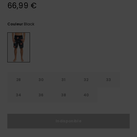
66,99 €
Trouvez
des
réponses
Black
Couleur
aux
questions
les plus
fréquentes
et notre
formulaire
de
contact.
Consulter
la FAQ
28
30
31
32
33
34
36
38
40
Indisponible