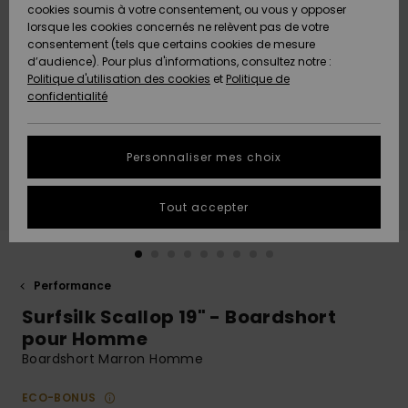
Quiksilver
A
cookies soumis à votre consentement, ou vous y opposer
Freedom
AIDE &
Découvrir
lorsque les cookies concernés ne relèvent pas de votre
CONTACT
consentement (tels que certains cookies de mesure
Nouveautés
Nouveautés
d’audience). Pour plus d'informations, consultez notre :
Protection
Politique d'utilisation des cookies
et
Politique de
des
Communauté
MAGASINS
confidentialité
données
A
A
Découvrir
Découvrir
QUIKSILVER
Guide des
APP
Personnaliser mes choix
tailles
LISTE DE
Tout accepter
SOUHAITS
Démarrez
une
conversation
pour
obtenir la
Performance
réponse la
Surfsilk Scallop 19" - Boardshort
plus rapide
à votre
pour Homme
question.
Boardshort Marron Homme
Démarrer
une
ECO-BONUS
conversation