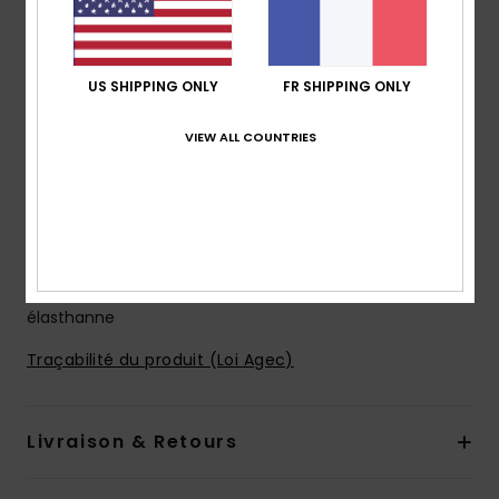
4-way stretch
Modèle fabriqué à partir de bouteilles en plastique
recyclées
US SHIPPING ONLY
FR SHIPPING ONLY
Revêtement hydrophobe à base de plantes
Longueur :
19", coupe mi-longue
VIEW ALL COUNTRIES
Coupe performance
Braguette performance
poches :
poche à rabat
Porte-clés élastique dans la poche
Composition
53% polyester recyclé, 35% polyester, 12%
élasthanne
Traçabilité du produit (Loi Agec)
Livraison & Retours