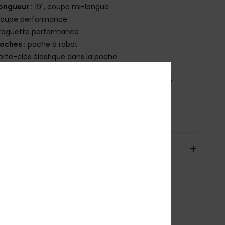
ongueur :
19", coupe mi-longue
oupe performance
raguette performance
oches :
poche à rabat
orte-clés élastique dans la poche
osition
53% polyester recyclé, 35% polyester, 12%
hanne
bilité du produit (Loi Agec)
aison & Retours