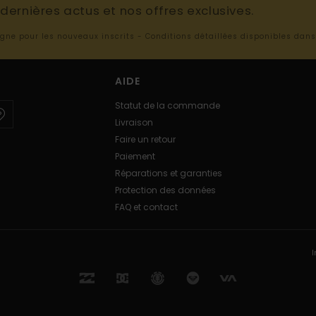
ernières actus et nos offres exclusives.
ligne pour les nouveaux inscrits - Conditions détaillées disponibles dan
AIDE
Statut de la commande
Livraison
Faire un retour
Paiement
Réparations et garanties
Protection des données
FAQ et contact
I