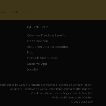
s l'email de bienvenue
QUIKSILVER
Quiksilver Freedom Benefits
Carte Cadeau
Réduction pour les étudiants
Blog
Conseils Surf & Snow
Quiksilver App
Location
nformations Loi Agec |
Paramètres de cookies |
Politique de Confidentialité |
Conditions Générales de Vente |
Conditions Générales d'Utilisation |
Conditions Générales du Programme de Fidélité |
Politique d'Utilisation des Cookies
© 2026 Quiksilver