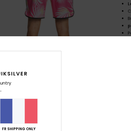
L
C
B
p
P
Comp
élast
Traça
IKSILVER
untry
Livr
FR SHIPPING ONLY