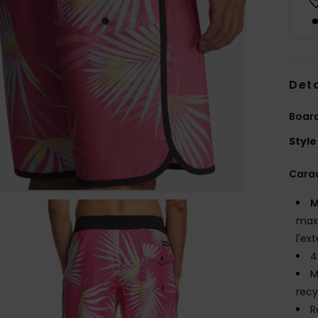
Deta
Boar
Style
Carac
M
maxi
l'ex
4
M
recy
R