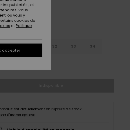
les publicités ; et
rtenaires. Vous
nt, ou vous y
ertains cookies de
ookies
et
Politique
30
31
32
33
34
t accepter
6
38
Indisponible
produit est actuellement en rupture de stock.
uver d'autres options
Voir la disponibilité en magasin