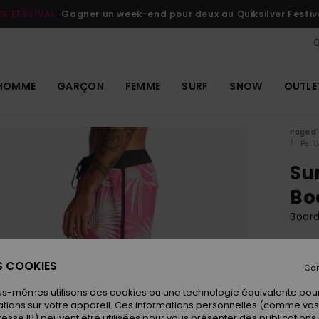
ER FESTIVAL
Gagner un week-end pour deux au Quiksilver Festiv
Q
HOMME
GARÇON
FEMME
SURF
SNOW
OUTLE
Page d'
Perf
Sur
Bo
Boar
ECO-
65
ES COOKIES
Con
us-mêmes utilisons des cookies ou une technologie équivalente pour
tions sur votre appareil. Ces informations personnelles (comme v
Coule
resse IP) peuvent être utilisées pour vous présenter des publications