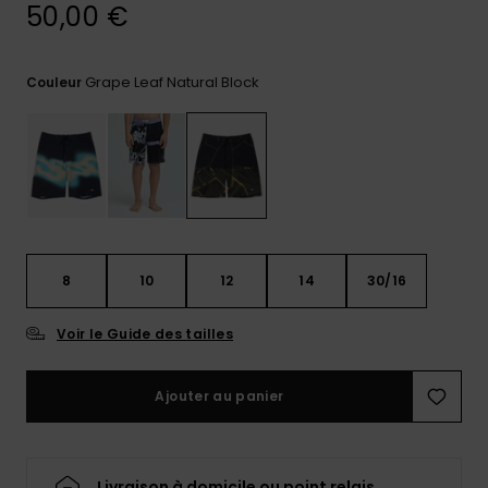
50,00 €
Trouvez
des
réponses
Grape Leaf Natural Block
Couleur
aux
questions
les plus
fréquentes
et notre
formulaire
de
contact.
Consulter
8
10
12
14
30/16
la FAQ
Voir le Guide des tailles
Ajouter au panier
Livraison à domicile ou point relais