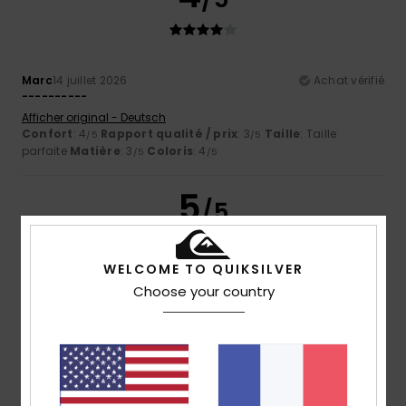
Marc
14 juillet 2026
Achat vérifié
----------
Afficher original - Deutsch
Confort
: 4
Rapport qualité / prix
: 3
Taille
: Taille
/5
/5
parfaite
Matière
: 3
Coloris
: 4
/5
/5
5
/5
WELCOME TO QUIKSILVER
Choose your country
Laetitia
13 juillet 2026
Achat vérifié
Un peu cher pour un maillot d'enfant.
Confort
: 5
Rapport qualité / prix
: 3
Taille
: Taille
/5
/5
parfaite
Matière
: 5
Coloris
: 5
/5
/5
5
/5