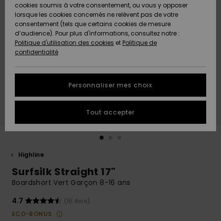
Quiksilver
A
cookies soumis à votre consentement, ou vous y opposer
Freedom
AIDE &
Découvrir
lorsque les cookies concernés ne relèvent pas de votre
CONTACT
consentement (tels que certains cookies de mesure
Nouveautés
Nouveautés
d’audience). Pour plus d'informations, consultez notre :
Protection
Politique d'utilisation des cookies
et
Politique de
des
Communauté
MAGASINS
confidentialité
données
A
A
Découvrir
Découvrir
QUIKSILVER
Guide des
APP
Personnaliser mes choix
tailles
LISTE DE
Tout accepter
SOUHAITS
Démarrez
une
conversation
pour
obtenir la
Highline
réponse la
Surfsilk Straight 17"
plus rapide
à votre
Boardshort Vert Garçon 8-16 ans
question.
4.7
(15 Avis)
Démarrer
une
ECO-BONUS
conversation