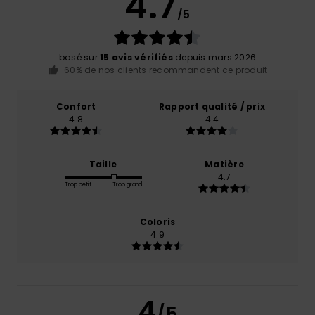
4.7
/5
basé sur
15 avis vérifiés
depuis mars 2026
60% de nos clients recommandent ce produit
Confort
Rapport qualité / prix
4.8
4.4
Taille
Matière
4.7
Trop petit
Trop grand
Coloris
4.9
4
/5