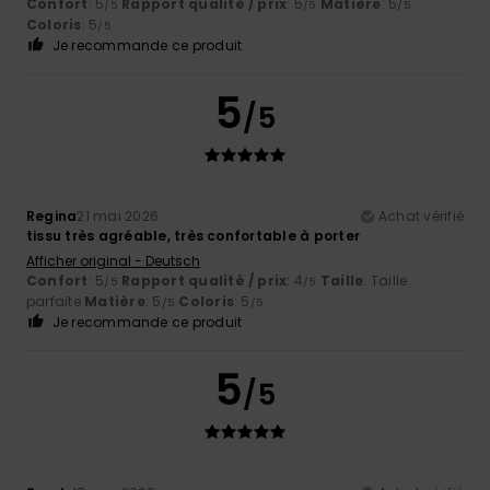
Confort
: 5
Rapport qualité / prix
: 5
Matière
: 5
/5
/5
/5
Coloris
: 5
/5
Je recommande ce produit
5
/5
Regina
21 mai 2026
Achat vérifié
tissu très agréable, très confortable à porter
Afficher original - Deutsch
Confort
: 5
Rapport qualité / prix
: 4
Taille
: Taille
/5
/5
parfaite
Matière
: 5
Coloris
: 5
/5
/5
Je recommande ce produit
5
/5