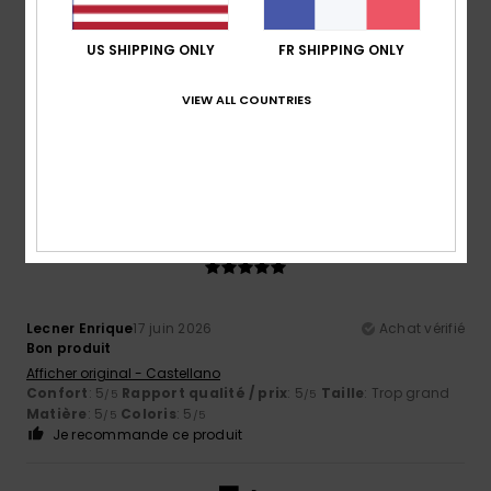
US SHIPPING ONLY
FR SHIPPING ONLY
Christophe
18 juin 2026
Achat vérifié
VIEW ALL COUNTRIES
J'adore Quicksilver
Confort
: 5
Rapport qualité / prix
: 5
Taille
: Grand
/5
/5
Matière
: 5
Coloris
: 5
/5
/5
5
/5
Lecner Enrique
17 juin 2026
Achat vérifié
Bon produit
Afficher original - Castellano
Confort
: 5
Rapport qualité / prix
: 5
Taille
: Trop grand
/5
/5
Matière
: 5
Coloris
: 5
/5
/5
Je recommande ce produit