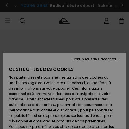
Passer
à
atuits
Se connecter / s'inscrire
YOUNG GUNS
Radical dès le départ.
Acheter maint
l'information
sur
le
produit
Accéder à
HOMME
Vêtements
Vêtements
Shop
Surf
Snow
Outlet
ma
Shop
Shop
Homme
commande
Homme
Homme
GARÇON
Continuer sans accepter
Accessoires
Accessoires
Nouveautés
Livraison
Outlet
CE SITE UTILISE DES COOKIES
FEMME
Surf
Snow
Enfant
Shop
Shop
Nos partenaires et nous-mêmes utilisons des cookies ou
Retours
Chaussures
Chaussures
A
Enfant
Enfant
une technologie équivalente pour stocker et/ou accéder à
& Tongs
& Tongs
Découvrir
SURF
des informations sur votre appareil. Ces informations
Outlet
personnelles (comme vos données de navigation et votre
Paiement
Femme
adresse IP) peuvent être utilisées pour vous présenter des
SNOW
Highlights
Snow
publications et du contenu personnalisés ; pour mesurer la
Surf
Surf
Snow
Shop
Carte
performance publicitaire et du contenu ; pour personnaliser
Femme
Cadeau
les publicités ; et en apprendre plus sur leur audience ; pour
OUTLET
développer et améliorer les produits de nos partenaires.
Communauté
Snow
Snow
Vous pouvez paramétrer vos choix pour accepter ou non les