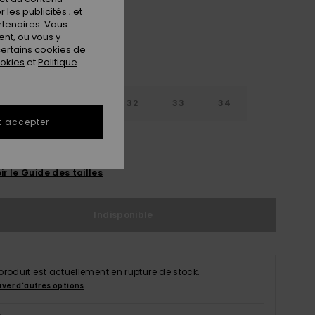
les publicités ; et
rtenaires. Vous
nt, ou vous y
ertains cookies de
ookies
et
Politique
30
31
32
33
34
t accepter
6
38
40
ir le Guide des tailles
Indisponible
produit est actuellement en rupture de stock.
uver d'autres options