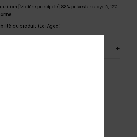
osition
[Matière principale] 88% polyester recyclé, 12%
hanne
bilité du produit (Loi Agec)
aison & Retours