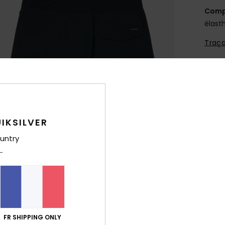
Comp
élast
Traça
Livr
IKSILVER
untry
FR SHIPPING ONLY