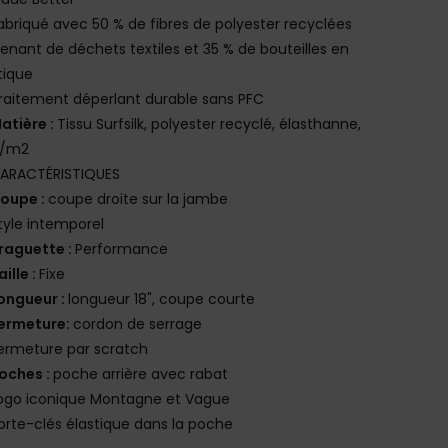
abriqué avec 50 % de fibres de polyester recyclées
enant de déchets textiles et 35 % de bouteilles en
tique
raitement déperlant durable sans PFC
atière :
Tissu Surfsilk, polyester recyclé, élasthanne,
g/m2
ARACTÉRISTIQUES
oupe :
coupe droite sur la jambe
tyle intemporel
raguette :
Performance
aille :
Fixe
ongueur :
longueur 18", coupe courte
ermeture:
cordon de serrage
ermeture par scratch
oches :
poche arrière avec rabat
ogo iconique Montagne et Vague
orte-clés élastique dans la poche