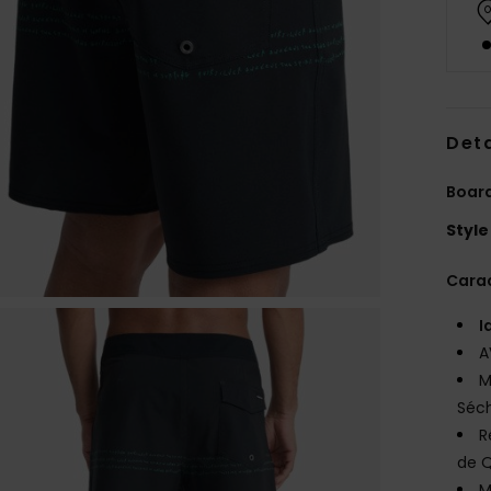
Deta
Boar
Style
Carac
I
A
M
Séc
R
de Q
M