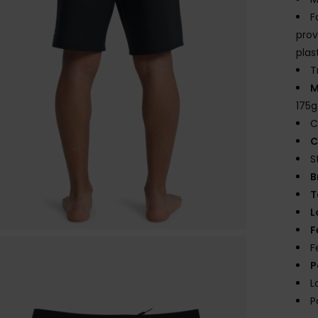
F
prov
plas
T
M
175
C
C
S
B
T
L
F
F
P
L
P