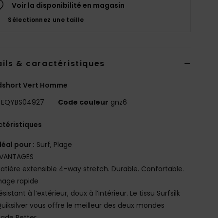
Voir la disponibilité en magasin
Sélectionnez une taille
ils & caractéristiques
dshort Vert Homme
EQYBS04927
Code couleur
gnz6
téristiques
déal pour :
Surf, Plage
VANTAGES
atière extensible 4-way stretch. Durable. Confortable.
hage rapide
ésistant à l’extérieur, doux à l’intérieur. Le tissu Surfsilk
uiksilver vous offre le meilleur des deux mondes
ade Better