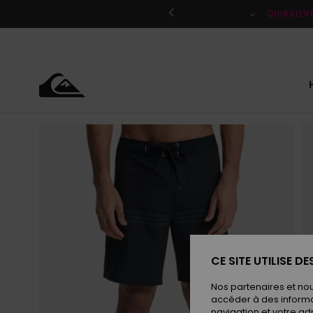
Passer
à
QUIKSILV
l'information
sur
le
produit
CE SITE UTILISE D
Nos partenaires et no
accéder à des informa
navigation et votre ad