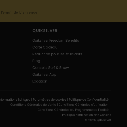
s l'email de bienvenue
QUIKSILVER
Quiksilver Freedom Benefits
Carte Cadeau
Réduction pour les étudiants
Blog
Conseils Surf & Snow
Quiksilver App
Location
nformations Loi Agec |
Paramètres de cookies |
Politique de Confidentialité |
Conditions Générales de Vente |
Conditions Générales d'Utilisation |
Conditions Générales du Programme de Fidélité |
Politique d'Utilisation des Cookies
© 2026 Quiksilver