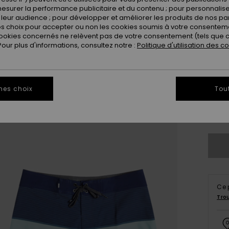
esurer la performance publicitaire et du contenu ; pour personnaliser 
leur audience ; pour développer et améliorer les produits de nos pa
 choix pour accepter ou non les cookies soumis à votre consenteme
ookies concernés ne relèvent pas de votre consentement (tels que c
ur plus d'informations, consultez notre :
Politique d'utilisation des c
28
mes choix
Tou
3
Vo
Ce 
Tro