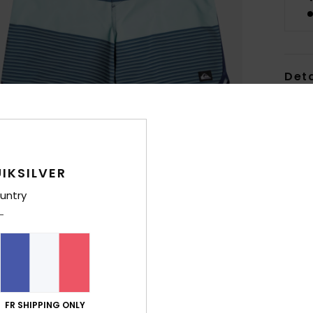
Deta
Boar
Style
Carac
IKSILVER
M
untry
poly
M
l’ex
R
C
fen
FR SHIPPING ONLY