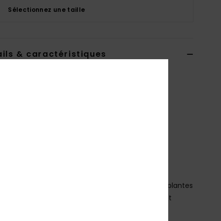
Sélectionnez une taille
ils & caractéristiques
dshort Bleu Homme
EQYBS04778
Code couleur
bym8
téristiques
atière :
Matière 4-way stretch en mélange de
ester et d'élasthanne recyclé
atière SurfSilk durable, résistante à l’intérieur et à
térieur
evêtement : revêtement hydrophobe à base de plantes
oupe :
coupe performance avec ourlet arrondi et
du