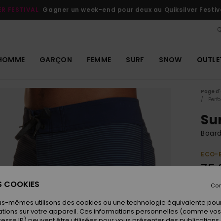
ER FESTIVAL
Gagner un week-end pour deux au Quiksilver Festiv
Q
HOMME
GARÇON
FEMME
SURF
SNOW
OUTLE
Page d'
Perf
Sur
Boar
ECO-
75,
ES COOKIES
Con
Coule
us-mêmes utilisons des cookies ou une technologie équivalente pour
tions sur votre appareil. Ces informations personnelles (comme v
resse IP) peuvent être utilisées pour vous présenter des publications