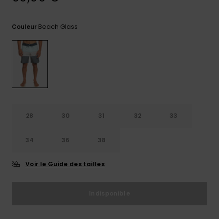
Trouvez
des
Beach Glass
Couleur
réponses
aux
questions
les plus
fréquentes
et notre
formulaire
de
contact.
28
30
31
32
33
Consulter
la FAQ
34
36
38
Voir le Guide des tailles
Indisponible