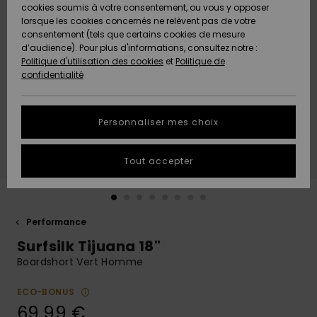
Quiksilver
A
cookies soumis à votre consentement, ou vous y opposer
Freedom
AIDE &
Découvrir
lorsque les cookies concernés ne relèvent pas de votre
CONTACT
consentement (tels que certains cookies de mesure
Nouveautés
Nouveautés
d’audience). Pour plus d'informations, consultez notre :
Protection
Politique d'utilisation des cookies
et
Politique de
des
Communauté
MAGASINS
confidentialité
données
A
A
Découvrir
Découvrir
QUIKSILVER
Guide des
APP
Personnaliser mes choix
tailles
LISTE DE
Tout accepter
SOUHAITS
Démarrez
une
conversation
pour
obtenir la
Performance
réponse la
Surfsilk Tijuana 18"
plus rapide
à votre
Boardshort Vert Homme
question.
ECO-BONUS
Démarrer
une
69,99 €
conversation