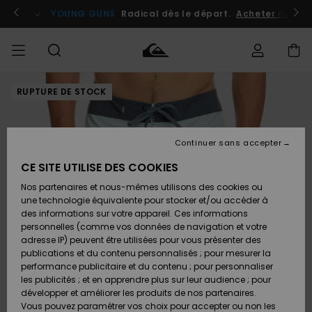
Passer
à
atuits
Se connecter / s'inscrire
YOUNG GUNS
Radical dès le départ.
Acheter maint
l'information
sur
le
produit
RUPTURE DE STOCK
Accéder à
HOMME
Vêtements
Vêtements
Shop
Surf
Snow
Outlet
ma
Shop
Shop
Homme
commande
Homme
Homme
GARÇON
Continuer sans accepter
Accessoires
Accessoires
Nouveautés
Livraison
Outlet
CE SITE UTILISE DES COOKIES
FEMME
Surf
Snow
Enfant
Shop
Shop
Nos partenaires et nous-mêmes utilisons des cookies ou
Retours
Chaussures
Chaussures
A
Enfant
Enfant
une technologie équivalente pour stocker et/ou accéder à
& Tongs
& Tongs
Découvrir
SURF
des informations sur votre appareil. Ces informations
Outlet
personnelles (comme vos données de navigation et votre
Paiement
Femme
adresse IP) peuvent être utilisées pour vous présenter des
SNOW
Highlights
Snow
publications et du contenu personnalisés ; pour mesurer la
Surf
Surf
Snow
Shop
Carte
performance publicitaire et du contenu ; pour personnaliser
Femme
Cadeau
les publicités ; et en apprendre plus sur leur audience ; pour
OUTLET
développer et améliorer les produits de nos partenaires.
Communauté
Snow
Snow
Vous pouvez paramétrer vos choix pour accepter ou non les