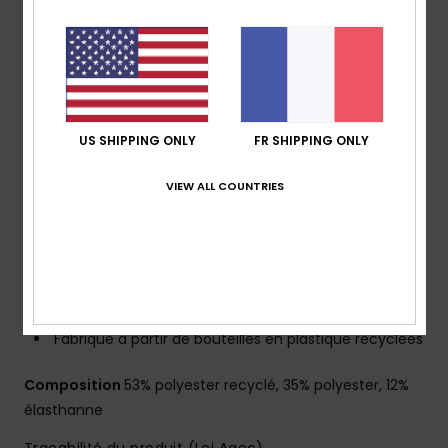
l’extérieur
Revêtement : revêtement hydrophobe à base de
plantes
Coupe :
coupe performance avec ourlet arrondi et
fendu
Taille :
taille fixe
US SHIPPING ONLY
FR SHIPPING ONLY
Braguette :
braguette performance
VIEW ALL COUNTRIES
Système de fermeture :
Fermeture par cordon de
serrage
Longueur :
16", coupe courte
Poches :
poche plaquée à rabat
Autres caractéristiques :
fibres recyclées
Porte-clés élastique dans la poche
Fabriqué à partir de bouteilles en plastique recyclées
Composition
53% polyester recyclé, 35% polyester, 12%
élasthanne