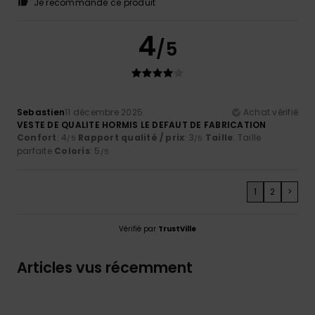
Je recommande ce produit
4
/5
Sebastien
11 décembre 2025
Achat vérifié
VESTE DE QUALITE HORMIS LE DEFAUT DE FABRICATION
Confort
: 4
Rapport qualité / prix
: 3
Taille
: Taille
/5
/5
parfaite
Coloris
: 5
/5
1
2
>
Vérifié par
TrustVille
Articles vus récemment