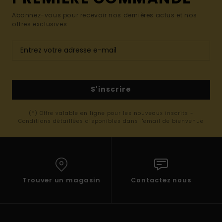
Abonnez-vous pour recevoir nos dernières actus et nos
offres exclusives.
S'inscrire
(*) Offre valable en ligne pour les nouveaux inscrits -
Conditions détaillées disponibles dans l'email de bienvenue
Trouver un magasin
Contactez nous