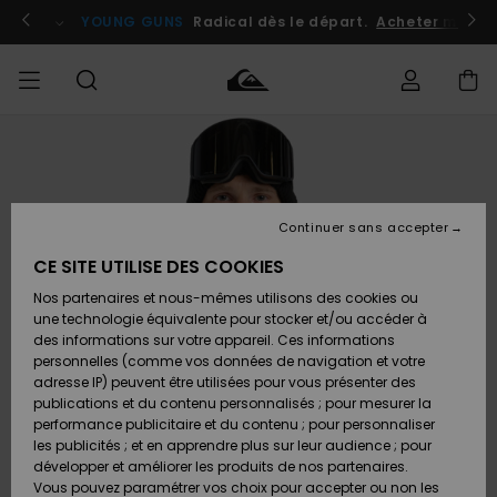
Passer
à
atuits
Se connecter / s'inscrire
YOUNG GUNS
Radical dès le départ.
Acheter maint
l'information
sur
le
produit
Accéder à
HOMME
Vêtements
Vêtements
Shop
Surf
Snow
Outlet
ma
Shop
Shop
Homme
commande
Homme
Homme
GARÇON
Continuer sans accepter
Accessoires
Accessoires
Nouveautés
Livraison
Outlet
CE SITE UTILISE DES COOKIES
FEMME
Surf
Snow
Enfant
Shop
Shop
Nos partenaires et nous-mêmes utilisons des cookies ou
Retours
Chaussures
Chaussures
A
Enfant
Enfant
une technologie équivalente pour stocker et/ou accéder à
& Tongs
& Tongs
Découvrir
SURF
des informations sur votre appareil. Ces informations
Outlet
personnelles (comme vos données de navigation et votre
Paiement
Femme
adresse IP) peuvent être utilisées pour vous présenter des
SNOW
Highlights
Snow
publications et du contenu personnalisés ; pour mesurer la
Surf
Surf
Snow
Shop
Carte
performance publicitaire et du contenu ; pour personnaliser
Femme
Cadeau
les publicités ; et en apprendre plus sur leur audience ; pour
OUTLET
développer et améliorer les produits de nos partenaires.
Communauté
Snow
Snow
Vous pouvez paramétrer vos choix pour accepter ou non les