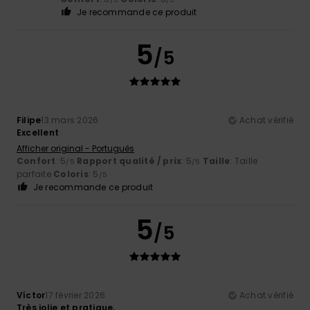
Je recommande ce produit
5
/5
Filipe
13 mars 2026
Achat vérifié
Excellent
Afficher original - Português
Confort
: 5
Rapport qualité / prix
: 5
Taille
: Taille
/5
/5
parfaite
Coloris
: 5
/5
Je recommande ce produit
5
/5
Víctor
17 février 2026
Achat vérifié
Très jolie et pratique,