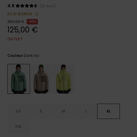
4.8
(13 Avis)
Trouvez
des
ECO-BONUS
réponses
250,00 €
50%
aux
125,00 €
questions
les plus
OUTLET
fréquentes
et notre
formulaire
Dark Ivy
Couleur
de
contact.
Consulter
la FAQ
XS
S
M
L
XL
XXL