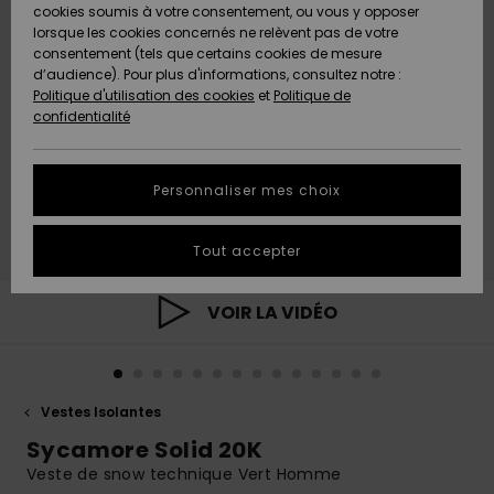
Quiksilver
A
cookies soumis à votre consentement, ou vous y opposer
Freedom
AIDE &
Découvrir
lorsque les cookies concernés ne relèvent pas de votre
CONTACT
consentement (tels que certains cookies de mesure
Nouveautés
Nouveautés
d’audience). Pour plus d'informations, consultez notre :
Protection
Politique d'utilisation des cookies
et
Politique de
des
Communauté
MAGASINS
confidentialité
données
A
A
Découvrir
Découvrir
QUIKSILVER
Guide des
APP
Personnaliser mes choix
tailles
LISTE DE
Tout accepter
SOUHAITS
Démarrez
une
conversation
VOIR LA VIDÉO
pour
obtenir la
réponse la
plus rapide
à votre
Vestes Isolantes
question.
Sycamore Solid 20K
Démarrer
une
Veste de snow technique Vert Homme
conversation