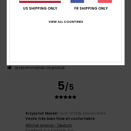
5
US SHIPPING ONLY
FR SHIPPING ONLY
/5
VIEW ALL COUNTRIES
Axel
10 juillet 2026
Achat vérifié
D'accord, parfait
Afficher original - Deutsch
Confort
: 5
Rapport qualité / prix
: 4
Taille
: Taille
/5
/5
parfaite
Matière
: 4
Coloris
: 5
/5
/5
Je recommande ce produit
5
/5
Krzysztof Marek
7 avril 2026
Achat vérifié
Veste très bien finie et confortable
Afficher original - Deutsch
Confort
: 5
Coloris
: 5
/5
/5