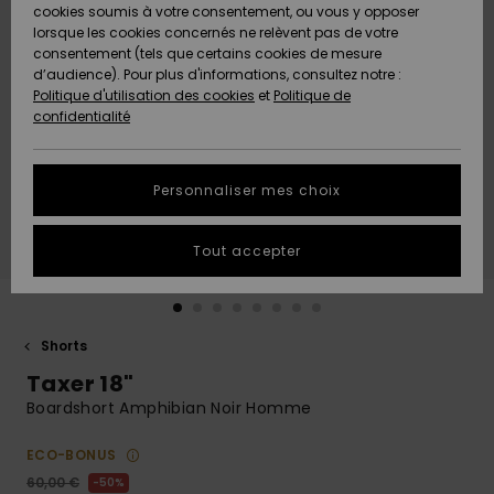
Quiksilver
A
cookies soumis à votre consentement, ou vous y opposer
Freedom
AIDE &
Découvrir
lorsque les cookies concernés ne relèvent pas de votre
CONTACT
consentement (tels que certains cookies de mesure
Nouveautés
Nouveautés
d’audience). Pour plus d'informations, consultez notre :
Protection
Politique d'utilisation des cookies
et
Politique de
des
Communauté
MAGASINS
confidentialité
données
A
A
Découvrir
Découvrir
QUIKSILVER
Guide des
APP
Personnaliser mes choix
tailles
LISTE DE
Tout accepter
SOUHAITS
Démarrez
une
conversation
pour
obtenir la
Shorts
réponse la
Taxer 18"
plus rapide
à votre
Boardshort Amphibian Noir Homme
question.
ECO-BONUS
Démarrer
une
60,00 €
50%
conversation