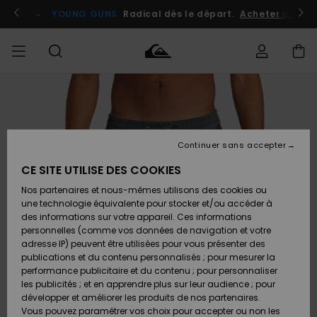
Passer
à
atuits
Se connecter / s'inscrire
YOUNG GUNS
Radical dès le départ.
Acheter maint
l'information
sur
le
produit
Accéder à
HOMME
Vêtements
Vêtements
Shop
Surf
Snow
Outlet
ma
Shop
Shop
Homme
commande
Homme
Homme
GARÇON
Continuer sans accepter
Accessoires
Accessoires
Nouveautés
Livraison
Outlet
CE SITE UTILISE DES COOKIES
FEMME
Surf
Snow
Enfant
Shop
Shop
Nos partenaires et nous-mêmes utilisons des cookies ou
Retours
Chaussures
Chaussures
A
Enfant
Enfant
une technologie équivalente pour stocker et/ou accéder à
& Tongs
& Tongs
Découvrir
SURF
des informations sur votre appareil. Ces informations
Outlet
personnelles (comme vos données de navigation et votre
Paiement
Femme
adresse IP) peuvent être utilisées pour vous présenter des
SNOW
Highlights
Snow
publications et du contenu personnalisés ; pour mesurer la
Surf
Surf
Snow
Shop
Carte
performance publicitaire et du contenu ; pour personnaliser
Femme
Cadeau
les publicités ; et en apprendre plus sur leur audience ; pour
OUTLET
développer et améliorer les produits de nos partenaires.
Communauté
Snow
Snow
Vous pouvez paramétrer vos choix pour accepter ou non les