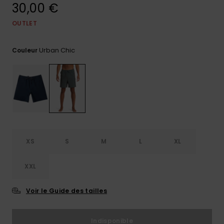
30,00 €
Trouvez
des
OUTLET
réponses
aux
questions
Urban Chic
Couleur
les plus
fréquentes
et notre
formulaire
de
contact.
Consulter
la FAQ
XS
S
M
L
XL
XXL
Voir le Guide des tailles
Indisponible