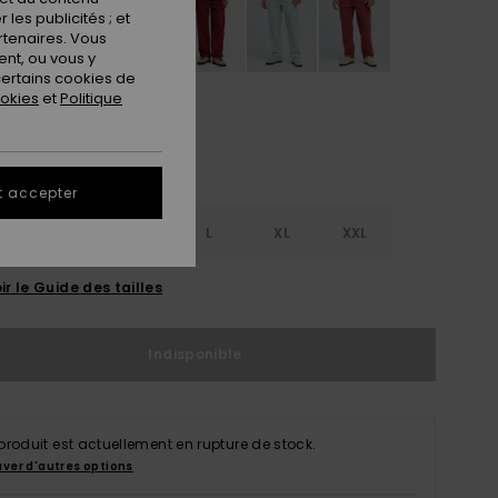
les publicités ; et
rtenaires. Vous
nt, ou vous y
ertains cookies de
ookies
et
Politique
t accepter
S
S
M
L
XL
XXL
ir le Guide des tailles
Indisponible
produit est actuellement en rupture de stock.
uver d'autres options