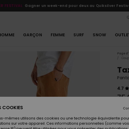
ER FESTIVAL
Gagner un week-end pour deux au Quiksilver Festiv
Q
HOMME
GARÇON
FEMME
SURF
SNOW
OUTLE
Page d'
Coup
Ta
Pant
4.7
75,
ES COOKIES
Con
Coule
us-mêmes utilisons des cookies ou une technologie équivalente pour
tions sur votre appareil. Ces informations personnelles (comme v
resse IP) peuvent être utilisées pour vous présenter des publications