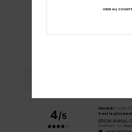
VIEW ALL COUNTR
Confort
Rap
4.8
Hendrik
17 juillet 
4
/5
4 est le plus bea
Afficher original -
Confort
: 4
Rapp
/5
Je recommand