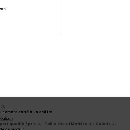
IES
Note moyenne
4.7
/5
basé sur
180 avis vérifiés
depuis septembre 2025
84% de nos clients recommandent ce produit
port qualité / prix
Taille
Matiè
4.4
4.6
Trop petit
Trop grand
2026
u nombre carré à un chiffre.
 Deutsch
ort qualité / prix
: 4
Taille
: Grand
Matière
: 4
Coloris
: 4
/5
/5
/5
e ce produit