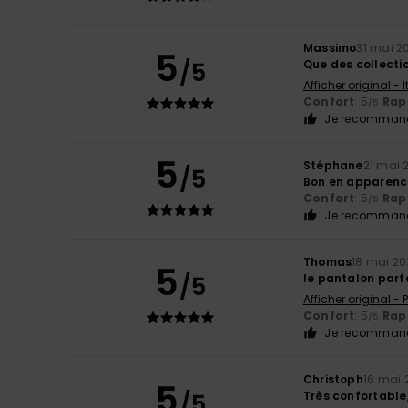
Massimo
31 mai 2
5
/5
Que des collecti
Afficher original - 
Confort
: 5
Rapp
/5
Je recommand
5
Stéphane
21 mai 
/5
Bon en apparenc
Confort
: 5
Rapp
/5
Je recommand
Thomas
18 mai 2
5
/5
le pantalon parf
Afficher original -
Confort
: 5
Rapp
/5
Je recommand
Christoph
16 mai 
5
/5
Très confortable