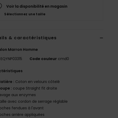
Voir la disponibilité en magasin
Sélectionnez une taille
ils & caractéristiques
alon Marron Homme
EQYNP03315
Code couleur
cmd0
téristiques
atière :
Coton en velours côtelé
oupe :
coupe Straight fit droite
avage aux enzymes
aille avec cordon de serrage réglable
oches fendues à l'avant
oches arrière appliquées