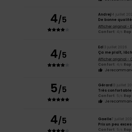
4
Andrej
14 juillet 20
/5
De bonne qualité
Afficher original - 
Confort
: 4
Rapp
/5
Ed
13 juillet 2026
4
/5
Ça me plaît, lâc
Afficher original -
Confort
: 4
Rapp
/5
Je recommand
5
Gérard
13 juillet 2
/5
Très confortable
Confort
: 5
Rapp
/5
Je recommand
4
/5
Gaelle
7 juillet 20
Prix un peu exces
Confort
: 5
Rapp
/5