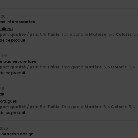
026
ons intéressantes
Italiano
ort qualité / prix
: 5
Taille
: Taille parfaite
Matière
: 5
Coloris
: 5
/5
/5
/
e ce produit
2026
e pas encore lavé
ort qualité / prix
: 5
Taille
: Trop grand
Matière
: 5
Coloris
: 5
/5
/5
/5
e ce produit
026
ait
 Português
ort qualité / prix
: 5
Taille
: Trop grand
Matière
: 5
Coloris
: 5
/5
/5
/5
e ce produit
2026
, superbe design