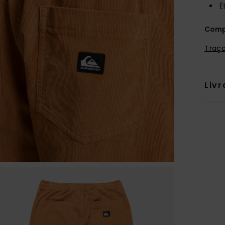
É
Comp
Traça
Livr