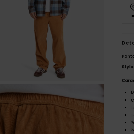
Deta
Pant
Style
Carac
M
C
L
T
P
P