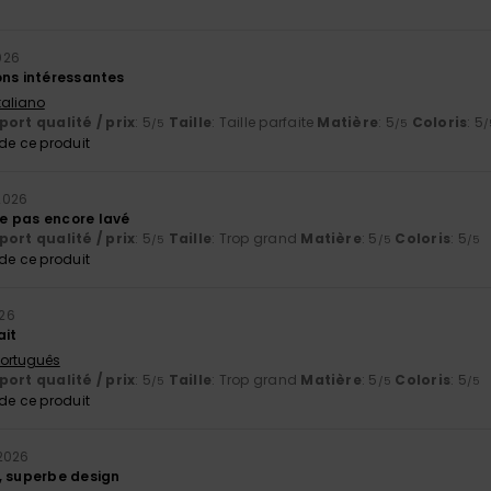
026
ons intéressantes
Italiano
ort qualité / prix
: 5
Taille
: Taille parfaite
Matière
: 5
Coloris
: 5
/5
/5
/
e ce produit
2026
e pas encore lavé
ort qualité / prix
: 5
Taille
: Trop grand
Matière
: 5
Coloris
: 5
/5
/5
/5
e ce produit
026
ait
 Português
ort qualité / prix
: 5
Taille
: Trop grand
Matière
: 5
Coloris
: 5
/5
/5
/5
e ce produit
2026
, superbe design