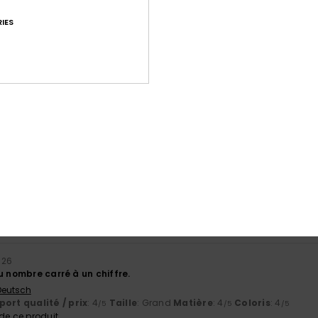
IES
Note moyenne
4.7
/5
basé sur
180 avis vérifiés
depuis septembre 2025
84% de nos clients recommandent ce produit
port qualité / prix
Taille
Matiè
4.4
4.6
Trop petit
Trop grand
2026
u nombre carré à un chiffre.
 Deutsch
ort qualité / prix
: 4
Taille
: Grand
Matière
: 4
Coloris
: 4
/5
/5
/5
e ce produit