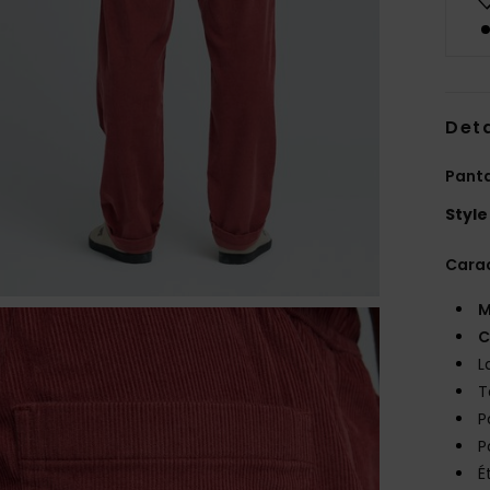
Deta
Pant
Style
Carac
M
C
L
T
P
P
É