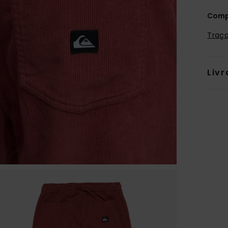
Comp
Traça
Livr