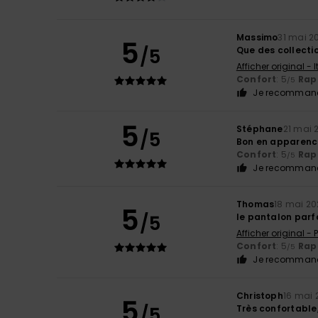
Massimo
31 mai 2
5
/5
Que des collecti
Afficher original - 
Confort
: 5
Rapp
/5
Je recommand
5
Stéphane
21 mai 
/5
Bon en apparenc
Confort
: 5
Rapp
/5
Je recommand
Thomas
18 mai 2
5
/5
le pantalon parf
Afficher original -
Confort
: 5
Rapp
/5
Je recommand
Christoph
16 mai 
5
/5
Très confortable