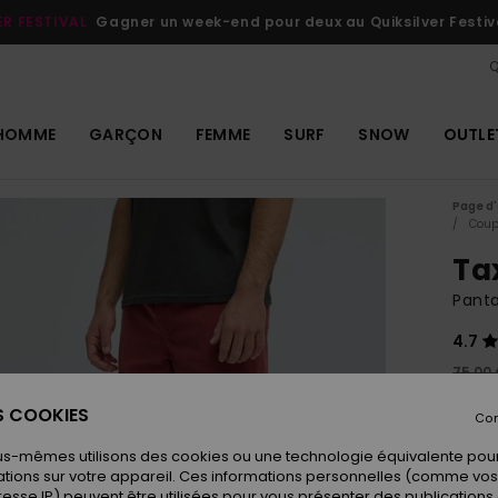
ER FESTIVAL
Gagner un week-end pour deux au Quiksilver Festiv
Q
HOMME
GARÇON
FEMME
SURF
SNOW
OUTLE
Page d'
Coup
Ta
Pant
4.7
75,00
45,
ES COOKIES
Con
OUTL
us-mêmes utilisons des cookies ou une technologie équivalente pour
tions sur votre appareil. Ces informations personnelles (comme v
resse IP) peuvent être utilisées pour vous présenter des publications
Coule