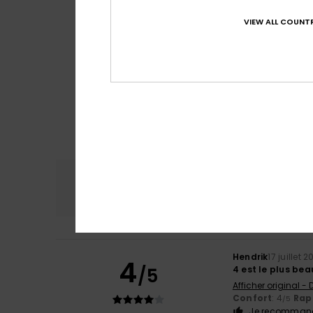
VIEW ALL COUNTR
Confort
Rap
4.8
Hendrik
17 juillet 
4
/5
4 est le plus bea
Afficher original -
Confort
: 4
Rapp
/5
Je recommand