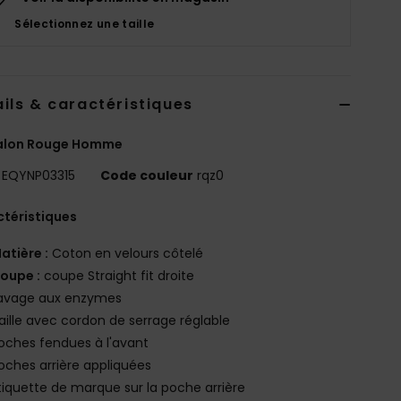
Sélectionnez une taille
ils & caractéristiques
alon Rouge Homme
EQYNP03315
Code couleur
rqz0
téristiques
atière :
Coton en velours côtelé
oupe :
coupe Straight fit droite
avage aux enzymes
aille avec cordon de serrage réglable
oches fendues à l'avant
oches arrière appliquées
tiquette de marque sur la poche arrière