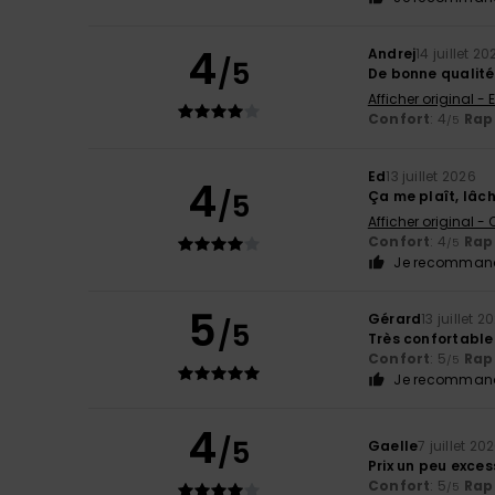
4
Andrej
14 juillet 20
/5
De bonne qualité
Afficher original - 
Confort
: 4
Rapp
/5
Ed
13 juillet 2026
4
/5
Ça me plaît, lâc
Afficher original -
Confort
: 4
Rapp
/5
Je recommand
5
Gérard
13 juillet 2
/5
Très confortable
Confort
: 5
Rapp
/5
Je recommand
4
/5
Gaelle
7 juillet 20
Prix un peu exces
Confort
: 5
Rapp
/5