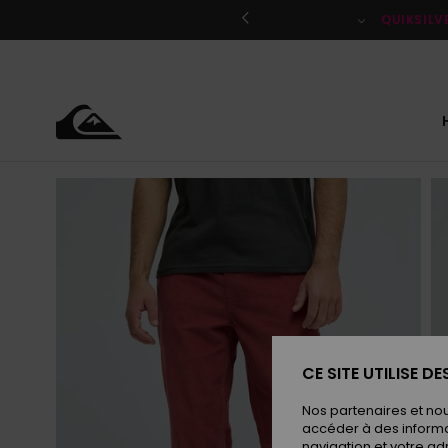
Passer
à
QUIKSILV
l'information
sur
le
produit
CE SITE UTILISE D
Nos partenaires et no
accéder à des informa
navigation et votre ad