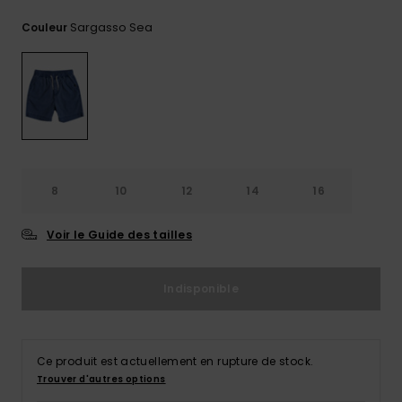
Trouvez
Sargasso Sea
Couleur
des
réponses
aux
questions
les plus
fréquentes
et notre
formulaire
de
contact.
8
10
12
14
16
Consulter
la FAQ
Voir le Guide des tailles
Indisponible
Ce produit est actuellement en rupture de stock.
Trouver d'autres options