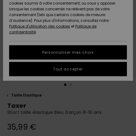
Quiksilver
A
cookies soumis à votre consentement, ou vous y opposer
Freedom
AIDE &
Découvrir
lorsque les cookies concernés ne relèvent pas de votre
CONTACT
consentement (tels que certains cookies de mesure
Nouveautés
Nouveautés
d’audience). Pour plus d'informations, consultez notre :
Protection
Politique d'utilisation des cookies
et
Politique de
des
Communauté
MAGASINS
confidentialité
données
A
A
Découvrir
Découvrir
QUIKSILVER
Guide des
APP
Personnaliser mes choix
tailles
LISTE DE
Tout accepter
SOUHAITS
Démarrez
une
conversation
pour
obtenir la
Taille Elastique
réponse la
Taxer
plus rapide
à votre
Short taille élastique Bleu Garçon 8-16 ans
question.
35,99 €
Démarrer
une
conversation