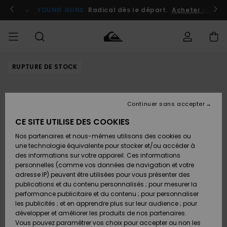
Passer
à
atuits
Se connecter / s'inscrire
YOUNG GUNS
Radical dès le départ.
Acheter maint
l'information
sur
le
produit
RUPTURE DE STOCK
Accéder à
HOMME
Vêtements
Vêtements
Shop
Surf
Snow
Outlet
ma
Shop
Shop
Homme
commande
Homme
Homme
GARÇON
Continuer sans accepter
Accessoires
Accessoires
Nouveautés
Livraison
Outlet
CE SITE UTILISE DES COOKIES
FEMME
Surf
Snow
Enfant
Shop
Shop
Nos partenaires et nous-mêmes utilisons des cookies ou
Retours
Chaussures
Chaussures
A
Enfant
Enfant
une technologie équivalente pour stocker et/ou accéder à
& Tongs
& Tongs
Découvrir
SURF
des informations sur votre appareil. Ces informations
Outlet
personnelles (comme vos données de navigation et votre
Paiement
Femme
adresse IP) peuvent être utilisées pour vous présenter des
SNOW
Highlights
Snow
publications et du contenu personnalisés ; pour mesurer la
Surf
Surf
Snow
Shop
Carte
performance publicitaire et du contenu ; pour personnaliser
Femme
Cadeau
les publicités ; et en apprendre plus sur leur audience ; pour
OUTLET
développer et améliorer les produits de nos partenaires.
Communauté
Snow
Snow
Vous pouvez paramétrer vos choix pour accepter ou non les