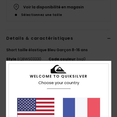
Voir la disponibilité en magasin
Sélectionnez une taille
Details & caractéristiques
Short taille élastique Bleu Garçon 8-16 ans
Style
EQBWS03330
Code couleur
bsg0
Caractéristiques
WELCOME TO QUIKSILVER
Matière :
mélange de coton et élasthanne
Choose your country
délavage :
délavage acid wash à la javel pour un
look unique
Coupe :
coupe regular, classique et confortable
Longueur :
15"
taille :
taille élastique