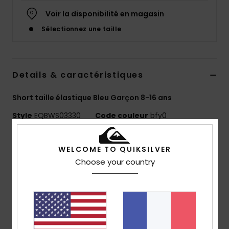
Voir la disponibilité en magasin
Sélectionnez une taille
Details & caractéristiques
Short taille élastique Bleu Garçon 8-16 ans
Style
EQBWS03330
Code couleur
bfy0
Caractéristiques
WELCOME TO QUIKSILVER
Matière :
mélange de coton et élasthanne
Choose your country
délavage :
délavage acid wash à la javel pour un
look unique
Coupe :
coupe regular, classique et confortable
Longueur :
15"
taille :
taille élastique