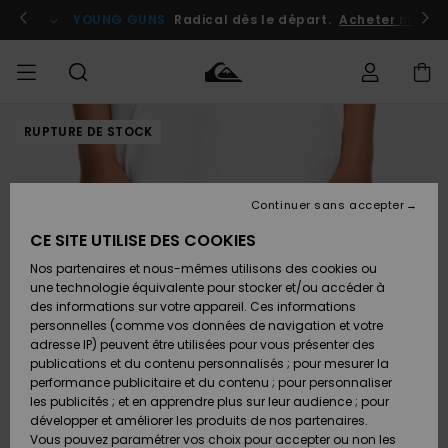
Passer
à
atuits
Se connecter / s'inscrire
YOUNG GUNS
Radical dès le départ.
Acheter maint
l'information
sur
le
produit
RUPTURE DE STOCK
Accéder à
HOMME
Vêtements
Vêtements
Shop
Surf
Snow
Outlet
ma
Shop
Shop
Homme
commande
Homme
Homme
GARÇON
Continuer sans accepter
Accessoires
Accessoires
Nouveautés
Livraison
Outlet
CE SITE UTILISE DES COOKIES
FEMME
Surf
Snow
Enfant
Shop
Shop
Nos partenaires et nous-mêmes utilisons des cookies ou
Retours
Chaussures
Chaussures
A
Enfant
Enfant
une technologie équivalente pour stocker et/ou accéder à
& Tongs
& Tongs
Découvrir
SURF
des informations sur votre appareil. Ces informations
Outlet
personnelles (comme vos données de navigation et votre
Paiement
Femme
adresse IP) peuvent être utilisées pour vous présenter des
SNOW
Highlights
Snow
publications et du contenu personnalisés ; pour mesurer la
Surf
Surf
Snow
Shop
Carte
performance publicitaire et du contenu ; pour personnaliser
Femme
Cadeau
les publicités ; et en apprendre plus sur leur audience ; pour
OUTLET
développer et améliorer les produits de nos partenaires.
Communauté
Snow
Snow
Vous pouvez paramétrer vos choix pour accepter ou non les