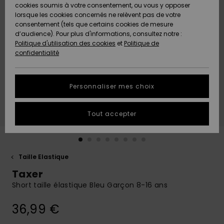
Quiksilver
A
cookies soumis à votre consentement, ou vous y opposer
Freedom
AIDE &
Découvrir
lorsque les cookies concernés ne relèvent pas de votre
CONTACT
consentement (tels que certains cookies de mesure
Nouveautés
Nouveautés
d’audience). Pour plus d'informations, consultez notre :
Protection
Politique d'utilisation des cookies
et
Politique de
des
Communauté
MAGASINS
confidentialité
données
A
A
Découvrir
Découvrir
QUIKSILVER
Guide des
APP
Personnaliser mes choix
tailles
LISTE DE
Tout accepter
SOUHAITS
Démarrez
une
conversation
pour
obtenir la
Taille Elastique
réponse la
Taxer
plus rapide
à votre
Short taille élastique Bleu Garçon 8-16 ans
question.
36,99 €
Démarrer
une
conversation