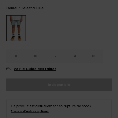
Trouvez
Celestial Blue
Couleur
des
réponses
aux
questions
les plus
fréquentes
et notre
formulaire
de
contact.
8
10
12
14
16
Consulter
la FAQ
Voir le Guide des tailles
Indisponible
Ce produit est actuellement en rupture de stock.
Trouver d'autres options