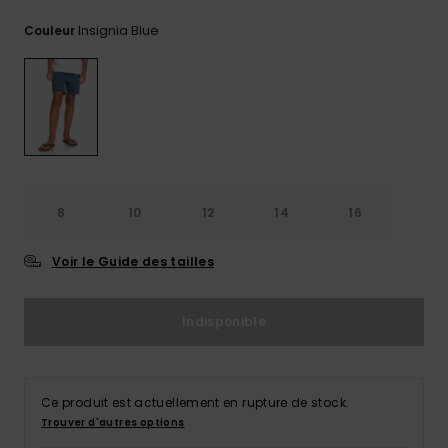
Trouvez
Insignia Blue
Couleur
des
réponses
aux
questions
les plus
fréquentes
et notre
formulaire
de
contact.
8
10
12
14
16
Consulter
la FAQ
Voir le Guide des tailles
Indisponible
Ce produit est actuellement en rupture de stock.
Trouver d'autres options