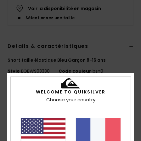
Voir la disponibilité en magasin
Sélectionnez une taille
Details & caractéristiques
Short taille élastique Bleu Garçon 8-16 ans
Style
EQBWS03330
Code couleur
bsn0
Caractéristiques
WELCOME TO QUIKSILVER
Matière :
mélange de coton et élasthanne
Choose your country
délavage :
délavage acid wash à la javel pour un
look unique
Coupe :
coupe regular, classique et confortable
Longueur :
15"
taille :
taille élastique