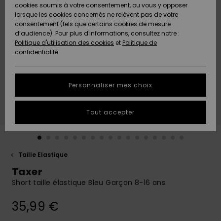
Quiksilver
A
cookies soumis à votre consentement, ou vous y opposer
Freedom
AIDE &
Découvrir
lorsque les cookies concernés ne relèvent pas de votre
CONTACT
consentement (tels que certains cookies de mesure
Nouveautés
Nouveautés
d’audience). Pour plus d'informations, consultez notre :
Protection
Politique d'utilisation des cookies
et
Politique de
des
Communauté
MAGASINS
confidentialité
données
A
A
Découvrir
Découvrir
QUIKSILVER
Guide des
APP
Personnaliser mes choix
tailles
LISTE DE
Tout accepter
SOUHAITS
Démarrez
une
conversation
pour
obtenir la
Taille Elastique
réponse la
Taxer
plus rapide
à votre
Short taille élastique Bleu Garçon 8-16 ans
question.
35,99 €
Démarrer
une
conversation