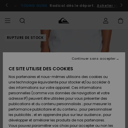
Passer
à
atuits
Se connecter / s'inscrire
YOUNG GUNS
Radical dès le départ.
Acheter maint
l'information
sur
le
produit
RUPTURE DE STOCK
Accéder à
HOMME
Vêtements
Vêtements
Shop
Surf
Snow
Outlet
ma
Shop
Shop
Homme
commande
Homme
Homme
GARÇON
Continuer sans accepter
Accessoires
Accessoires
Nouveautés
Livraison
Outlet
CE SITE UTILISE DES COOKIES
FEMME
Surf
Snow
Enfant
Shop
Shop
Nos partenaires et nous-mêmes utilisons des cookies ou
Retours
Chaussures
Chaussures
A
Enfant
Enfant
une technologie équivalente pour stocker et/ou accéder à
& Tongs
& Tongs
Découvrir
SURF
des informations sur votre appareil. Ces informations
Outlet
personnelles (comme vos données de navigation et votre
Paiement
Femme
adresse IP) peuvent être utilisées pour vous présenter des
SNOW
Highlights
Snow
publications et du contenu personnalisés ; pour mesurer la
Surf
Surf
Snow
Shop
Carte
performance publicitaire et du contenu ; pour personnaliser
Femme
Cadeau
les publicités ; et en apprendre plus sur leur audience ; pour
OUTLET
développer et améliorer les produits de nos partenaires.
Communauté
Snow
Snow
Vous pouvez paramétrer vos choix pour accepter ou non les