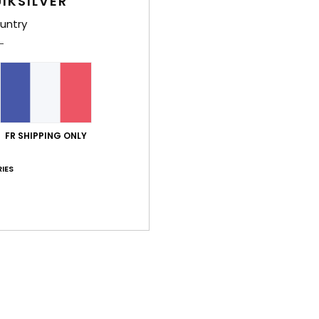
IKSILVER
l'int
untry
Comp
élast
Traça
FR SHIPPING ONLY
Livr
IES