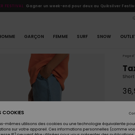
ER FESTIVAL
Gagner un week-end pour deux au Quiksilver Festiv
Q
HOMME
GARÇON
FEMME
SURF
SNOW
OUTLE
Page d'
Ta
Short
36
Coule
ES COOKIES
Con
us-mêmes utilisons des cookies ou une technologie équivalente pour
tions sur votre appareil. Ces informations personnelles (comme v
resse IP) peuvent être utilisées pour vous présenter des publications