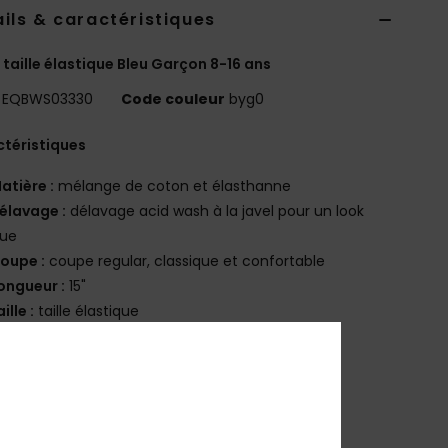
ils & caractéristiques
 taille élastique Bleu Garçon 8-16 ans
EQBWS03330
Code couleur
byg0
téristiques
atière :
mélange de coton et élasthanne
élavage :
délavage acid wash à la javel pour un look
que
oupe :
coupe regular, classique et confortable
ongueur :
15"
aille :
taille élastique
ordon de serrage à la taille fixé avec un renfort
oche sur le côté
oche plaquée à l'arrière
roderie Quiksilver sur la jambe
tiquette pour le nom « I am the next surf hero » à