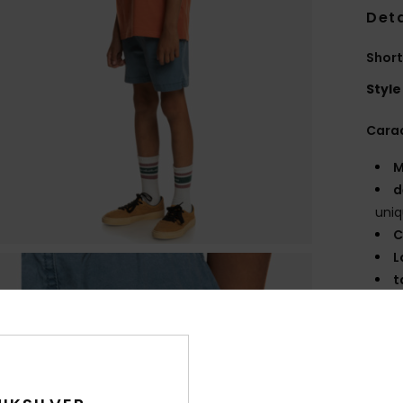
Deta
Short
Style
Carac
M
d
uni
C
L
t
C
P
P
B
É