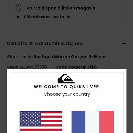
Voir la disponibilité en magasin
Sélectionnez une taille
Details & caractéristiques
Short taille élastique Marron Garçon 8-16 ans
Style
EQBWS03330
Code couleur
ckk0
Caractéristiques
WELCOME TO QUIKSILVER
Matière :
mélange de coton et élasthanne
Choose your country
délavage :
délavage acid wash à la javel pour un
look unique
Coupe :
coupe regular, classique et confortable
Longueur :
15"
taille :
taille élastique