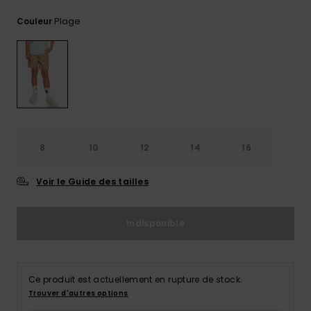
Trouvez
Plage
Couleur
des
réponses
aux
questions
les plus
fréquentes
et notre
formulaire
de
contact.
8
10
12
14
16
Consulter
la FAQ
Voir le Guide des tailles
Indisponible
Ce produit est actuellement en rupture de stock.
Trouver d'autres options