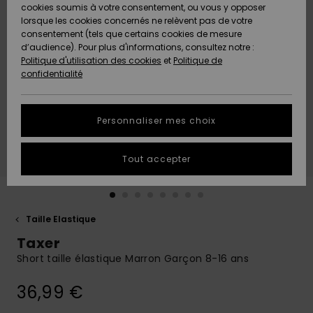
Quiksilver
A
cookies soumis à votre consentement, ou vous y opposer
Freedom
AIDE &
Découvrir
lorsque les cookies concernés ne relèvent pas de votre
CONTACT
consentement (tels que certains cookies de mesure
Nouveautés
Nouveautés
d’audience). Pour plus d'informations, consultez notre :
Protection
Politique d'utilisation des cookies
et
Politique de
des
Communauté
MAGASINS
confidentialité
données
A
A
Découvrir
Découvrir
QUIKSILVER
Guide des
APP
Personnaliser mes choix
tailles
LISTE DE
Tout accepter
SOUHAITS
Démarrez
une
conversation
pour
obtenir la
Taille Elastique
réponse la
Taxer
plus rapide
à votre
Short taille élastique Marron Garçon 8-16 ans
question.
36,99 €
Démarrer
une
conversation