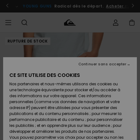
Passer
à
atuits
Se connecter / s'inscrire
YOUNG GUNS
Radical dès le départ.
Acheter maint
l'information
sur
le
produit
RUPTURE DE STOCK
Accéder à
HOMME
Vêtements
Vêtements
Shop
Surf
Snow
Outlet
ma
Shop
Shop
Homme
commande
Homme
Homme
GARÇON
Continuer sans accepter
Accessoires
Accessoires
Nouveautés
Livraison
Outlet
CE SITE UTILISE DES COOKIES
FEMME
Surf
Snow
Enfant
Shop
Shop
Nos partenaires et nous-mêmes utilisons des cookies ou
Retours
Chaussures
Chaussures
A
Enfant
Enfant
une technologie équivalente pour stocker et/ou accéder à
& Tongs
& Tongs
Découvrir
SURF
des informations sur votre appareil. Ces informations
Outlet
personnelles (comme vos données de navigation et votre
Paiement
Femme
adresse IP) peuvent être utilisées pour vous présenter des
SNOW
Highlights
Snow
publications et du contenu personnalisés ; pour mesurer la
Surf
Surf
Snow
Shop
Carte
performance publicitaire et du contenu ; pour personnaliser
Femme
Cadeau
les publicités ; et en apprendre plus sur leur audience ; pour
OUTLET
développer et améliorer les produits de nos partenaires.
Communauté
Snow
Snow
Vous pouvez paramétrer vos choix pour accepter ou non les