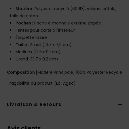
Matière:
Polyester recyclé (600D), velours côtelé,
toile de coton
Poches :
Poche à monnaie externe zippée
Fentes pour carte à l'intérieur
Étiquette tissée
Taille :
Small (10.7 x 7,5 cm)
Medium (12.5 x 9.1 cm)
Grand (13,7 x 9,2 cm)
Composition
[Matière Principale] 100% Polyester Recyclé
Traçabilité du produit (Loi Agec)
Livraison & Retours
Avis clients