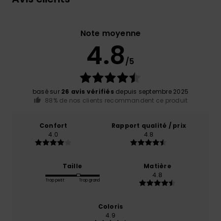
Note moyenne
4.8
/5
basé sur
26 avis vérifiés
depuis septembre 2025
88% de nos clients recommandent ce produit
Confort
Rapport qualité / prix
4.0
4.8
Taille
Matière
4.8
Trop petit
Trop grand
Coloris
4.9