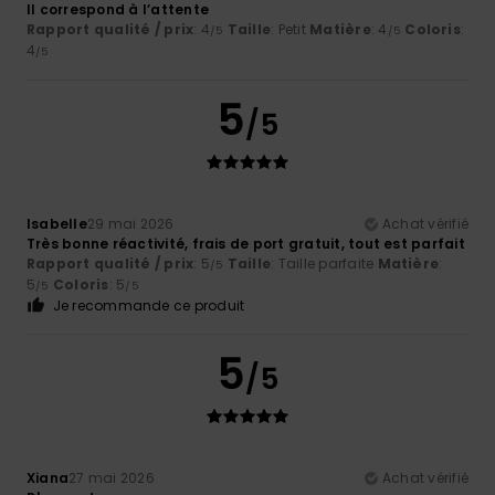
Il correspond à l’attente
Rapport qualité / prix
: 4
Taille
: Petit
Matière
: 4
Coloris
:
/5
/5
4
/5
5
/5
Isabelle
29 mai 2026
Achat vérifié
Très bonne réactivité, frais de port gratuit, tout est parfait
Rapport qualité / prix
: 5
Taille
: Taille parfaite
Matière
:
/5
5
Coloris
: 5
/5
/5
Je recommande ce produit
5
/5
Xiana
27 mai 2026
Achat vérifié