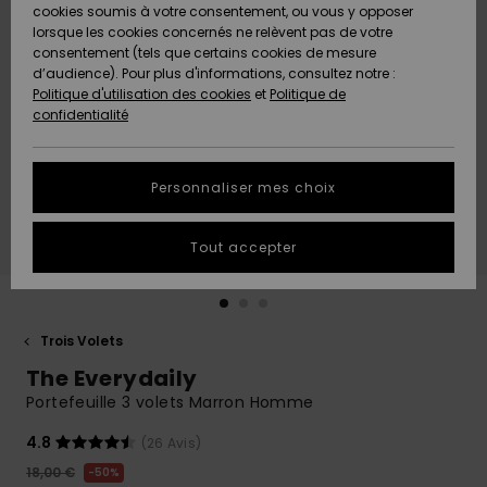
Quiksilver
A
cookies soumis à votre consentement, ou vous y opposer
Freedom
AIDE &
Découvrir
lorsque les cookies concernés ne relèvent pas de votre
CONTACT
consentement (tels que certains cookies de mesure
Nouveautés
Nouveautés
d’audience). Pour plus d'informations, consultez notre :
Protection
Politique d'utilisation des cookies
et
Politique de
des
Communauté
MAGASINS
confidentialité
données
A
A
Découvrir
Découvrir
QUIKSILVER
Guide des
APP
Personnaliser mes choix
tailles
LISTE DE
Tout accepter
SOUHAITS
Démarrez
une
conversation
pour
obtenir la
Trois Volets
réponse la
The Everydaily
plus rapide
à votre
Portefeuille 3 volets Marron Homme
question.
4.8
(26 Avis)
Démarrer
une
18,00 €
50%
conversation