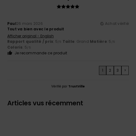
Paul
26 mars 2026
Achat vérifié
Tout va bien avec le produit
Afficher original - English
Rapport qualité / prix
: 5
Taille
: Grand
Matière
: 5
/5
/5
Coloris
: 5
/5
Je recommande ce produit
1
2
3
>
Vérifié par
TrustVille
Articles vus récemment