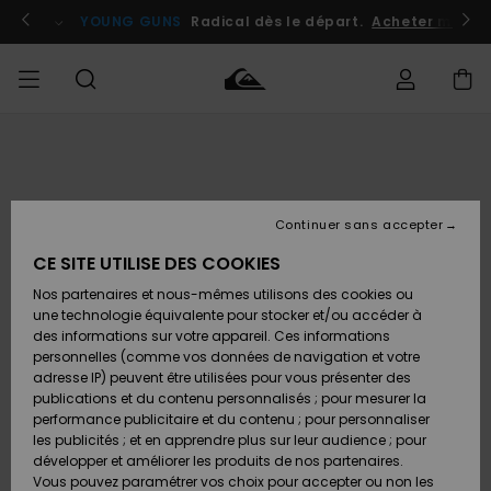
Passer
à
atuits
Se connecter / s'inscrire
YOUNG GUNS
Radical dès le départ.
Acheter maint
l'information
sur
le
produit
Accéder à
HOMME
Vêtements
Vêtements
Shop
Surf
Snow
Outlet
ma
Shop
Shop
Homme
commande
Homme
Homme
GARÇON
Continuer sans accepter
Accessoires
Accessoires
Nouveautés
Livraison
Outlet
CE SITE UTILISE DES COOKIES
FEMME
Surf
Snow
Enfant
Shop
Shop
Nos partenaires et nous-mêmes utilisons des cookies ou
Retours
Chaussures
Chaussures
A
Enfant
Enfant
une technologie équivalente pour stocker et/ou accéder à
& Tongs
& Tongs
Découvrir
SURF
des informations sur votre appareil. Ces informations
Outlet
personnelles (comme vos données de navigation et votre
Paiement
Femme
adresse IP) peuvent être utilisées pour vous présenter des
SNOW
Highlights
Snow
publications et du contenu personnalisés ; pour mesurer la
Surf
Surf
Snow
Shop
Carte
performance publicitaire et du contenu ; pour personnaliser
Femme
Cadeau
les publicités ; et en apprendre plus sur leur audience ; pour
OUTLET
développer et améliorer les produits de nos partenaires.
Communauté
Snow
Snow
Vous pouvez paramétrer vos choix pour accepter ou non les