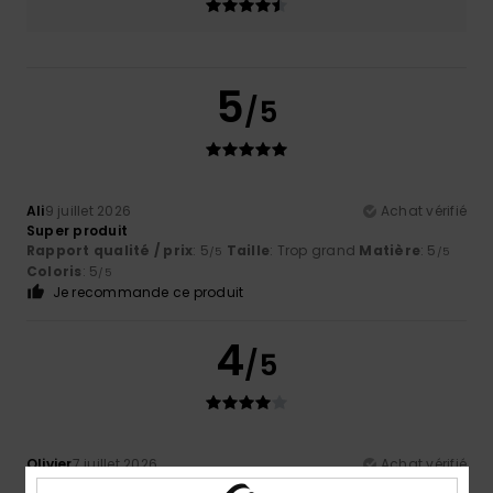
5
/5
Ali
9 juillet 2026
Achat vérifié
Super produit
Rapport qualité / prix
: 5
Taille
: Trop grand
Matière
: 5
/5
/5
Coloris
: 5
/5
Je recommande ce produit
4
/5
Olivier
7 juillet 2026
Achat vérifié
Un peu petit, manque de place pour des pièces ou clés