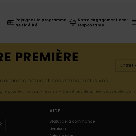
Rejoignez le programme
Notre engagement eco-
de fidélité
responsable
RE PREMIÈRE
ernières actus et nos offres exclusives.
ligne pour les nouveaux inscrits - Conditions détaillées disponibles dan
AIDE
Statut de la commande
Livraison
Faire un retour