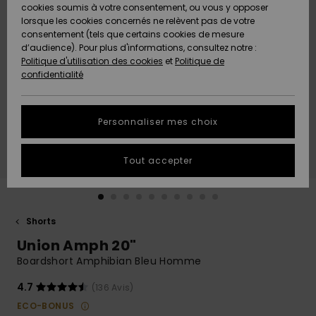
Quiksilver
A
cookies soumis à votre consentement, ou vous y opposer
Freedom
AIDE &
Découvrir
lorsque les cookies concernés ne relèvent pas de votre
CONTACT
consentement (tels que certains cookies de mesure
Nouveautés
Nouveautés
d’audience). Pour plus d'informations, consultez notre :
Protection
Politique d'utilisation des cookies
et
Politique de
des
Communauté
MAGASINS
confidentialité
données
A
A
Découvrir
Découvrir
QUIKSILVER
Guide des
APP
Personnaliser mes choix
tailles
LISTE DE
Tout accepter
SOUHAITS
Démarrez
une
conversation
pour
obtenir la
Shorts
réponse la
Union Amph 20"
plus rapide
à votre
Boardshort Amphibian Bleu Homme
question.
4.7
(136 Avis)
Démarrer
une
ECO-BONUS
conversation