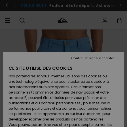
Passer
à
atuits
Se connecter / s'inscrire
YOUNG GUNS
Radical dès le départ.
Acheter maint
l'information
sur
le
produit
Accéder à
HOMME
Vêtements
Vêtements
Shop
Surf
Snow
Outlet
ma
Shop
Shop
Homme
commande
Homme
Homme
GARÇON
Continuer sans accepter
Accessoires
Accessoires
Nouveautés
Livraison
Outlet
CE SITE UTILISE DES COOKIES
FEMME
Surf
Snow
Enfant
Shop
Shop
Nos partenaires et nous-mêmes utilisons des cookies ou
Retours
Chaussures
Chaussures
A
Enfant
Enfant
une technologie équivalente pour stocker et/ou accéder à
& Tongs
& Tongs
Découvrir
SURF
des informations sur votre appareil. Ces informations
Outlet
personnelles (comme vos données de navigation et votre
Paiement
Femme
adresse IP) peuvent être utilisées pour vous présenter des
SNOW
Highlights
Snow
publications et du contenu personnalisés ; pour mesurer la
Surf
Surf
Snow
Shop
Carte
performance publicitaire et du contenu ; pour personnaliser
Femme
Cadeau
les publicités ; et en apprendre plus sur leur audience ; pour
OUTLET
développer et améliorer les produits de nos partenaires.
Communauté
Snow
Snow
Vous pouvez paramétrer vos choix pour accepter ou non les