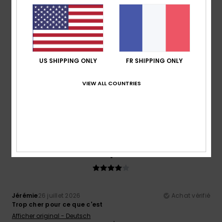
5
/5
US SHIPPING ONLY
FR SHIPPING ONLY
Karoline
29 juillet 2026
Achat vérifié
Ça va super bien !
VIEW ALL COUNTRIES
Afficher original - Deutsch
Confort
: 5
Rapport qualité / prix
: 4
Taille
: Taille
/5
/5
parfaite
Matière
: 5
Coloris
: 5
/5
/5
Je recommande ce produit
4
/5
Jérémie
26 juillet 2026
Achat vérifié
Trop cher pour ce que c'est
Afficher original - Deutsch