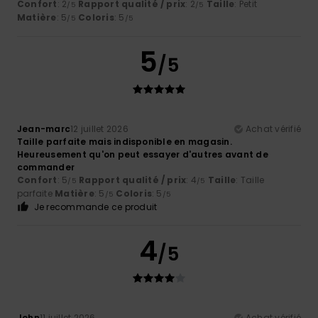
Confort
: 2
Rapport qualité / prix
: 2
Taille
: Petit
/5
/5
Matière
: 5
Coloris
: 5
/5
/5
5
/5
Jean-marc
12 juillet 2026
Achat vérifié
Taille parfaite mais indisponible en magasin.
Heureusement qu'on peut essayer d'autres avant de
commander
Confort
: 5
Rapport qualité / prix
: 4
Taille
: Taille
/5
/5
parfaite
Matière
: 5
Coloris
: 5
/5
/5
Je recommande ce produit
4
/5
John
11 juillet 2026
Achat vérifié