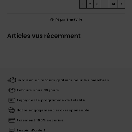
1
2
3
...
14
>
Vérifié par
TrustVille
Articles vus récemment
Livraison et retours gratuits pour les membres
Retours sous 30 jours
Rejoignez le programme de fidélité
Notre engagement eco-responsable
Paiement 100% sécurisé
Besoin d'aide ?